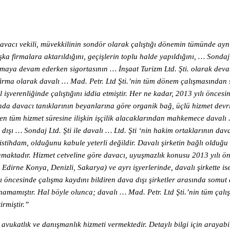
vacı vekili, müvekkilinin sondör olarak çalıştığı dönemin tümünde ayn
aşka firmalara aktarıldığını, geçişlerin toplu halde yapıldığını, … Sondaj
alışmaya devam ederken sigortasının … İnşaat Turizm Ltd. Şti. olarak deva
n firma olarak davalı … Mad. Petr. Ltd Şti.’nin tüm dönem çalışmasından
işverenliğinde çalıştığını iddia etmiştir. Her ne kadar, 2013 yılı önces
asında davacı tanıklarının beyanlarına göre organik bağ, üçlü hizmet de
şen tüm hizmet süresine ilişkin işçilik alacaklarından mahkemece davalı …
 dışı … Sondaj Ltd. Şti ile davalı … Ltd. Şti ‘nin hakim ortaklarının dav
stihdam, olduğunu kabule yeterli değildir. Davalı şirketin bağlı olduğu ti
unmamaktadır. Hizmet cetveline göre davacı, uyuşmazlık konusu 2013 yılı 
 Edirne Konya, Denizli, Sakarya) ve ayrı işyerlerinde, davalı şirkette i
ı öncesinde çalışma kaydını bildiren dava dışı şirketler arasında somut de
amamıştır. Hal böyle olunca; davalı … Mad. Petr. Ltd Şti.’nin tüm çalı
rmiştir.”
vukatlık ve danışmanlık hizmeti vermektedir. Detaylı bilgi için arayabil