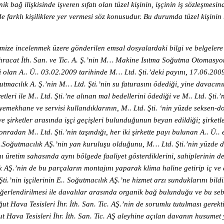
ağ ilişkisinde işveren sıfatı olan tüzel kişinin, işçinin iş sözleşmesin
farklı kişiliklere yer vermesi söz konusudur. Bu durumda tüzel kişinin 
ze incelenmek üzere gönderilen emsal dosyalardaki bilgi ve belgelere
hracat İth. San. ve Tic. A. Ş.’nin M… Makine Isıtma Soğutma Otomasyon
bi olan A.. Ü.. 03.02.2009 tarihinde M… Ltd. Şti.’deki payını, 17.06.200
tmacılık A. Ş.’nin M… Ltd. Şti.’nin su faturasını ödediği, yine davacı
etleri ile M.. Ltd. Şti.’ne alınan mal bedellerini ödediği ve M.. Ltd. Şti
nı yemekhane ve servisi kullandıklarının, M.. Ltd. Şti. ‘nin yüzde seksen-
 şirketler arasında işçi geçişleri bulunduğunun beyan edildiği; şirketl
nradan M.. Ltd. Şti.’nin taşındığı, her iki şirkette payı bulunan A.. Ü..
E…Soğutmacılık AŞ.’nin yan kuruluşu olduğunu, M… Ltd. Şti.’nin yüzde 
ı üretim sahasında aynı bölgede faaliyet gösterdiklerini, sahiplerinin d
 AŞ.’nin de bu parçaların montajını yaparak klima haline getirip iç ve 
nin işçilerinin E.. Soğutmacılık AŞ.’ne hizmet arzı sunduklarını bildi
değerlendirilmesi ile davalılar arasında organik bağ bulunduğu ve bu se
t Hava Tesisleri İhr. İth. San. Tic. AŞ.’nin de sorumlu tutulması gerekt
ğut Hava Tesisleri İhr. İth. San. Tic. AŞ aleyhine açılan davanın husume