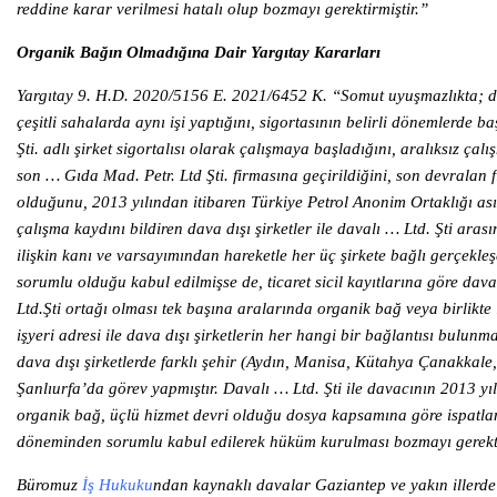
reddine karar verilmesi hatalı olup bozmayı gerektirmiştir.”
Organik Bağın Olmadığına Dair Yargıtay Kararları
Yargıtay 9. H.D. 2020/5156 E. 2021/6452 K. “Somut uyuşmazlıkta; da
çeşitli sahalarda aynı işi yaptığını, sigortasının belirli dönemlerde b
Şti. adlı şirket sigortalısı olarak çalışmaya başladığını, aralıksız ç
son … Gıda Mad. Petr. Ltd Şti. firmasına geçirildiğini, son devrala
olduğunu, 2013 yılından itibaren Türkiye Petrol Anonim Ortaklığı asıl 
çalışma kaydını bildiren dava dışı şirketler ile davalı … Ltd. Şti ar
ilişkin kanı ve varsayımından hareketle her üç şirkete bağlı gerçekle
sorumlu olduğu kabul edilmişse de, ticaret sicil kayıtlarına göre dava
Ltd.Şti ortağı olması tek başına aralarında organik bağ veya birlikte i
işyeri adresi ile dava dışı şirketlerin her hangi bir bağlantısı bul
dava dışı şirketlerde farklı şehir (Aydın, Manisa, Kütahya Çanakkale,
Şanlıurfa’da görev yapmıştır. Davalı … Ltd. Şti ile davacının 2013 yıl
organik bağ, üçlü hizmet devri olduğu dosya kapsamına göre ispatlan
döneminden sorumlu kabul edilerek hüküm kurulması bozmayı gerekti
Büromuz
İş Hukuku
ndan kaynaklı davalar Gaziantep ve yakın illerde a