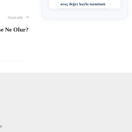
araç değer kaybı tazminatı
Sonraki
e Ne Olur?
ir