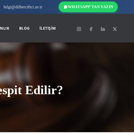
bilgi@dilberciftci.av.tr
WHATSAPP'TAN YAZIN
NLIK
BLOG
İLETIŞIM
spit Edilir?