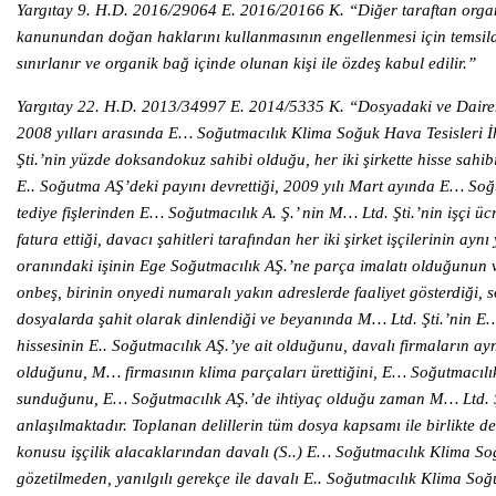
Yargıtay 9. H.D. 2016/29064 E. 2016/20166 K. “Diğer taraftan organik b
kanunundan doğan haklarını kullanmasının engellenmesi için temsilde 
sınırlanır ve organik bağ içinde olunan kişi ile özdeş kabul edilir.”
Yargıtay 22. H.D. 2013/34997 E. 2014/5335 K. “Dosyadaki ve Dairemi
2008 yılları arasında E… Soğutmacılık Klima Soğuk Hava Tesisleri İ
Şti.’nin yüzde doksandokuz sahibi olduğu, her iki şirkette hisse sahi
E.. Soğutma AŞ’deki payını devrettiği, 2009 yılı Mart ayında E… Soğu
tediye fişlerinden E… Soğutmacılık A. Ş.’ nin M… Ltd. Şti.’nin işçi ücr
fatura ettiği, davacı şahitleri tarafından her iki şirket işçilerinin ay
oranındaki işinin Ege Soğutmacılık AŞ.’ne parça imalatı olduğunun ve
onbeş, birinin onyedi numaralı yakın adreslerde faaliyet gösterdiği, so
dosyalarda şahit olarak dinlendiği ve beyanında M… Ltd. Şti.’nin 
hissesinin E.. Soğutmacılık AŞ.’ye ait olduğunu, davalı firmaların ayn
olduğunu, M… firmasının klima parçaları ürettiğini, E… Soğutmacılık
sunduğunu, E… Soğutmacılık AŞ.’de ihtiyaç olduğu zaman M… Ltd. Şti.’
anlaşılmaktadır. Toplanan delillerin tüm dosya kapsamı ile birlikte 
konusu işçilik alacaklarından davalı (S..) E… Soğutmacılık Klima Soğu
gözetilmeden, yanılgılı gerekçe ile davalı E.. Soğutmacılık Klima So