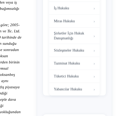
den veya iş
İş Hukuku
bağımsızlığı
Miras Hukuku
 göre; 2005-
 ve Tic. Ltd.
Şirketler İçin Hukuk
9 tarihinde de
Danışmanlığı
nın sunduğu
.’ne sonradan
Sözleşmeler Hukuku
doksan
erden birinin
Tazminat Hukuku
 emsal
doksanbeş
Tüketici Hukuku
e aynı
dış piyasaya
Yabancılar Hukuku
rdiği
beple dava
iği
t yokluğundan