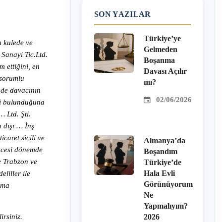
SON YAZILAR
Türkiye’ye
ı kulede ve
Gelmeden
 Sanayi Tic.Ltd.
Boşanma
m ettiğini, en
Davası Açılır
 sorumlu
mı?
inde davacının
02/06/2026
vri bulunduğuna
 Ltd. Şti.
a dışı … İnş
caret sicili ve
Almanya’da
öncesi dönemde
Boşandım
se Trabzon ve
Türkiye’de
Hala Evli
liller ile
Görünüyorum
şma
Ne
Yapmalıyım?
irsiniz.
2026