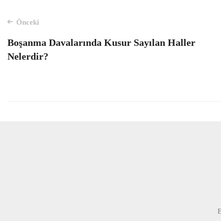
Mesaj
Önceki
Boşanma Davalarında Kusur Sayılan Haller
navigasyon
Nelerdir?
E