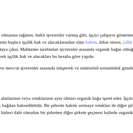
r olmasına rağmen, farklı işverenler varmış gibi, işçiyi çalışıyor gösterme
emi başlıca işçilik hak ve alacaklarından olan
kıdem
, ihbar süresi,
yıllık
ortaya çıkar. Mahkeme tarafından işverenler arasında organik bağın oldu
lerek işçilik hak ve alacakları bu hesaba göre yapılır.
en ve mevcut işverenler arasında müşterek ve müteselsil sorumluluk günde
t alanlarının veya ortaklarının aynı olması organik bağa işaret eder. İşçini
k bağdan bahsedilebilir. Bir şirketin hakim sermaye ortakları ile diğer şir
 haberi dahi olmadan bir şirketten diğer şirkete geçmesi halinde organik