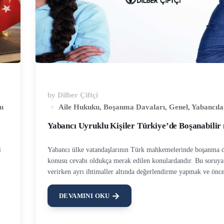
by
Dilber Çiftçi
u
Aile Hukuku
,
Boşanma Davaları
,
Genel
,
Yabancıl
Yabancı Uyruklu Kişiler Türkiye’de Boşanabilir
i
Yabancı ülke vatandaşlarının Türk mahkemelerinde boşanma 
konusu cevabı oldukça merak edilen konulardandır. Bu soruya
verirken ayrı ihtimaller altında değerlendirme yapmak ve önc
mahkemelerinin yetkili olup olmadığına, eğer yetkili ise hangi
hukukunun uygulanacağına bakılması gerekmektedir. Yabancı
DEVAMINI OKU
nma
Kişiler Nerede Boşanma Davası Açmalıdır? Türk mahkemelerin
5718 Sayılı Milletlerarası Özel Hukuk ve Usul Hukuku Hakk