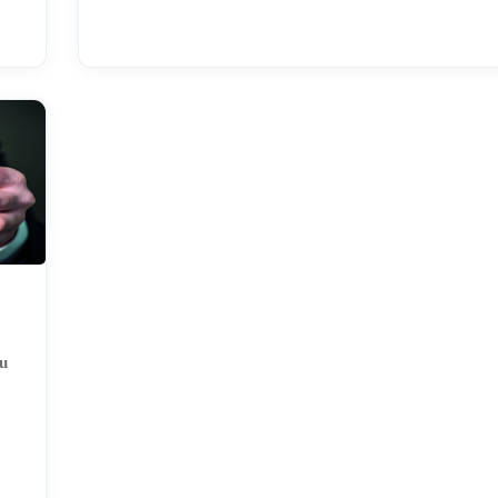
ve 4721 Sayılı Türk Medeni Kanun’da düzenlenmiştir. Buna g
mahkemelerinin milletlerarası yetkisini, iç hukukun yer itibari
kuralları tayin eder.” İç hukukumuza göre TMK md 168; “Bo
ye
ayrılık davalarında yetkili mahkeme, eşlerden birinin yerleşim
(ikametgah) veya davadan önce …
iki
u