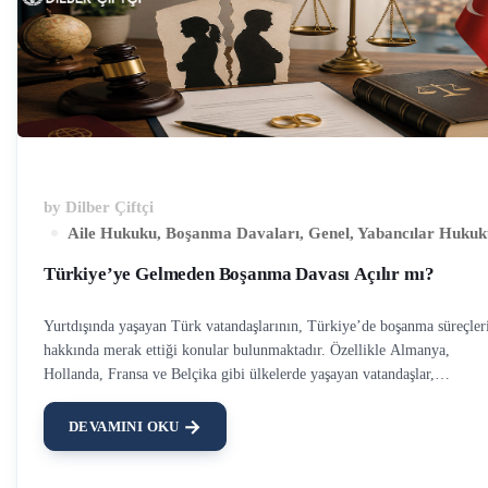
by
Dilber Çiftçi
Aile Hukuku
,
Boşanma Davaları
,
Genel
,
Yabancılar Hukuk
Türkiye’ye Gelmeden Boşanma Davası Açılır mı?
Yurtdışında yaşayan Türk vatandaşlarının, Türkiye’de boşanma süreçler
hakkında merak ettiği konular bulunmaktadır. Özellikle Almanya,
Hollanda, Fransa ve Belçika gibi ülkelerde yaşayan vatandaşlar,
Türkiye’ye gelmeden boşanma davası açılıp açılamayacağını merak
etmektedir. Zira bir davanın tüm aşamalarının takibini bizzat yapmak
DEVAMINI OKU
fiziki mesafe de düşünüldüğünde oldukça zor olacaktır. Gaziantep boşa
avukatı olarak, yurtdışında yaşayan vatandaşların boşanma, tanıma ve