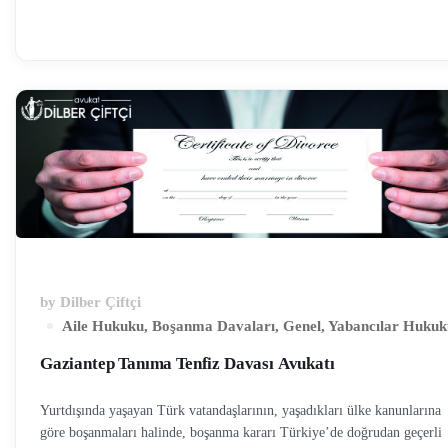
tenfiz, velayet, nafaka ve mal paylaşımı süreçlerinde hukuki destek
sağlamaktayız. Konsolosluk üzerinden düzenlenecek vekaletname ile
birçok işlem Türkiye’ye gelmeye gerek kalmadan yürütülebilmektedir.
Yurtdışından Türkiye’de Boşanma Mümkün mü? Yurtdışından Türkiye’
gelmeden boşanmak belirli şartlar dahilinde mümkündür. Öncelikle
tarafların anlaşıp anlaşmadığına bakmak gerekir. Taraflar anlaşıyor ise, 
…
by
Dilber Çiftçi
Aile Hukuku
,
Boşanma Davaları
,
Genel
,
Yabancılar Hukuk
Gaziantep Tanıma Tenfiz Davası Avukatı
Yurtdışında yaşayan Türk vatandaşlarının, yaşadıkları ülke kanunlarına
göre boşanmaları halinde, boşanma kararı Türkiye’de doğrudan geçerli