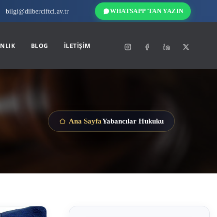
bilgi@dilberciftci.av.tr
WHATSAPP'TAN YAZIN
NLIK
BLOG
İLETIŞIM
Yabancılar Hukuku
Ana Sayfa