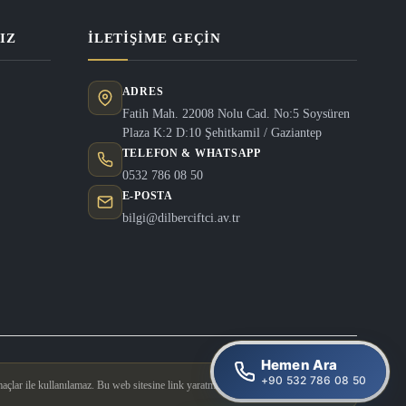
IZ
İLETIŞIME GEÇIN
ADRES
Fatih Mah. 22008 Nolu Cad. No:5 Soysüren
Plaza K:2 D:10 Şehitkamil / Gaziantep
TELEFON & WHATSAPP
0532 786 08 50
E-POSTA
bilgi@dilberciftci.av.tr
Hemen Ara
+90 532 786 08 50
açlar ile kullanılamaz. Bu web sitesine link yaratmak yasaktır.