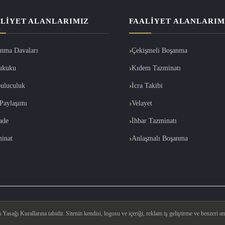
LIYET ALANLARIMIZ
FAALIYET ALANLARIM
nma Davaları
Çekişmeli Boşanma
ukuku
Kıdem Tazminatı
uluculuk
İcra Takibi
Paylaşımı
Velayet
İade
İhbar Tazminatı
inat
Anlaşmalı Boşanma
asağı Kurallarına tabidir. Sitenin kendisi, logosu ve içeriği, reklam iş geliştirme ve benzeri am