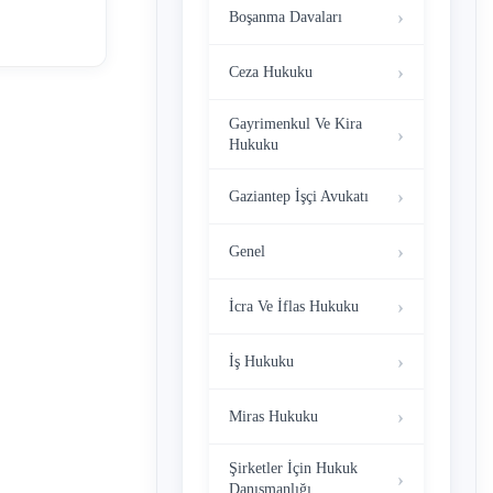
öre; “ Türk
Boşanma Davaları
yle yetki
şanma veya
Ceza Hukuku
 yeri
Gayrimenkul Ve Kira
Hukuku
Gaziantep İşçi Avukatı
Genel
İcra Ve İflas Hukuku
İş Hukuku
Miras Hukuku
Şirketler İçin Hukuk
Danışmanlığı