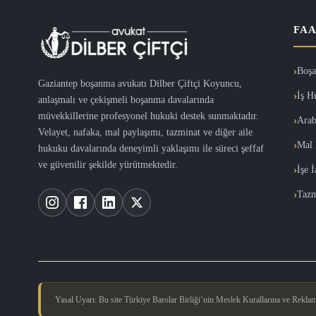
FAA
Boşa
Gaziantep boşanma avukatı Dilber Çiftçi Koyuncu,
İş H
anlaşmalı ve çekişmeli boşanma davalarında
müvekkillerine profesyonel hukuki destek sunmaktadır.
Arab
Velayet, nafaka, mal paylaşımı, tazminat ve diğer aile
Mal 
hukuku davalarında deneyimli yaklaşımı ile süreci şeffaf
ve güvenilir şekilde yürütmektedir.
İşe 
Tazm
Yasal Uyarı: Bu site Türkiye Barolar Birliği’nin Meslek Kurallarına ve Reklam Y