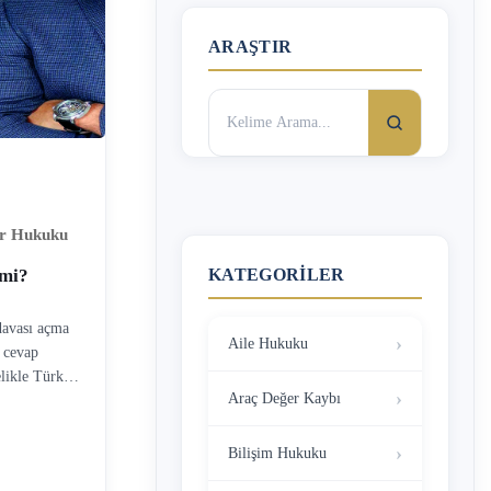
ARAŞTIR
Arama:
ar Hukuku
KATEGORILER
 mi?
davası açma
Aile Hukuku
 cevap
elikle Türk
Araç Değer Kaybı
 ülke
 Uyruklu
in yetkisi,
Bilişim Hukuku
ında Kanun