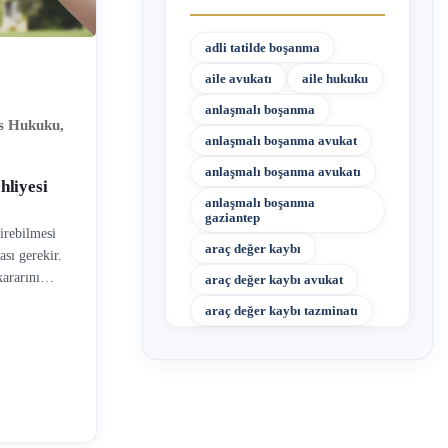
adli tatilde boşanma
aile avukatı
aile hukuku
anlaşmalı boşanma
as Hukuku
,
anlaşmalı boşanma avukat
anlaşmalı boşanma avukatı
hliyesi
anlaşmalı boşanma
gaziantep
tirebilmesi
araç değer kaybı
sı gerekir.
ararını
araç değer kaybı avukat
stemimiz
araç değer kaybı tazminatı
oluyla
iralananın
sa süre
 iki
ini ödememesi
 kiraya