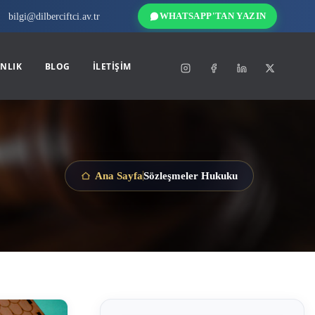
bilgi@dilberciftci.av.tr
WHATSAPP'TAN YAZIN
NLIK
BLOG
İLETIŞIM
Sözleşmeler Hukuku
Ana Sayfa