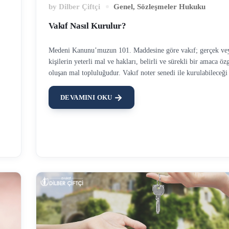
by
Dilber Çiftçi
Genel
,
Sözleşmeler Hukuku
Vakıf Nasıl Kurulur?
Medeni Kanunu’muzun 101. Maddesine göre vakıf; gerçek vey
kişilerin yeterli mal ve hakları, belirli ve sürekli bir amaca ö
oluşan mal topluluğudur. Vakıf noter senedi ile kurulabileceği
me
bağlı tasarruf yani vasiyetname yolu ile de kurulabilir. Kimler
Kurabilir? Vakıf Kaç Kişi İle Kurulur? Fiil ehliyetine sahip he
DEVAMINI OKU
kurabilir. Sınırlı ehliyetsiz (ayırt etme gücüne sahip küçük ve k
m
kimseler kanuni temsilcisinin rızası ile dahi vakıf kurması m
Bu
değildir, zira kanunda vakıf kurmak yasak işlemler arasında say
Ancak bu kişiler vasiyetname yolu ile vakıf kurabilirler. Vasi
vakıf kurabilmek için ise, ayırt etme gücüne sahip olmak ve 