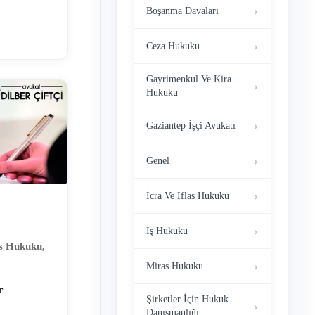
yaşanmaması
Boşanma Davaları
mektedir. Bu
Ceza Hukuku
elikler
u sebeple
Gayrimenkul Ve Kira
Hukuku
Gaziantep İşçi Avukatı
Genel
İcra Ve İflas Hukuku
İş Hukuku
as Hukuku
,
Miras Hukuku
r
Şirketler İçin Hukuk
Danışmanlığı