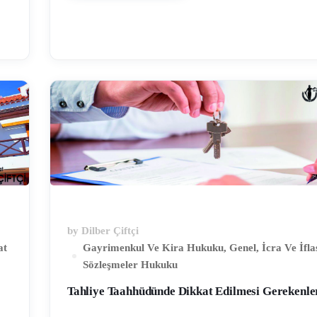
değil zorunluluktur. Günlük hayatta her ne kadar can kaybı 
in
hepimizin önceliği ise de, hayat geride kalanlar için devam et
i
sebeple malvarlığımızın da teminat altına alınması hayatın
nın
gerçeklerindendir. Ülkemizde DASK en sık, elektik su vb abon
alınırken, konut kredisi ve ev alım satımında yapılmaktadır. B
birçok evin deprem sigortası …
by
Dilber Çiftçi
at
Gayrimenkul Ve Kira Hukuku
,
Genel
,
İcra Ve İfl
Sözleşmeler Hukuku
Tahliye Taahhüdünde Dikkat Edilmesi Gerekenle