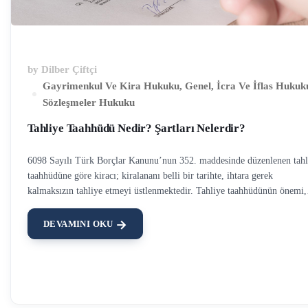
by
Dilber Çiftçi
Gayrimenkul Ve Kira Hukuku
,
Genel
,
İcra Ve İflas Hukuk
Sözleşmeler Hukuku
Tahliye Taahhüdü Nedir? Şartları Nelerdir?
6098 Sayılı Türk Borçlar Kanunu’nun 352. maddesinde düzenlenen tahl
taahhüdüne göre kiracı; kiralananı belli bir tarihte, ihtara gerek
kalmaksızın tahliye etmeyi üstlenmektedir. Tahliye taahhüdünün önemi,
belirlenen sürenin gelmesi halinde, başka hiçbir işleme gerek kalmaksız
kiracının çıkartılabilmesidir. Tahliye taahhüdü kanunda belirli şekil
DEVAMINI OKU
şartlarına tabi kılınmıştır. Tahliye Taahhüdü Geçerlilik Şartları Nelerdir
1- Tahliye taahhüdü yazılı şekilde verilmelidir. Yazılı olarak verilmeyen
tahliye taahhüdü geçersizdir. Kiraya veren sözlü taahhüde dayanarak
kiracıyı evden çıkartamaz. Tarafların kendi aralarında imzaladığı basit b
taahhüt geçerli olsa da bazen yeterli gelmemektedir. Şöyle ki, kiracı