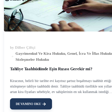
by
Dilber Çiftçi
Gayrimenkul Ve Kira Hukuku
,
Genel
,
İcra Ve İflas Hukuk
Sözleşmeler Hukuku
Tahliye Taahhüdünde Eşin Rızası Gerekir mi?
Kiracının, belirli bir tarihte evi kayıtsız şartsız boşaltmayı taahhüt ettiği
sözleşmeye tahliye taahhüdü denir. Tahliye taahhüdü özellikle son yıllar
artan kira fiyatları sebebiyle, ev sahiplerinin en sık kullanmak istediği
yollardan biridir. Zira tahliye taahhüdü eğer geçerli ise, kiracı kira
hukukundan kaynaklanan çoğu hakkından feragat ederek, evi tahliye
DEVAMINI OKU
edecektir. Bu sebeple her iki taraf da kira sözleşmesi imzalarken ekinde