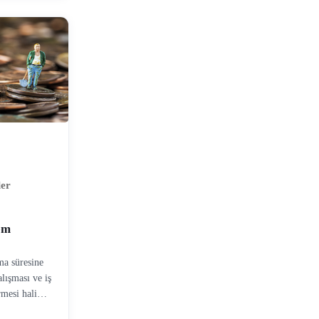
se mahkemede
ler
em
şma süresine
alışması ve iş
rmesi halinde
ma durumunda