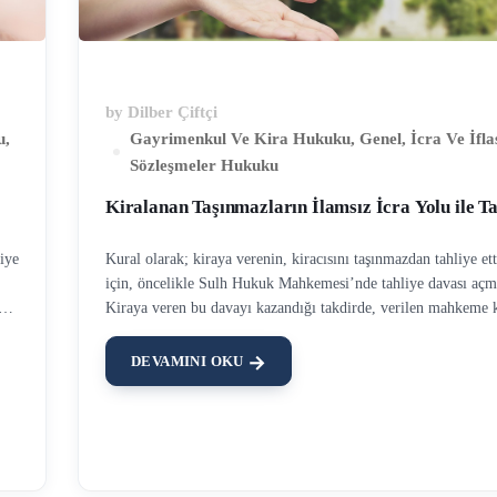
by
Dilber Çiftçi
u
,
Gayrimenkul Ve Kira Hukuku
,
Genel
,
İcra Ve İfl
Sözleşmeler Hukuku
Kiralanan Taşınmazların İlamsız İcra Yolu ile Ta
iye
Kural olarak; kiraya verenin, kiracısını taşınmazdan tahliye et
için, öncelikle Sulh Hukuk Mahkemesi’nde tahliye davası açma
Kiraya veren bu davayı kazandığı takdirde, verilen mahkeme k
ın
icraya koyarak ilamlı takip yapma hakkına sahiptir. Hukuk si
belirli sebeplerin varlığı halinde, kiraya verene İlamsız icra y
DEVAMINI OKU
?
kiralananın tahliyesi imkanı getirmiştir. İlamsız icra yolu ile k
tahliyesi, genel yetkili mahkemeye başvuruya nispeten daha kı
içerisinde sonuçlanabilmektedir. Ancak bu yola başvurmak için
ir
sebepten birinin olması gerekir. Bunlar; Kiracının kira bedel
ve Kira süresinin sona ermesidir. Bu sebeplerin varlığı halinde