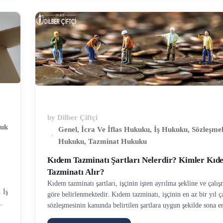
a
veren, başvuracağı yolu seçme imkanına sahiptir. Yani diler
tahliye davası …
by
Dilber Çiftçi
kuk
Genel
,
İcra Ve İflas Hukuku
,
İş Hukuku
,
Sözleşme
Hukuku
,
Tazminat Hukuku
Kıdem Tazminatı Şartları Nelerdir? Kimler Kıd
Tazminatı Alır?
Kıdem tazminatı şartları, işçinin işten ayrılma şekline ve çalı
 İş
göre belirlenmektedir. Kıdem tazminatı, işçinin en az bir yıl ç
sözleşmesinin kanunda belirtilen şartlara uygun şekilde sona e
ik,
hak kazandığı tazminattır. İş Kanunu’na göre her işten ayrıl