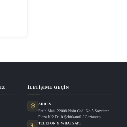
 gerekir.
ızın işten
ye, işveren
nun 14.
 konumda
tazminatı
IZ
İLETIŞIME GEÇIN
ADRES
Fatih Mah. 22008 Nolu Cad. No:5 Soysüren
Plaza K:2 D:10 Şehitkamil / Gaziantep
TELEFON & WHATSAPP