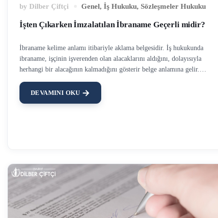
by
Dilber Çiftçi
Genel
,
İş Hukuku
,
Sözleşmeler Hukuku
İşten Çıkarken İmzalatılan İbraname Geçerli midir?
İbraname kelime anlamı itibariyle aklama belgesidir. İş hukukunda
ibraname, işçinin işverenden olan alacaklarını aldığını, dolayısıyla
herhangi bir alacağının kalmadığını gösterir belge anlamına gelir.
Uygulamada iş sözleşmesi sona erdikten sonra işverenler işçilere ibrana
imzalatmaktadır. Bu ibranamenin imzalatılmasındaki amaç; daha sonra
DEVAMINI OKU
kendilerine karşı açılacak işçilik alacağından kaynaklı davaları bertaraf
etmektir. İbraname ile ücret, fazla mesai, yıllık izin ücreti alacağı, kıde
tazminatı vb. işçinin çalışmasından kaynaklı alacak hakları düzenlenir. 
konuda İş Sözleşmesinin İşveren Tarafından Feshi Şartları başlıklı
yazımızı da okuyabilirsiniz. İşçi ve işveren arasında düzenlenecek olan
ibraname sıkı geçerlilik koşullarına tabidir. Peki ibranamenin geçerli
olabilmesi için hangi şartlar gerekir? 6098 Sayılı Türk …