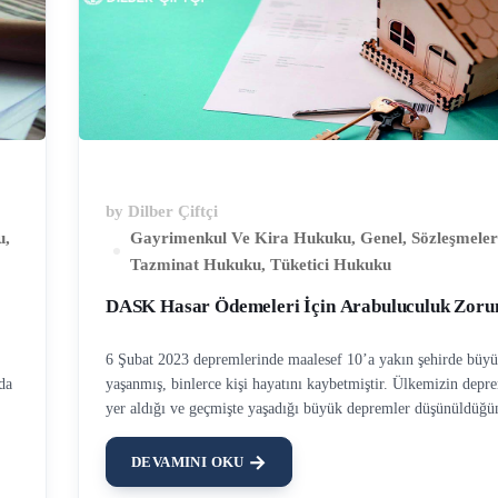
by
Dilber Çiftçi
u
,
Gayrimenkul Ve Kira Hukuku
,
Genel
,
Sözleşmele
Tazminat Hukuku
,
Tüketici Hukuku
DASK Hasar Ödemeleri İçin Arabuluculuk Zoru
6 Şubat 2023 depremlerinde maalesef 10’a yakın şehirde büyü
da
yaşanmış, binlerce kişi hayatını kaybetmiştir. Ülkemizin dep
yer aldığı ve geçmişte yaşadığı büyük depremler düşünüldüğü
durumun uzmanlar tarafından öngörüldüğü, ancak yeterli tedbi
alınmadığı da görülecektir. DASK 1999 Depremleri sonucund
DEVAMINI OKU
ihtiyaçlar doğrultusunda yürürlüğe giren bir korumadır. DASK