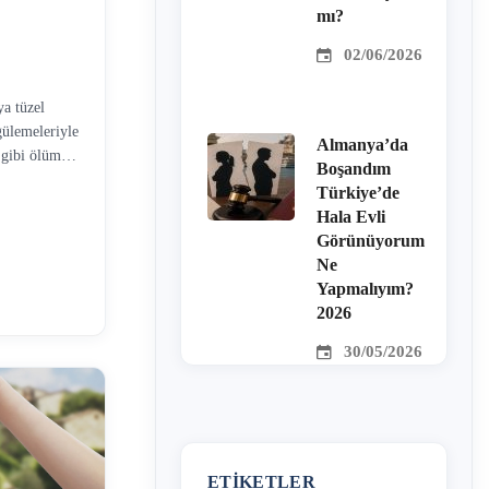
mı?
02/06/2026
a tüzel
zgülemeleriyle
Almanya’da
 gibi ölüme
Boşandım
 Vakıf
Türkiye’de
r kişi vakıf
Hala Evli
ısıtlılar)
Görünüyorum
ümkün
Ne
ılmıştır.
Yapmalıyım?
yetname ile
2026
…
30/05/2026
ETIKETLER