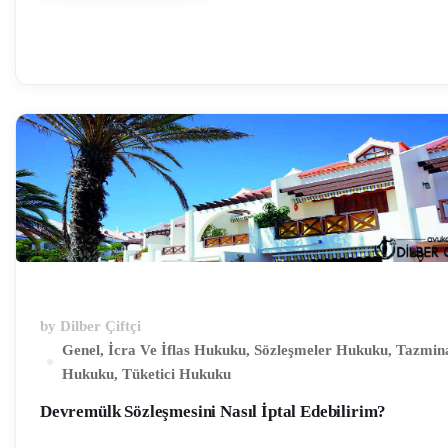
tahliye taahhüdü olup olmadığına, varsa geçerlilik şartlarına bakmalıdır.
Tahliye taahhüdü konusunda en çok merak edilen sorulardan birisi de eş
rızasının aranıp aranmayacağıdır. Yargıtay ve Bölge Adliye Mahkemeler
bu konularda farklı kararlar vermekle birlikte ağırlıklı olarak eşin rızası
gerektiği görüşü hakimdir. “Tahliye Taahhüdünde …
by
Dilber Çiftçi
Genel
,
İcra Ve İflas Hukuku
,
Sözleşmeler Hukuku
,
Tazmin
Hukuku
,
Tüketici Hukuku
Devremülk Sözleşmesini Nasıl İptal Edebilirim?