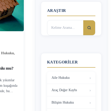
ARAŞTIR
Arama:
r Hukuku
,
KATEGORILER
nlu mu?
Aile Hukuku
k yıkımlar
rem kuşağında
Araç Değer Kaybı
nde, bu
rlerin
a yaşanan
Bilişim Hukuku
 bir tercih