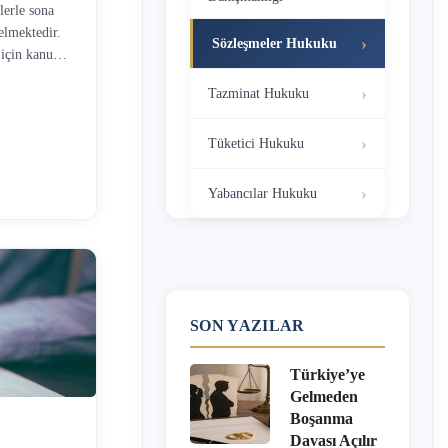
lerle sona
elmektedir.
Sözleşmeler Hukuku
 için kanun
alanırken
Tazminat Hukuku
Geçerlilik
ün en önemli
. Noterde
Tüketici Hukuku
a beraber
de yapılması
Yabancılar Hukuku
m tarihinden
e beraber
sözleşmenin …
SON YAZILAR
Türkiye’ye
Gelmeden
Boşanma
Davası Açılır