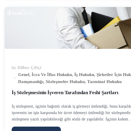
belirlenen sürede evden çıkmadığı, kiraya veren ise buna karşılık icra y
da dava yoluna gittiği …
by
Dilber Çiftçi
Genel
,
İcra Ve İflas Hukuku
,
İş Hukuku
,
Şirketler İçin Hu
Danışmanlığı
,
Sözleşmeler Hukuku
,
Tazminat Hukuku
İş Sözleşmesinin İşveren Tarafından Feshi Şartları
İş sözleşmesi, işçinin bağımlı olarak iş görmeyi üstlendiği, buna karşılık
işverenin ise işin karşısında bir ücret ödemeyi üstlendiği bir sözleşmedir.
sözleşmesi yazılı yapılabileceği gibi sözlü de yapılabilir. İşçinin kıdem
tazminatına hangi şartlarda hak kazanacağına diğer yazımızda değinmişt