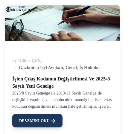
by
Dilber Çiftçi
Gaziantep İşçi Avukatı
,
Genel
,
İş Hukuku
İşten Çıkış Kodunun Değiştirilmesi Ve 2025/8
Sayılı Yeni Genelge
2025/8 Sayılı Genelge ile 2013/11 Sayılı Genelge’de
değişiklik yapılmış ve arabuluculuk tutanağı ile, işten çıkış
kodunun değiştirilmesi mümkün hale getirilmiştir. İşveren,
işçinin işten ayrılmasının akabinde, işçinin hangi sebeple iş
sözleşmesinin sona erdiğini SGK’ya bildirmek zorundadır.
DEVAMINI OKU
İşveren, işçinin hangi kanun maddesine dayanarak
çıkarıldığını, işten ayrılmanın akabinde 10 gün içerisinde