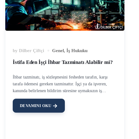
olanlar ile devredilen kurumların yönetici, öğretmen ve
öğreticileri ile bir yıldan daha az bir süre için …
by
Dilber Çiftçi
Genel
,
İş Hukuku
İstifa Eden İşçi İhbar Tazminatı Alabilir mi?
İhbar tazminatı, iş sözleşmesini fesheden tarafın, karşı
tarafa ödemesi gereken tazminattır. İşçi ya da işveren,
kanunda belirlenen bildirim süresine uymaksızın iş
sözleşmesini feshederse, karşı tarafa kıdeme uygun ihbar
tazminatını ödemekle yükümlüdür. işten ayrılmak isteyen
DEVAMINI OKU
çalışan, kıdem ve diğer alacaklarını almak isterken bazen
ihbar tazminatı da talep etmektedir. İstifa Eden İşçi İhbar
Tazminatı Alabilir mi? Ancak istifa eden işçi, kendi isteği
ile işyerinden ayrıldığı için, ihbar tazminatı alamaz, hatta
şartlar gerçekleşiyorsa işveren işçiden ihbar tazminatını