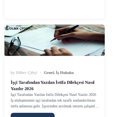
düzenleyeceği işten ayrılış bildirgesi ile bildirir. İşveren,
bazı durumlarda işten çıkış kodunu yanlış bildirmiş ise
yine aynı 10 gün içerisinde kodu değiştirme hakkına
sahiptir. Ancak uygulamada işveren çoğu zaman işten çıkış
kodunun değiştirmeye yanaşmamaktadır. Bunun sebebi,
uygulanacak idari ceza olabileceği gibi, çoğu zamanda
işçinin daha sonra açması muhtemel kıdem ve ihbar gibi …
by
Dilber Çiftçi
Genel
,
İş Hukuku
İşçi Tarafından Yazılan İstifa Dilekçesi Nasıl
Yazılır 2026
İşçi Tarafından Yazılan İstifa Dilekçesi Nasıl Yazılır 2026
İş sözleşmesinin işçi tarafından tek taraflı sonlandırılması
istifa anlamına gelir. İşyerinden ayrılmak isteyen çalışanlar
bazen kendi rızaları ile bazen de işverenin yönlendirmesi