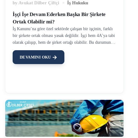
by
Avukat Dilber Çiftçi
İş Hukuku
İşçi İşe Devam Ederken Başka Bir Şirkete
Ortak Olabilir mi?
İş Kanunu’na göre özel sektörde çalışan bir işçinin, farklı
bir şirkete ortak olması yasak değildir. İşçi hem 4A’ya tabi
olarak çalışıp, hem de şirket ortağı olabilir. Bu durumun
tek istisnası davacı ve davalı arasında imzalanan iş
sözleşmesidir. İş sözleşmesinde davacının farklı bir şirkette
DEVAMINI OKU
ortak olarak çalışmasının yasak olduğu belirtilmişse,
işçinin iş akdi işveren tarafından haklı sebeple
feshedilebilecektir. Bu konu işçinin farklı bir şirkette
çalışan ya da şirket ortağı olarak çalışıp çalışamayacağı ve
Yargıtay kararları özelinde incelenmelidir. Sigortalı
Çalışan Biri Şirket Ortağı Olabilir mi? İşçi iş
sözleşmesinde farklı bir şirket ortaklığı yapmayacağını
taahhüt etmişse bu taahhüt ile bağlıdır. İş sözleşmelerinde
genel …