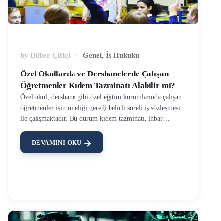
by
Dilber Çiftçi
Genel
,
İş Hukuku
Özel Okullarda ve Dershanelerde Çalışan
Öğretmenler Kıdem Tazminatı Alabilir mi?
Özel okul, dershane gibi özel eğitim kurumlarında çalışan
öğretmenler işin niteliği gereği belirli süreli iş sözleşmesi
ile çalışmaktadır. Bu durum kıdem tazminatı, ihbar
tazminatı ve diğer işçilik alacakları konusunda belirsiz
süreli iş sözleşmelerine kıyasla bazı farklılıklar
DEVAMINI OKU
yaratmaktadır. Özel okul öğretmenlerinin özlük hakları,
5580 sayılı Özel Öğretim Kanununun ‘Özlük Hakları ve
Sorumluluklar’ başlıklı 9. Maddesinde düzenlenmiştir.
Buna göre; özel okul öğretmenlerinin iş sözleşmeleri en az
1 yıl olarak düzenlenmelidir. Maddenin devamında bu
sürenin tek istinası olarak, “mazeretleri nedeniyle
kurumdan ayrılan öğretmen ve öğreticilerin yerine alınacak