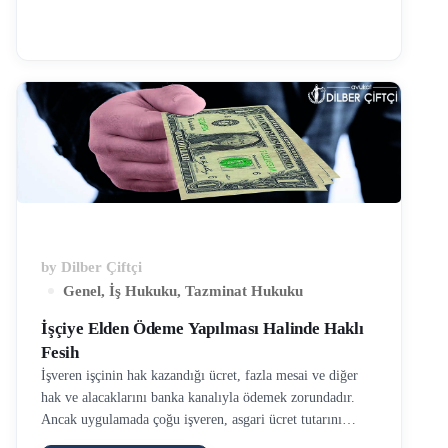
vardiyalı çalışmanın yapıldığı işyerlerinde, işçinin gece
saatleri içerisinde çalışması anlamına gelir. İş Kanunu’na
göre, çalışma hayatında “gece” en geç saat 20.00’de
başlayarak en erken saat 06.00’ya kadar geçen dönemdir.
Çalışma süresinin yarısından çoğu gece dönemine rastlayan
bir postanın çalışması, gece çalışması sayılır. Gece
çalışması sadece vardiya sistemine göre çalışan işyerlerinde
yapılabilir, vardiya …
by
Dilber Çiftçi
Genel
,
İş Hukuku
,
Tazminat Hukuku
İşçiye Elden Ödeme Yapılması Halinde Haklı
Fesih
İşveren işçinin hak kazandığı ücret, fazla mesai ve diğer
hak ve alacaklarını banka kanalıyla ödemek zorundadır.
Ancak uygulamada çoğu işveren, asgari ücret tutarını
banka ile, kalan maaşı ise elden ödemektedir. Ya da işveren