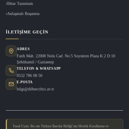
İhbar Tazminatı
Anlaşmalı Boşanma
İLETIŞIME GEÇIN
ADRES
Fatih Mah. 22008 Nolu Cad. No:5 Soysüren Plaza K:2 D:10
Şehitkamil / Gaziantep
TELEFON & WHATSAPP
0532 786 08 50
E-POSTA
bilgi@dilberciftci.av.tr
Yasal Uyarı: Bu site Türkiye Barolar Birliği’nin Meslek Kurallarına ve