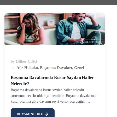
by
Dilber Çiftçi
Aile Hukuku
,
Boşanma Davaları
,
Genel
Boşanma Davalarında Kusur Sayılan Haller
Nelerdir?
Boşanma davalarında kusur sayılan haller nelerdir
sorusunun cevabı oldukça önemlidir. Boşanma davalarında
kusur oranına göre davanın seyri ve sonucu değişir.
Örneğin, nafaka, maddi manevi tazminat gibi haklar
kusurun kimde olduğuna ve ağırlığına göre karar
DEVAMINI OKU