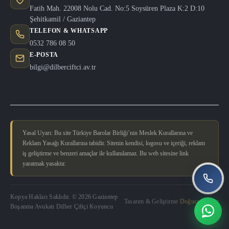
Fatih Mah. 22008 Nolu Cad. No:5 Soysüren Plaza K:2 D:10
Şehitkamil / Gaziantep
TELEFON & WHATSAPP
0532 786 08 50
E-POSTA
bilgi@dilberciftci.av.tr
Yasal Uyarı: Bu site Türkiye Barolar Birliği’nin Meslek Kurallarına ve
Reklam Yasağı Kurallarına tabidir. Sitenin kendisi, logosu ve içeriği, reklam
iş geliştirme ve benzeri amaçlar ile kullanılamaz. Bu web sitesine link
yaratmak yasaktır.
Kopya Hakları Saklıdır. © 2026 Gaziantep
Tasarım & Geliştirme
Doğucan Güler
Boşanma Avukatı Dilber Çiftçi Koyuncu