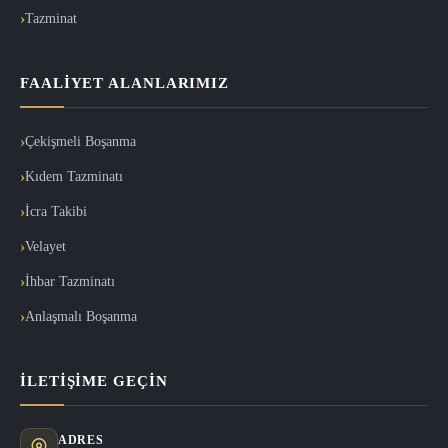
Tazminat
FAALIYET ALANLARIMIZ
Çekişmeli Boşanma
Kıdem Tazminatı
İcra Takibi
Velayet
İhbar Tazminatı
Anlaşmalı Boşanma
İLETIŞIME GEÇIN
ADRES