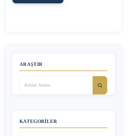
verilecektir. Kanunda kusur sayılan haller sıralanmamıştır,
ancak Yargıtay kararlarına göre toplum vicdanını rahatsız
eden birçok davranış kusur olarak değerlendirilmiştir.
Aşağıda öne çıkan kusurlu davranışlara değinilecek olup,
her olay kendi içinde incelenmelidir. Boşanma Davalarında
Kusurlu Davranışlar Sadakat yükümlülüğünün ihlali,
aldatma, zina, Eşe veya aile fertlerine hakaret etmek, hor
görmek, aşağılamak, Eşe karşı ya da diğer aile bireylerine
karşı fiziksel, psikolojik veya cinsel şiddet, Eşe karşı ilgisiz
davranmak, …
ARAŞTIR
Arama:
KATEGORILER