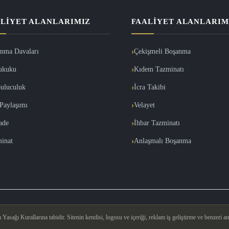
LIYET ALANLARIMIZ
FAALIYET ALANLARIM
nma Davaları
Çekişmeli Boşanma
ukuku
Kıdem Tazminatı
uluculuk
İcra Takibi
Paylaşımı
Velayet
İade
İhbar Tazminatı
inat
Anlaşmalı Boşanma
asağı Kurallarına tabidir. Sitenin kendisi, logosu ve içeriği, reklam iş geliştirme ve benzeri am