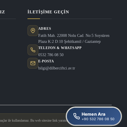
IZ
İLETIŞIME GEÇIN
ADRES
Fatih Mah. 22008 Nolu Cad. No:5 Soysüren
Plaza K:2 D:10 Şehitkamil / Gaziantep
TELEFON & WHATSAPP
0532 786 08 50
E-POSTA
bilgi@dilberciftci.av.tr
Hemen Ara
+90 532 786 08 50
açlar ile kullanılamaz. Bu web sitesine link yaratmak yasaktır.