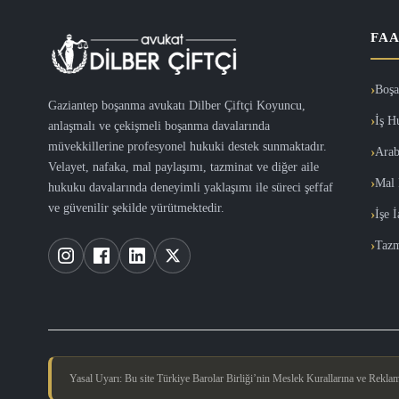
FAA
Boşa
Gaziantep boşanma avukatı Dilber Çiftçi Koyuncu,
İş H
anlaşmalı ve çekişmeli boşanma davalarında
müvekkillerine profesyonel hukuki destek sunmaktadır.
Arab
Velayet, nafaka, mal paylaşımı, tazminat ve diğer aile
Mal 
hukuku davalarında deneyimli yaklaşımı ile süreci şeffaf
ve güvenilir şekilde yürütmektedir.
İşe 
Tazm
Yasal Uyarı: Bu site Türkiye Barolar Birliği’nin Meslek Kurallarına ve Reklam Y