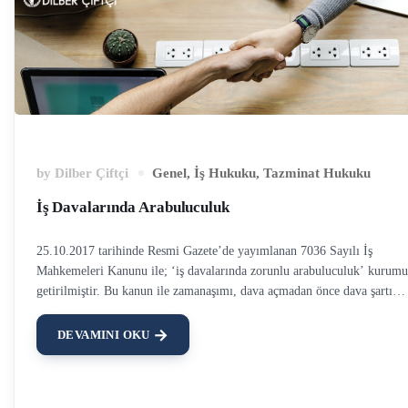
by
Dilber Çiftçi
Genel
,
İş Hukuku
,
Tazminat Hukuku
İş Davalarında Arabuluculuk
25.10.2017 tarihinde Resmi Gazete’de yayımlanan 7036 Sayılı İş
Mahkemeleri Kanunu ile; ‘iş davalarında zorunlu arabuluculuk’ kurumu
getirilmiştir. Bu kanun ile zamanaşımı, dava açmadan önce dava şartı
olarak arabulucuya başvurulması, kanun yoluna başvuru süresi gibi
birtakım değişiklikler getirilmiştir. Kıdem tazminatı, ihbar tazminatı ve
DEVAMINI OKU
işçi ve işveren alacaklarından kaynaklı diğer alacaklar, işe iade davası gi
konularda dava açmadan önce arabulucuya başvuru zorunlu tutulmuştur.
Aksi halde açılan davalar usulden reddedilmektedir. Arabulucuya