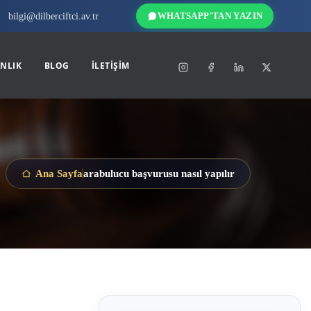
bilgi@dilberciftci.av.tr
WHATSAPP'TAN YAZIN
NLIK
BLOG
İLETIŞIM
arabulucu başvurusu nasıl yapılır
Ana Sayfa