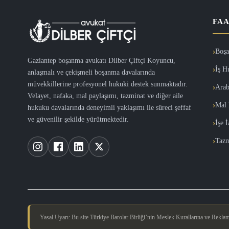
FAA
Boşa
Gaziantep boşanma avukatı Dilber Çiftçi Koyuncu,
İş H
anlaşmalı ve çekişmeli boşanma davalarında
müvekkillerine profesyonel hukuki destek sunmaktadır.
Arab
Velayet, nafaka, mal paylaşımı, tazminat ve diğer aile
Mal 
hukuku davalarında deneyimli yaklaşımı ile süreci şeffaf
ve güvenilir şekilde yürütmektedir.
İşe 
Tazm
Yasal Uyarı: Bu site Türkiye Barolar Birliği’nin Meslek Kurallarına ve Reklam Y