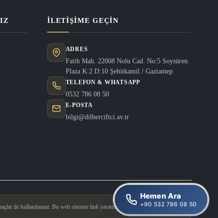
IZ
İLETIŞIME GEÇIN
ADRES
Fatih Mah. 22008 Nolu Cad. No:5 Soysüren
Plaza K:2 D:10 Şehitkamil / Gaziantep
TELEFON & WHATSAPP
0532 786 08 50
E-POSTA
bilgi@dilberciftci.av.tr
Hemen Ara
+90 532 786 08 50
açlar ile kullanılamaz. Bu web sitesine link yaratmak yasaktır.