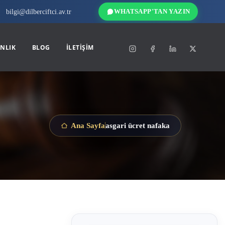
bilgi@dilberciftci.av.tr
WHATSAPP'TAN YAZIN
NLIK
BLOG
İLETIŞIM
asgari ücret nafaka
Ana Sayfa