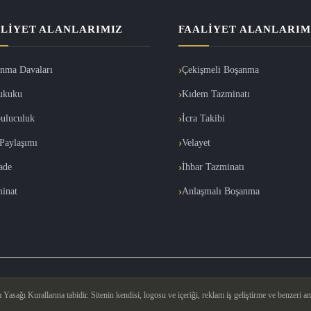
LIYET ALANLARIMIZ
FAALIYET ALANLARIM
nma Davaları
Çekişmeli Boşanma
ukuku
Kıdem Tazminatı
uluculuk
İcra Takibi
Paylaşımı
Velayet
İade
İhbar Tazminatı
inat
Anlaşmalı Boşanma
asağı Kurallarına tabidir. Sitenin kendisi, logosu ve içeriği, reklam iş geliştirme ve benzeri am