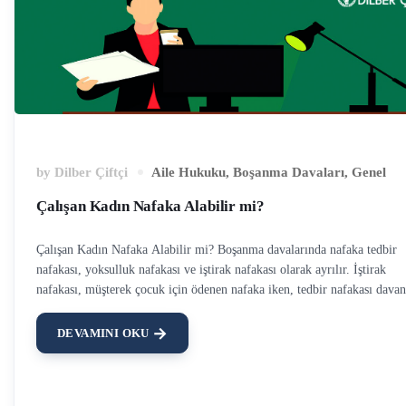
by
Dilber Çiftçi
Aile Hukuku
,
Boşanma Davaları
,
Genel
Çalışan Kadın Nafaka Alabilir mi?
Çalışan Kadın Nafaka Alabilir mi? Boşanma davalarında nafaka tedbir
nafakası, yoksulluk nafakası ve iştirak nafakası olarak ayrılır. İştirak
nafakası, müşterek çocuk için ödenen nafaka iken, tedbir nafakası davan
devamı sırasında ödenen nafaka, yoksulluk nafakası ise; dava sonucunda
yoksulluğa düşme ihtimali olan eş için ödenen nafakadır. Nafaka çeşitler
DEVAMINI OKU
hakkında ayrıntılı bilgi için yazımızı okuyabilirsiniz. Nafaka genel olar
uygulamada kadın tarafından talep edilir ve kadın lehine hükme bağlanı
Ancak bu uygulamadaki genel durum olmakla beraber erkek lehine de