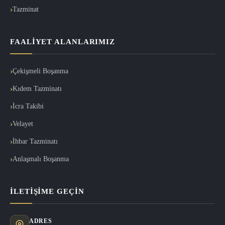
Tazminat
FAALIYET ALANLARIMIZ
Çekişmeli Boşanma
Kıdem Tazminatı
İcra Takibi
Velayet
İhbar Tazminatı
Anlaşmalı Boşanma
İLETIŞIME GEÇIN
ADRES