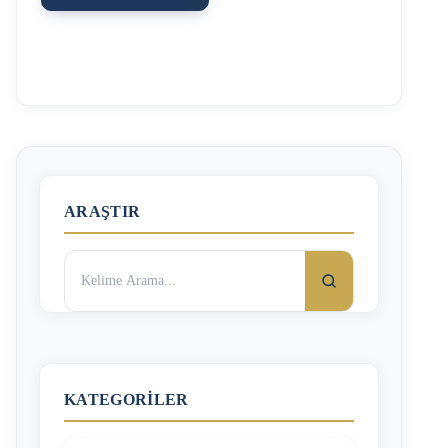
alacaklarını elden ödemektedir. Her iki durumda da işçinin
prim ödemeleri eksik yatmakta, işçiye emekli aylığı
bağlandığında hak ettiğine kıyasla daha az emekli aylığı
bağlanmaktadır. Bu durum işçi açısından hak kaybı
demektir. İşçiye elden ödeme yapılması halinde, işçinin iş
sözleşmesini haklı sebeple fesih hakkı vardır. İşçiye yapılan
ödemelerin elden yapılması, işveren açısından da maddi
kayba sebebiyet verebilir. Şöyle ki, işveren …
ARAŞTIR
Arama:
KATEGORILER