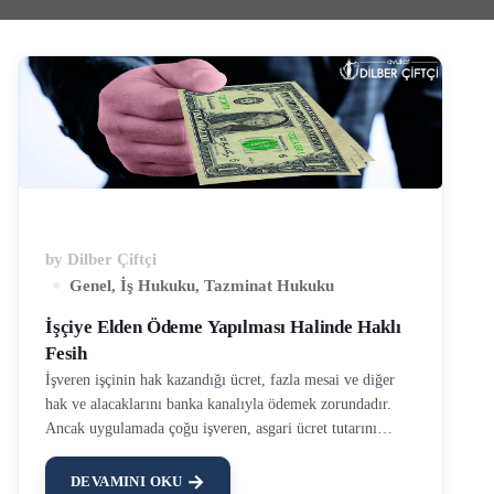
by
Dilber Çiftçi
Genel
,
İş Hukuku
,
Tazminat Hukuku
İşçiye Elden Ödeme Yapılması Halinde Haklı
Fesih
İşveren işçinin hak kazandığı ücret, fazla mesai ve diğer
hak ve alacaklarını banka kanalıyla ödemek zorundadır.
Ancak uygulamada çoğu işveren, asgari ücret tutarını
banka ile, kalan maaşı ise elden ödemektedir. Ya da işveren
maaşın tamamını banka ile ödese de fazla mesai
DEVAMINI OKU