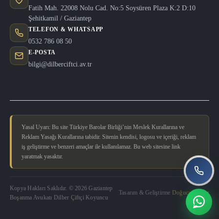
Fatih Mah. 22008 Nolu Cad. No:5 Soysüren Plaza K:2 D:10
Şehitkamil / Gaziantep
TELEFON & WHATSAPP
0532 786 08 50
E-POSTA
bilgi@dilberciftci.av.tr
Yasal Uyarı: Bu site Türkiye Barolar Birliği’nin Meslek Kurallarına ve
Reklam Yasağı Kurallarına tabidir. Sitenin kendisi, logosu ve içeriği, reklam
iş geliştirme ve benzeri amaçlar ile kullanılamaz. Bu web sitesine link
yaratmak yasaktır.
Kopya Hakları Saklıdır. © 2026 Gaziantep
Tasarım & Geliştirme
Doğucan Güler
Boşanma Avukatı Dilber Çiftçi Koyuncu