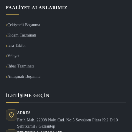
FAALIYET ALANLARIMIZ
Çekişmeli Boşanma
Kıdem Tazminatı
İcra Takibi
Velayet
İhbar Tazminatı
Anlaşmalı Boşanma
İLETIŞIME GEÇIN
ADRES
Fatih Mah. 22008 Nolu Cad. No:5 Soysüren Plaza K:2 D:10
Şehitkamil / Gaziantep