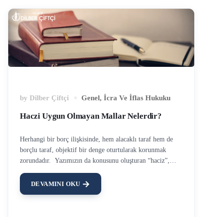
by
Dilber Çiftçi
Genel
,
İcra Ve İflas Hukuku
Haczi Uygun Olmayan Mallar Nelerdir?
Herhangi bir borç ilişkisinde, hem alacaklı taraf hem de
borçlu taraf, objektif bir denge oturtularak korunmak
zorundadır. Yazımızın da konusunu oluşturan “haciz”,
aslında tamamen bu amaca hizmet etmektedir. Bir özel
hukuk gerçek veya tüzel kişisi, yasa gereği ya da tarafların
DEVAMINI OKU
karşılıklı ve birbirine uygun irade açıklamaları ile
kurulmuş bir sözleşme hükmü uyarınca ödemekle yükümlü
olduğu borcu ödemez ve bundan dolayı alacaklıya bir