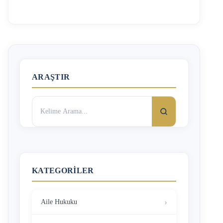
mağduriyet yaşatırsa, alacaklının hakkı, icra ve iflas
hukukunun koruması altındadır. Bu konuda Ödenmeyen
Senedin İcraya Verilmesi başlıklı yazımızı da
okuyabilirsiniz. Buna göre, alacaklı olan gerçek veya tüzel
kişi, borcunu ödememiş olan özel hukuk gerçek veya tüzel
kişisine karşı, …
ARAŞTIR
Arama:
KATEGORILER
Aile Hukuku