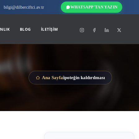
bilgi@dilberciftci.av.tr
WHATSAPP'TAN YAZIN
NLIK
BLOG
İLETIŞIM
ipoteğin kaldırılması
Ana Sayfa