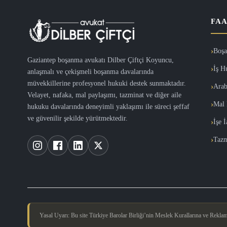
FAA
Boşa
Gaziantep boşanma avukatı Dilber Çiftçi Koyuncu,
İş H
anlaşmalı ve çekişmeli boşanma davalarında
müvekkillerine profesyonel hukuki destek sunmaktadır.
Arab
Velayet, nafaka, mal paylaşımı, tazminat ve diğer aile
Mal 
hukuku davalarında deneyimli yaklaşımı ile süreci şeffaf
ve güvenilir şekilde yürütmektedir.
İşe 
Tazm
Yasal Uyarı: Bu site Türkiye Barolar Birliği’nin Meslek Kurallarına ve Reklam Y