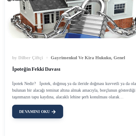
by
Dilber Çiftçi
Gayrimenkul Ve Kira Hukuku
,
Genel
İpoteğin Fekki Davası
İpotek Nedir? İpotek, doğmuş ya da ileride doğması kuvvetli ya da ola
bulunan bir alacağı teminat altına almak amacıyla, borçlunun gösterdiği
taşınmazın tapu kaydına, alacaklı lehine şerh konulması olarak
tanımlanabilir. İpotek konulan taşınmazın borçluya ait olması şart değild
üçüncü kişiye ait olan taşınmaza da ipotek konulabilir. Bu konu ile ilgili
DEVAMINI OKU
Üçüncü Kişi Lehine İpotek Nedir? başlıklı yazımızı da okuyabilirsiniz.
İpotek, anapara ipoteği, üst sınır ipoteği ve kanuni ipotek olmak üzere
sınıflandırılabilir. Eğer alacak tutarı belirli ise anapara ipoteği, alacak