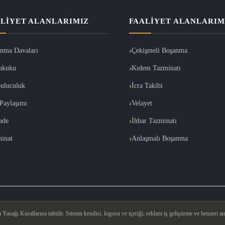
LIYET ALANLARIMIZ
FAALIYET ALANLARIM
nma Davaları
Çekişmeli Boşanma
ukuku
Kıdem Tazminatı
uluculuk
İcra Takibi
Paylaşımı
Velayet
İade
İhbar Tazminatı
inat
Anlaşmalı Boşanma
asağı Kurallarına tabidir. Sitenin kendisi, logosu ve içeriği, reklam iş geliştirme ve benzeri am