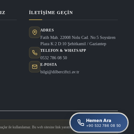
IZ
İLETIŞIME GEÇIN
ADRES
Fatih Mah. 22008 Nolu Cad. No:5 Soysüren
Plaza K:2 D:10 Şehitkamil / Gaziantep
TELEFON & WHATSAPP
0532 786 08 50
E-POSTA
bilgi@dilberciftci.av.tr
Hemen Ara
+90 532 786 08 50
açlar ile kullanılamaz. Bu web sitesine link yaratmak yasaktır.