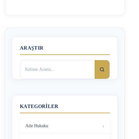
ceza davasının duruşmasına katıldınız, mahkeme istinaf
süresini duruşma tarihinden itibaren işletecektir, eğer
duruşmaya katılmamış olsaydınız süre kararın size
tebliğinden itibaren başlayacaktı. Tefhimde Süre Ne
Zaman Başlar? Duruşma Günü Sayılır mı? Eğer süre gün
olarak belirlenmiş ise, duruşmanın yapıldığı gün dikkate
alınmayıp ertesi günden itibaren süre başlar. Ancak süre
ARAŞTIR
hafta …
Arama:
KATEGORILER
Aile Hukuku