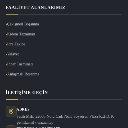
FAALIYET ALANLARIMIZ
Çekişmeli Boşanma
Kıdem Tazminatı
İcra Takibi
Velayet
İhbar Tazminatı
Anlaşmalı Boşanma
İLETIŞIME GEÇIN
ADRES
Fatih Mah. 22008 Nolu Cad. No:5 Soysüren Plaza K:2 D:10
Şehitkamil / Gaziantep