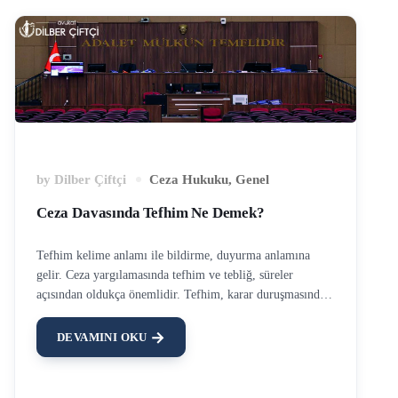
by
Dilber Çiftçi
Ceza Hukuku
,
Genel
Ceza Davasında Tefhim Ne Demek?
Tefhim kelime anlamı ile bildirme, duyurma anlamına
gelir. Ceza yargılamasında tefhim ve tebliğ, süreler
açısından oldukça önemlidir. Tefhim, karar duruşmasında
duruşmada hazır bulunan tarafa kararın bildirilmesi
demektir. Ceza davasının karar duruşmasında, mahkeme
DEVAMINI OKU
istinaf veya temyiz süresini, tefhimden itibaren
başlatmaktadır, ancak duruşmaya katılmayan taraflar için
süre kararın kendisine tebliğinden itibaren başlar. Örneğin,