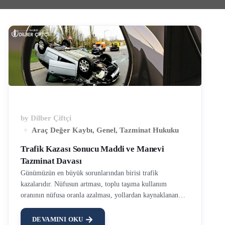
by
Dilber Çiftçi
Araç Değer Kaybı
,
Genel
,
Tazminat Hukuku
Trafik Kazası Sonucu Maddi ve Manevi
Tazminat Davası
Günümüzün en büyük sorunlarından birisi trafik
kazalarıdır. Nüfusun artması, toplu taşıma kullanım
oranının nüfusa oranla azalması, yollardan kaynaklanan
aksaklıklar, sürücü dikkatsizliği, alkollü araç kullanımı, hız
sınırının aşılması gibi birçok faktör bu kazaların
DEVAMINI OKU