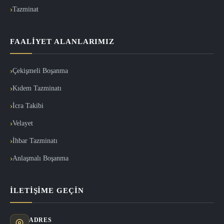
Tazminat
FAALIYET ALANLARIMIZ
Çekişmeli Boşanma
Kıdem Tazminatı
İcra Takibi
Velayet
İhbar Tazminatı
Anlaşmalı Boşanma
İLETIŞIME GEÇIN
ADRES