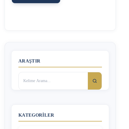
oluşmasına maalesef sebebiyet vermektedir. Kaza sonucu,
kazaya karışan araçlarda maddi hasar meydana gelebileceği
gibi sürücü ya da yolcularda yaralanma ve ölüm vakıaları
da gerçekleşebilmektedir. Araçta oluşan araç değer kaybı
başka bir yazımızda ele alınmış olup, bu yazıda sadece
maddi ve manevi tazminat konusuna değinilmiştir. Davayı
Kimler Açabilir? Yaralamalı trafik kazalarında, kaza
sonucu mağduriyet yaşayan kişi, çalışma gücünün kısmen
ya da tamamen kaybı sebebiyle maddi tazminat, kaza
sebebiyle uğradığı …
ARAŞTIR
Arama:
KATEGORILER