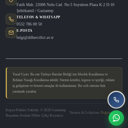
Fatih Mah. 22008 Nolu Cad. No:5 Soysüren Plaza K:2 D:10
Şehitkamil / Gaziantep
TELEFON & WHATSAPP
0532 786 08 50
E-POSTA
bilgi@dilberciftci.av.tr
Yasal Uyarı: Bu site Türkiye Barolar Birliği’nin Meslek Kurallarına ve
Reklam Yasağı Kurallarına tabidir. Sitenin kendisi, logosu ve içeriği, reklam
iş geliştirme ve benzeri amaçlar ile kullanılamaz. Bu web sitesine link
yaratmak yasaktır.
Kopya Hakları Saklıdır. © 2026 Gaziantep
Tasarım & Geliştirme
Doğucan Güler
Boşanma Avukatı Dilber Çiftçi Koyuncu