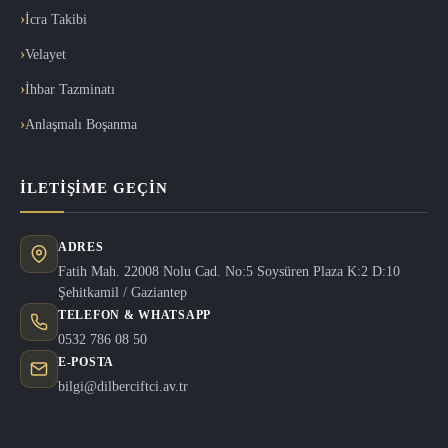
İcra Takibi
Velayet
İhbar Tazminatı
Anlaşmalı Boşanma
İLETIŞIME GEÇIN
ADRES
Fatih Mah. 22008 Nolu Cad. No:5 Soysüren Plaza K:2 D:10
Şehitkamil / Gaziantep
TELEFON & WHATSAPP
0532 786 08 50
E-POSTA
bilgi@dilberciftci.av.tr