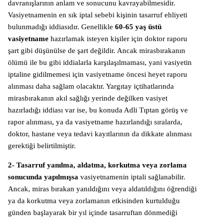
davranışlarının anlam ve sonucunu kavrayabilmesidir.
Vasiyetnamenin en sık iptal sebebi kişinin tasarruf ehliyeti
bulunmadığı iddiasıdır. Genellikle
60-65 yaş üstü
vasiyetname
hazırlamak isteyen kişiler için doktor raporu
şart gibi düşünülse de şart değildir. Ancak mirasbırakanın
ölümü ile bu gibi iddialarla karşılaşılmaması, yani vasiyetin
iptaline gidilmemesi için vasiyetname öncesi heyet raporu
alınması daha sağlam olacaktır. Yargıtay içtihatlarında
mirasbırakanın akıl sağlığı yerinde değilken vasiyet
hazırladığı iddiası var ise, bu konuda Adli Tıptan görüş ve
rapor alınması, ya da vasiyetname hazırlandığı sıralarda,
doktor, hastane veya tedavi kayıtlarının da dikkate alınması
gerektiği belirtilmiştir.
2- Tasarruf yanılma, aldatma, korkutma veya zorlama
sonucunda yapılmışsa
vasiyetnamenin iptali sağlanabilir.
Ancak, miras bırakan yanıldığını veya aldatıldığını öğrendiği
ya da korkutma veya zorlamanın etkisinden kurtulduğu
günden başlayarak bir yıl içinde tasarruftan dönmediği