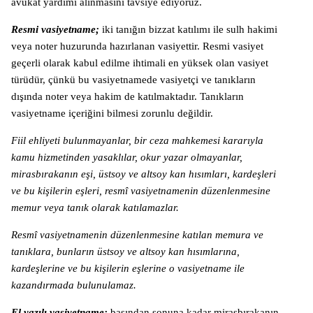
avukat yardımı alınmasını tavsiye ediyoruz.
Resmi vasiyetname;
iki tanığın bizzat katılımı ile sulh hakimi
veya noter huzurunda hazırlanan vasiyettir. Resmi vasiyet
geçerli olarak kabul edilme ihtimali en yüksek olan vasiyet
türüdür, çünkü bu vasiyetnamede vasiyetçi ve tanıkların
dışında noter veya hakim de katılmaktadır. Tanıkların
vasiyetname içeriğini bilmesi zorunlu değildir.
Fiil ehliyeti bulunmayanlar, bir ceza mahkemesi kararıyla
kamu hizmetinden yasaklılar, okur yazar olmayanlar,
mirasbırakanın eşi, üstsoy ve altsoy kan hısımları, kardeşleri
ve bu kişilerin eşleri, resmî vasiyetnamenin düzenlenmesine
memur veya tanık olarak katılamazlar.
Resmî vasiyetnamenin düzenlenmesine katılan memura ve
tanıklara, bunların üstsoy ve altsoy kan hısımlarına,
kardeşlerine ve bu kişilerin eşlerine o vasiyetname ile
kazandırmada bulunulamaz.
El yazılı vasiyetname;
başından sonuna kadar mirasbırakanın