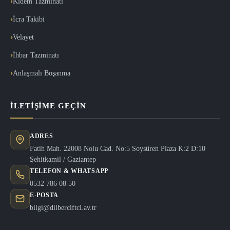
Kıdem Tazminatı
İcra Takibi
Velayet
İhbar Tazminatı
Anlaşmalı Boşanma
İLETIŞIME GEÇIN
ADRES
Fatih Mah. 22008 Nolu Cad. No:5 Soysüren Plaza K:2 D:10
Şehitkamil / Gaziantep
TELEFON & WHATSAPP
0532 786 08 50
E-POSTA
bilgi@dilberciftci.av.tr