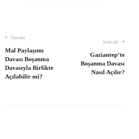
Mesaj
Önceki
Sonraki
navigasyon
Mal Paylaşımı
Gaziantep’te
Davası Boşanma
Boşanma Davası
Davasıyla Birlikte
Nasıl Açılır?
Açılabilir mi?