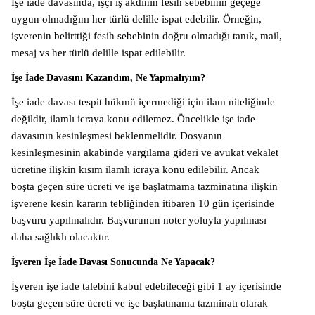
İşe iade davasında, işçi iş akdinin fesih sebebinin geçeğe
uygun olmadığını her türlü delille ispat edebilir. Örneğin,
işverenin belirttiği fesih sebebinin doğru olmadığı tanık, mail,
mesaj vs her türlü delille ispat edilebilir.
İşe İade Davasını Kazandım, Ne Yapmalıyım?
İşe iade davası tespit hükmü içermediği için ilam niteliğinde
değildir, ilamlı icraya konu edilemez. Öncelikle işe iade
davasının kesinleşmesi beklenmelidir. Dosyanın
kesinleşmesinin akabinde yargılama gideri ve avukat vekalet
ücretine ilişkin kısım ilamlı icraya konu edilebilir. Ancak
boşta geçen süre ücreti ve işe başlatmama tazminatına ilişkin
işverene kesin kararın tebliğinden itibaren 10 gün içerisinde
başvuru yapılmalıdır. Başvurunun noter yoluyla yapılması
daha sağlıklı olacaktır.
İşveren İşe İade Davası Sonucunda Ne Yapacak?
İşveren işe iade talebini kabul edebileceği gibi 1 ay içerisinde
boşta geçen süre ücreti ve işe başlatmama tazminatı olarak