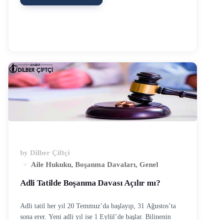
verilecektir. Kanunda kusur sayılan haller sıralanmamıştır,
ancak Yargıtay kararlarına göre toplum vicdanını rahatsız
eden birçok davranış kusur olarak değerlendirilmiştir.
Aşağıda öne çıkan kusurlu davranışlara değinilecek olup,
her olay kendi içinde incelenmelidir. Boşanma Davalarında
Kusurlu Davranışlar Sadakat yükümlülüğünün ihlali,
aldatma, zina, Eşe veya aile fertlerine hakaret etmek, hor
görmek, aşağılamak, Eşe karşı ya da diğer aile bireylerine
karşı fiziksel, psikolojik veya cinsel şiddet, Eşe karşı ilgisiz
davranmak, …
by
Dilber Çiftçi
Aile Hukuku
,
Boşanma Davaları
,
Genel
Adli Tatilde Boşanma Davası Açılır mı?
Adli tatil her yıl 20 Temmuz’da başlayıp, 31 Ağustos’ta
sona erer. Yeni adli yıl ise 1 Eylül’de başlar. Bilinenin