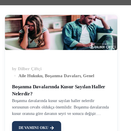
by
Dilber Çiftçi
Aile Hukuku
,
Boşanma Davaları
,
Genel
Boşanma Davalarında Kusur Sayılan Haller
Nelerdir?
Boşanma davalarında kusur sayılan haller nelerdir
sorusunun cevabı oldukça önemlidir. Boşanma davalarında
kusur oranına göre davanın seyri ve sonucu değişir.
Örneğin, nafaka, maddi manevi tazminat gibi haklar
kusurun kimde olduğuna ve ağırlığına göre karar
DEVAMINI OKU