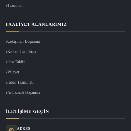
Tazminat
FAALIYET ALANLARIMIZ
Çekişmeli Boşanma
Kıdem Tazminatı
İcra Takibi
Velayet
İhbar Tazminatı
Anlaşmalı Boşanma
İLETIŞIME GEÇIN
ADRES