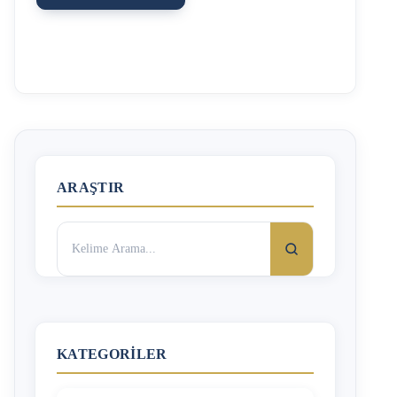
yardımın en sık görüldüğü konuların başında boşanma
davaları gelir. Adli yardım ikiye ayrılabilir: -İlk olarak
maddi durumu elverişsiz olan ve avukat yardımı alabilecek
maddi güce sahip olmayan kişiler bulundukları ilin barosu
(Gaziantep Barosu gibi) çatısı altında bulunan Adli Yardım
Merkezi’nden avukat talep edebilir. Merkez, kişinin hangi
dava için adli yardıma ihtiyaç duyduğunu ve kişinin
üzerine kayıtlı menkul ve gayrimenkul olup …
ARAŞTIR
Arama:
KATEGORILER