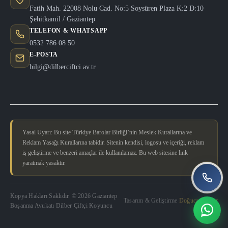
Fatih Mah. 22008 Nolu Cad. No:5 Soysüren Plaza K:2 D:10
Şehitkamil / Gaziantep
TELEFON & WHATSAPP
0532 786 08 50
E-POSTA
bilgi@dilberciftci.av.tr
Yasal Uyarı: Bu site Türkiye Barolar Birliği’nin Meslek Kurallarına ve
Reklam Yasağı Kurallarına tabidir. Sitenin kendisi, logosu ve içeriği, reklam
iş geliştirme ve benzeri amaçlar ile kullanılamaz. Bu web sitesine link
yaratmak yasaktır.
Kopya Hakları Saklıdır. © 2026 Gaziantep
Tasarım & Geliştirme
Doğucan Güler
Boşanma Avukatı Dilber Çiftçi Koyuncu