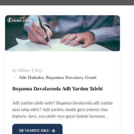
by
Dilber Çiftçi
Aile Hukuku
,
Boşanma Davaları
,
Genel
Boşanma Davalarında Adli Yardım Talebi
Adli yardım talebi nedir? Boşanma davalarında adli yardım
nasıl talep edilir? Adli yardım; maddi gücü yetersiz olan
kişilerin, dava, icra takibi veya geçici hukuki korunma
aşamasında, dava harç ve masrafların veya avukat vekalet
ücretinin geçici olarak Devlet tarafından ödenmesidir. Adli
DEVAMINI OKU