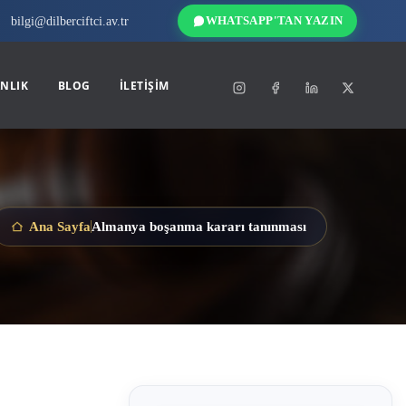
bilgi@dilberciftci.av.tr
WHATSAPP'TAN YAZIN
NLIK
BLOG
İLETIŞIM
Almanya boşanma kararı tanınması
Ana Sayfa