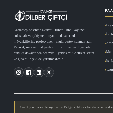
FAA
Boşa
Gaziantep boşanma avukatı Dilber Çiftçi Koyuncu,
İş H
anlaşmalı ve çekişmeli boşanma davalarında
müvekkillerine profesyonel hukuki destek sunmaktadır.
Arab
Velayet, nafaka, mal paylaşımı, tazminat ve diğer aile
Mal 
hukuku davalarında deneyimli yaklaşımı ile süreci şeffaf
ve güvenilir şekilde yürütmektedir.
İşe 
Tazm
Yasal Uyarı: Bu site Türkiye Barolar Birliği’nin Meslek Kurallarına ve Reklam Y