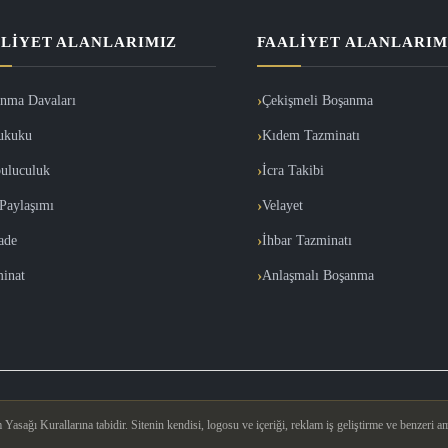
LIYET ALANLARIMIZ
FAALIYET ALANLARIM
nma Davaları
Çekişmeli Boşanma
ukuku
Kıdem Tazminatı
uluculuk
İcra Takibi
Paylaşımı
Velayet
İade
İhbar Tazminatı
inat
Anlaşmalı Boşanma
asağı Kurallarına tabidir. Sitenin kendisi, logosu ve içeriği, reklam iş geliştirme ve benzeri am