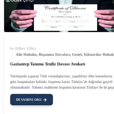
by
Dilber Çiftçi
Aile Hukuku
,
Boşanma Davaları
,
Genel
,
Yabancılar Hukuk
Gaziantep Tanıma Tenfiz Davası Avukatı
Yurtdışında yaşayan Türk vatandaşlarının, yaşadıkları ülke kanunlarına
göre boşanmaları halinde, boşanma kararı Türkiye’de doğrudan geçerli
olmamaktadır. Yabancı mahkeme boşanma kararının Türkiye’de de geçe
olabilmesi için ya tanıma tenfiz davası açılmalı ya da taraflar nüfus
müdürlüğüne birlikte başvuru yapmalıdır. Gaziantep tanıma tenfiz davas
DEVAMINI OKU
avukatı olarak, boşanmanın Türkiye’de geçerli olabilmesi için,
müvekkillerimizin menfaatleri doğrultusunda gerekli tüm işlemler