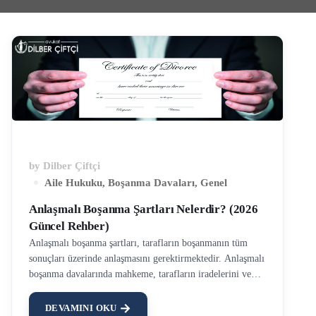
by
Dilber Çiftçi
Aile Hukuku
,
Boşanma Davaları
,
Genel
Anlaşmalı Boşanma Şartları Nelerdir? (2026
Güncel Rehber)
Anlaşmalı boşanma şartları, tarafların boşanmanın tüm
sonuçları üzerinde anlaşmasını gerektirmektedir. Anlaşmalı
boşanma davalarında mahkeme, tarafların iradelerini ve
hazırlanan protokolü değerlendirerek karar vermektedir.
Boşanma davaları çekişmeli boşanma davası ve anlaşmalı
DEVAMINI OKU