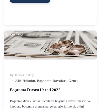
boşanma davası olarak açılabilir. Çekişmeli boşanma
davaları tarafların boşanma veya boşanmanın ferisi
niteliğinde bulunan konularda anlaşamaması üzerine açılan,
uzun süren davalardandır. Ancak anlaşmalı boşanma davası
çok kısa sürede sonuçlanır, böylelikle taraflar da bu zor
dönemi daha çabuk atlatmış olurlar. Anlaşmalı boşanma
davaları hakkında doğru bilinenler ve yanlış bilinenler
vardır. Bu yazımızda anlaşmalı boşanma davası ile ilgili
merak edilen konulara yer verilmiştir. Anlaşmalı boşanma
davalarında da mutlaka uzman boşanma avukatından
hukuki yardım …
by
Dilber Çiftçi
Aile Hukuku
,
Boşanma Davaları
,
Genel
Boşanma Davası Ücreti 2022
Boşanma davası avukat ücreti ve boşanma davası masraf ve
harçları, boşanma aşamasına gelen eşlerin merak ettiği