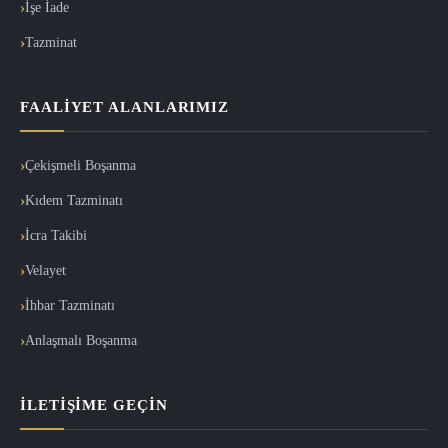
İşe İade
Tazminat
FAALIYET ALANLARIMIZ
Çekişmeli Boşanma
Kıdem Tazminatı
İcra Takibi
Velayet
İhbar Tazminatı
Anlaşmalı Boşanma
İLETIŞIME GEÇIN