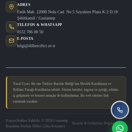
ADRES
Fatih Mah. 22008 Nolu Cad. No:5 Soysüren Plaza K:2 D:10
Şehitkamil / Gaziantep
TELEFON & WHATSAPP
0532 786 08 50
E-POSTA
bilgi@dilberciftci.av.tr
Yasal Uyarı: Bu site Türkiye Barolar Birliği’nin Meslek Kurallarına ve
Reklam Yasağı Kurallarına tabidir. Sitenin kendisi, logosu ve içeriği, reklam
iş geliştirme ve benzeri amaçlar ile kullanılamaz. Bu web sitesine link
yaratmak yasaktır.
Kopya Hakları Saklıdır. © 2026 Gaziantep
Tasarım & Geliştirme
Doğucan Güler
Boşanma Avukatı Dilber Çiftçi Koyuncu