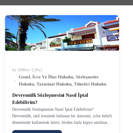
by
Dilber Çiftçi
Genel
,
İcra Ve İflas Hukuku
,
Sözleşmeler
Hukuku
,
Tazminat Hukuku
,
Tüketici Hukuku
Devremülk Sözleşmesini Nasıl İptal
Edebilirim?
Devremülk Sözleşmesini Nasıl İptal Edebilirim?
Devremülk, tatil tesisinde bulunan bir dairenin, yılın belirli
döneminde kullanmak üzere, birden fazla kişiye satılması
sonucu ortaya çıkan kullanım hakkıdır. Günümüzde