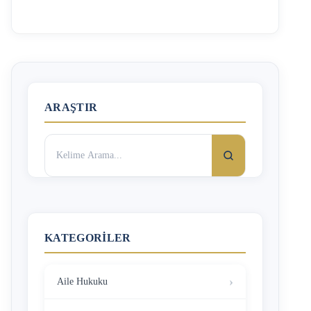
saatleri içerisinde çalışması anlamına gelir. İş Kanunu’na
göre, çalışma hayatında “gece” en geç saat 20.00’de
başlayarak en erken saat 06.00’ya kadar geçen dönemdir.
Çalışma süresinin yarısından çoğu gece dönemine rastlayan
bir postanın çalışması, gece çalışması sayılır. Gece
çalışması sadece vardiya sistemine göre çalışan işyerlerinde
yapılabilir, vardiya …
ARAŞTIR
Arama:
KATEGORILER
Aile Hukuku