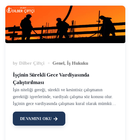
by
Dilber Çiftçi
Genel
,
İş Hukuku
İşçinin Sürekli Gece Vardiyasında
Çalıştırılması
İşin niteliği gereği, sürekli ve kesintisiz çalışmanın
gerektiği işyerlerinde, vardiyalı çalışma söz konusu olur.
İşçinin gece vardiyasında çalışması kural olarak mümkün
olup, bazı istisnai hallerde ise yasaktır. Bu yazımızda önce
gece çalışmasından bahsedilecek, ardından işçiye sürekli
DEVAMINI OKU
gece çalışması yaptırılmasının işçi açısından sonuçlarına
değinilecektir. Gece Çalışması Nedir? Gece çalışması,
vardiyalı çalışmanın yapıldığı işyerlerinde, işçinin gece