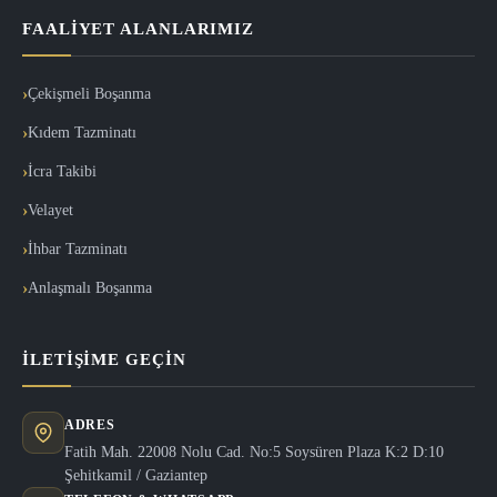
FAALIYET ALANLARIMIZ
Çekişmeli Boşanma
Kıdem Tazminatı
İcra Takibi
Velayet
İhbar Tazminatı
Anlaşmalı Boşanma
İLETIŞIME GEÇIN
ADRES
Fatih Mah. 22008 Nolu Cad. No:5 Soysüren Plaza K:2 D:10
Şehitkamil / Gaziantep