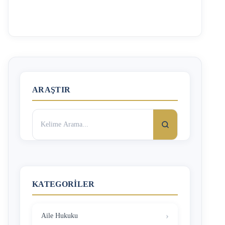
sözleşmesi, işveren tarafından haksız sebeple feshedildiği
ve şartları oluştuğu takdirde, işçi kıdem tazminatı ve diğer
kalemler için başvuru yapabileceği gibi aşağıda
belirteceğimiz şartların gerçekleşmesi halinde işe iade
davası da açabilir. İşe iade davalarında arabuluculuk süreci
yazımızı da okuyabilirsiniz. İşe iade davası 4857 Sayılı İş
Kanunu’nun 20. Maddesinde düzenlenmiştir. Buna …
ARAŞTIR
Arama:
KATEGORILER
Aile Hukuku