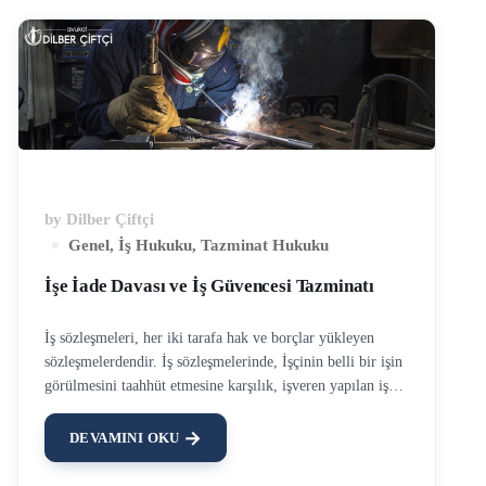
by
Dilber Çiftçi
Genel
,
İş Hukuku
,
Tazminat Hukuku
İşe İade Davası ve İş Güvencesi Tazminatı
İş sözleşmeleri, her iki tarafa hak ve borçlar yükleyen
sözleşmelerdendir. İş sözleşmelerinde, İşçinin belli bir işin
görülmesini taahhüt etmesine karşılık, işveren yapılan iş
neticesine belirlenmiş bir miktar ücret ödemeyi
üstlenmektedir. Ancak bu sözleşmeler sonsuza kadar
DEVAMINI OKU
sürmeyip, hayatın olağan akışına göre, iş ilişkisi haklı ya
da haksız sebeplerle sona erebilmektedir. İşçinin iş