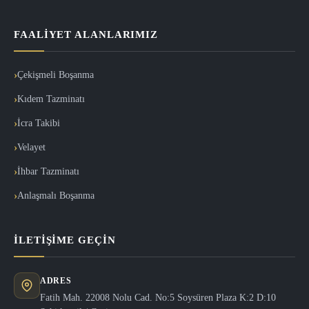
FAALIYET ALANLARIMIZ
Çekişmeli Boşanma
Kıdem Tazminatı
İcra Takibi
Velayet
İhbar Tazminatı
Anlaşmalı Boşanma
İLETIŞIME GEÇIN
ADRES
Fatih Mah. 22008 Nolu Cad. No:5 Soysüren Plaza K:2 D:10