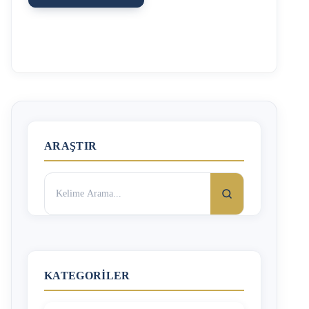
tarihinden itibaren 1 ay içinde işe iade talebiyle, İş
Mahkemeleri Kanunu hükümleri uyarınca arabulucuya
başvurmak zorundadır”. İşe iade davası açabilmek için
işçinin haksız olarak işten çıkarılması gerekmekte ise de
aşağıda belirtilen şartların varlığı da aranmaktadır. İşe iade
hakkında detaylı bilgi için İşe İade Davası ve İş Güvencesi
Tazminatı başlıklı yazımızı da okuyabilirsiniz. İşe İade
Davası Şartları Nelerdir? -İşyerinde 30 veya daha fazla işçi
…
ARAŞTIR
Arama:
KATEGORILER