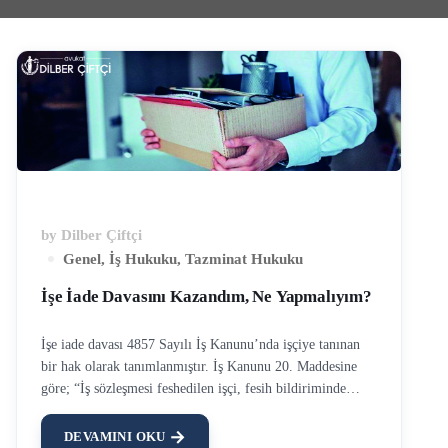
by
Dilber Çiftçi
Genel
,
İş Hukuku
,
Tazminat Hukuku
İşe İade Davasını Kazandım, Ne Yapmalıyım?
İşe iade davası 4857 Sayılı İş Kanunu’nda işçiye tanınan
bir hak olarak tanımlanmıştır. İş Kanunu 20. Maddesine
göre; “İş sözleşmesi feshedilen işçi, fesih bildiriminde
sebep gösterilmediği veya gösterilen sebebin geçerli bir
sebep olmadığı iddiası ile fesih bildiriminin tebliği
DEVAMINI OKU