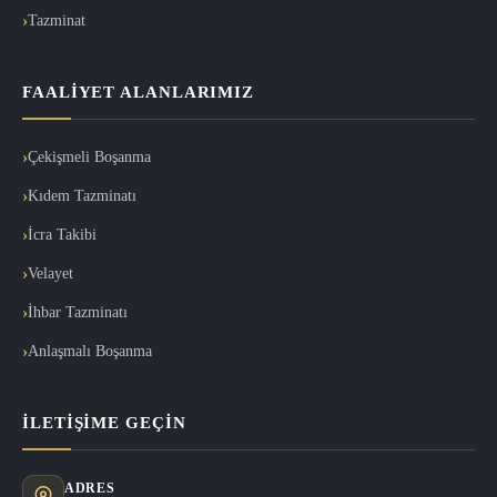
Tazminat
FAALIYET ALANLARIMIZ
Çekişmeli Boşanma
Kıdem Tazminatı
İcra Takibi
Velayet
İhbar Tazminatı
Anlaşmalı Boşanma
İLETIŞIME GEÇIN
ADRES