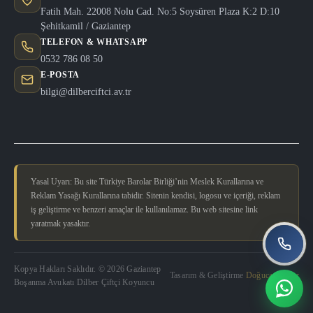
Fatih Mah. 22008 Nolu Cad. No:5 Soysüren Plaza K:2 D:10
Şehitkamil / Gaziantep
TELEFON & WHATSAPP
0532 786 08 50
E-POSTA
bilgi@dilberciftci.av.tr
Yasal Uyarı: Bu site Türkiye Barolar Birliği’nin Meslek Kurallarına ve
Reklam Yasağı Kurallarına tabidir. Sitenin kendisi, logosu ve içeriği, reklam
iş geliştirme ve benzeri amaçlar ile kullanılamaz. Bu web sitesine link
yaratmak yasaktır.
Kopya Hakları Saklıdır. © 2026 Gaziantep
Tasarım & Geliştirme
Doğucan Güler
Boşanma Avukatı Dilber Çiftçi Koyuncu