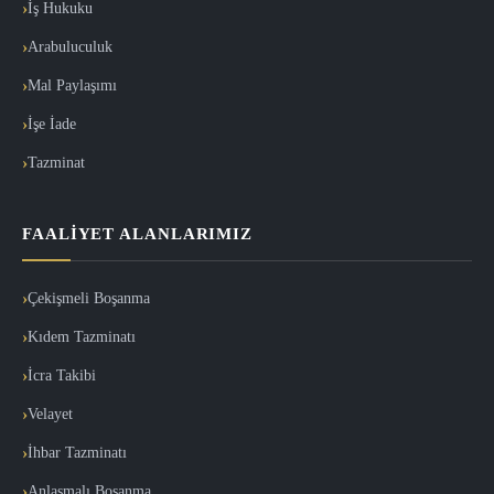
İş Hukuku
Arabuluculuk
Mal Paylaşımı
İşe İade
Tazminat
FAALIYET ALANLARIMIZ
Çekişmeli Boşanma
Kıdem Tazminatı
İcra Takibi
Velayet
İhbar Tazminatı
Anlaşmalı Boşanma