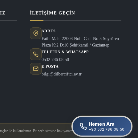
IZ
İLETIŞIME GEÇIN
ADRES
Fatih Mah. 22008 Nolu Cad. No:5 Soysüren
Plaza K:2 D:10 Şehitkamil / Gaziantep
TELEFON & WHATSAPP
0532 786 08 50
E-POSTA
bilgi@dilberciftci.av.tr
Hemen Ara
+90 532 786 08 50
açlar ile kullanılamaz. Bu web sitesine link yaratmak yasaktır.