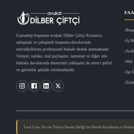
FAA
Boşa
Gaziantep boşanma avukatı Dilber Çiftçi Koyuncu,
İş H
anlaşmalı ve çekişmeli boşanma davalarında
müvekkillerine profesyonel hukuki destek sunmaktadır.
Arab
Velayet, nafaka, mal paylaşımı, tazminat ve diğer aile
Mal 
hukuku davalarında deneyimli yaklaşımı ile süreci şeffaf
ve güvenilir şekilde yürütmektedir.
İşe 
Tazm
Yasal Uyarı: Bu site Türkiye Barolar Birliği’nin Meslek Kurallarına ve Reklam Y