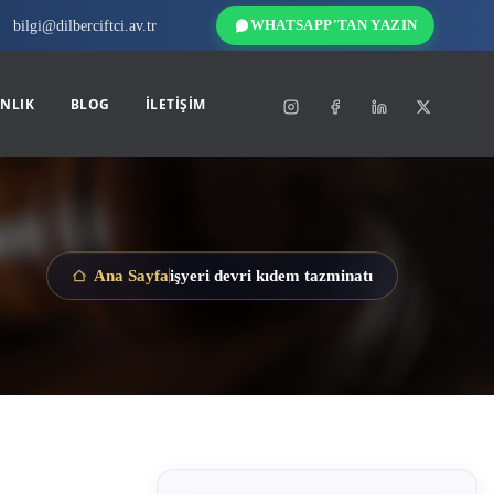
bilgi@dilberciftci.av.tr
WHATSAPP'TAN YAZIN
NLIK
BLOG
İLETIŞIM
işyeri devri kıdem tazminatı
Ana Sayfa