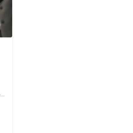
eya
ı
şçi