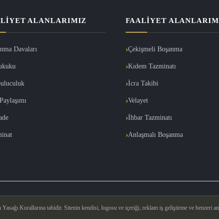
LIYET ALANLARIMIZ
FAALIYET ALANLARIM
nma Davaları
Çekişmeli Boşanma
ukuku
Kıdem Tazminatı
uluculuk
İcra Takibi
Paylaşımı
Velayet
İade
İhbar Tazminatı
inat
Anlaşmalı Boşanma
asağı Kurallarına tabidir. Sitenin kendisi, logosu ve içeriği, reklam iş geliştirme ve benzeri am