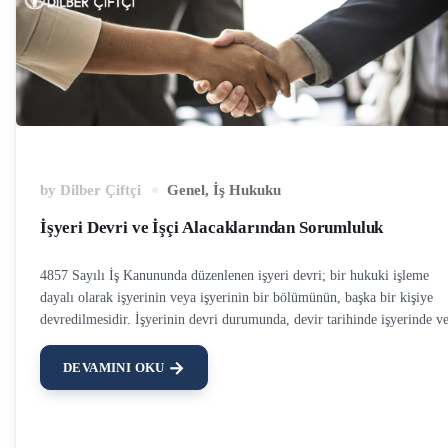
by
Dilber Çiftçi
Genel
,
İş Hukuku
İşyeri Devri ve İşçi Alacaklarından Sorumluluk
4857 Sayılı İş Kanununda düzenlenen işyeri devri; bir hukuki işleme
dayalı olarak işyerinin veya işyerinin bir bölümünün, başka bir kişiye
devredilmesidir. İşyerinin devri durumunda, devir tarihinde işyerinde v
işyerinin bir bölümünde mevcut olan iş sözleşmeleri tüm hak ve borçlar
ile işyerini devralana geçmektedir. Eski İşverenin İşçilik Alacaklarından
DEVAMINI OKU
Sorumluluğu Genel anlamda işyerini devreden işverenin sorumluluğu, i
alacağına sebep olan alacağın doğduğu tarih dikkate alınarak belirlenir.
Örneğin söz konusu alacak devir tarihinden sonra doğmuş ise eski