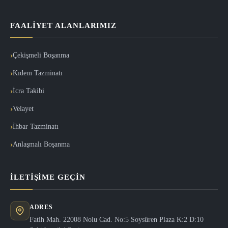
FAALIYET ALANLARIMIZ
Çekişmeli Boşanma
Kıdem Tazminatı
İcra Takibi
Velayet
İhbar Tazminatı
Anlaşmalı Boşanma
İLETIŞIME GEÇIN
ADRES
Fatih Mah. 22008 Nolu Cad. No:5 Soysüren Plaza K:2 D:10