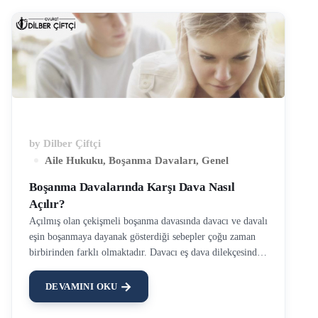
by
Dilber Çiftçi
Aile Hukuku
,
Boşanma Davaları
,
Genel
Boşanma Davalarında Karşı Dava Nasıl
Açılır?
Açılmış olan çekişmeli boşanma davasında davacı ve davalı
eşin boşanmaya dayanak gösterdiği sebepler çoğu zaman
birbirinden farklı olmaktadır. Davacı eş dava dilekçesinde
boşanmak istemesinin sebebini, davalı aleyhine olacak
şekilde belirttiği takdirde davalı eşin de dava dilekçesinde
DEVAMINI OKU
belirtilen sebeplerin geçerliliği bulunmadığını, kendisinin
daha geçerli farklı sebepleri bulunduğunu öne süreceği yol