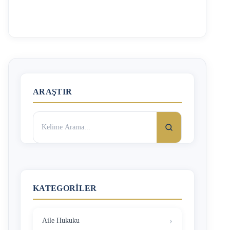
karşı dava açmaktır. Davalı, sadece cevap dilekçesi verdiği
takdirde dava dilekçesi ile sınırlı olarak kendisini
savunacaktır. Ancak davalı eş, cevap dilekçesi ile karşı
dava açtığı takdirde yeni iddialar da gündeme
getirebilecektir. Karşı dava 6100 Sayılı Hukuk
Muhakemeleri Kanunu’nun 132. Vd. Maddelerinde
düzenlenmiştir. Kanun karşı dava açmak için şartlar
belirlemiştir. Karşı Dava …
ARAŞTIR
Arama:
KATEGORILER
Aile Hukuku