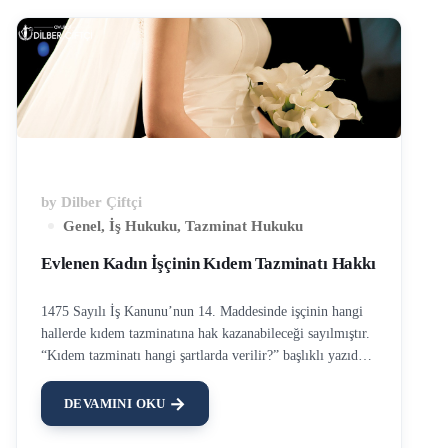
by
Dilber Çiftçi
Genel
,
İş Hukuku
,
Tazminat Hukuku
Evlenen Kadın İşçinin Kıdem Tazminatı Hakkı
1475 Sayılı İş Kanunu’nun 14. Maddesinde işçinin hangi
hallerde kıdem tazminatına hak kazanabileceği sayılmıştır.
“Kıdem tazminatı hangi şartlarda verilir?” başlıklı yazıda
bu konuya ayrıntılı olarak değinilmiş olup bu yazıda
evlilik sebebiyle işten ayrılan kadın işçinin hak ve
DEVAMINI OKU
yükümlülüğünden bahsedilecektir. Uygulamada “evlilik
tazminatı” olarak adlandırılan bu düzenlemeden