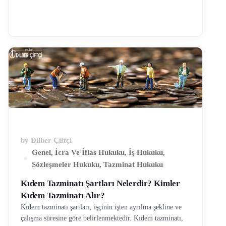
faydalanabilmek için kanunda belirtilen şartların
gerçekleşmesi gerekiyor. Bu şartlar; 1- Kadın işçinin,
işyerindeki kıdemi en az 1 yıl olmalıdır. 1 yıldan daha az
kıdemi bulunan kadın işçi bu haktan faydalanamaz. 2- Bu
hak evlilikten itibaren 1 yıl içerisinde kullanılmalıdır.
Burada evlilik tarihi olarak kastedilen resmi nikah tarihidir.
İmam nikahı ya da düğün tarihi değil …
by
Dilber Çiftçi
Genel
,
İcra Ve İflas Hukuku
,
İş Hukuku
,
Sözleşmeler Hukuku
,
Tazminat Hukuku
Kıdem Tazminatı Şartları Nelerdir? Kimler
Kıdem Tazminatı Alır?
Kıdem tazminatı şartları, işçinin işten ayrılma şekline ve
çalışma süresine göre belirlenmektedir. Kıdem tazminatı,