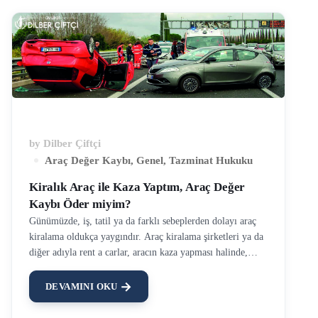
by
Dilber Çiftçi
Araç Değer Kaybı
,
Genel
,
Tazminat Hukuku
Kiralık Araç ile Kaza Yaptım, Araç Değer
Kaybı Öder miyim?
Günümüzde, iş, tatil ya da farklı sebeplerden dolayı araç
kiralama oldukça yaygındır. Araç kiralama şirketleri ya da
diğer adıyla rent a carlar, aracın kaza yapması halinde,
aracı kiralayan sürücüye karşı araç değer kaybı talebinde
bulunmaktadır. Peki bu talep ne kadar haklı? Bu sorunun
DEVAMINI OKU
cevabı araç kiralama sözleşmesinin içeriği, aracın kaskolu
olup olmaması, kusur oranı, sürücünün alkollü olup