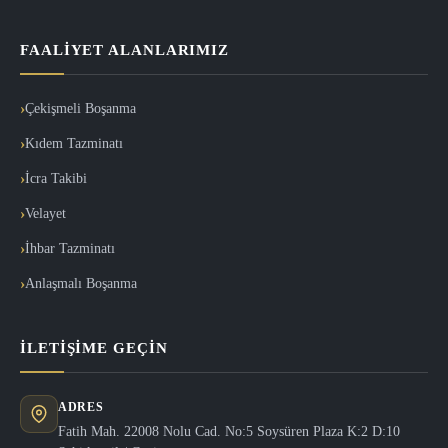
FAALIYET ALANLARIMIZ
Çekişmeli Boşanma
Kıdem Tazminatı
İcra Takibi
Velayet
İhbar Tazminatı
Anlaşmalı Boşanma
İLETIŞIME GEÇIN
ADRES
Fatih Mah. 22008 Nolu Cad. No:5 Soysüren Plaza K:2 D:10