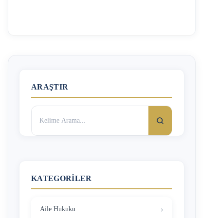
olmaması gibi durumlara göre değişecektir. Araç değer
kaybı hakkında daha detaylı bilgilendirme için “Araç
Değer Kaybı Başvurusu Nasıl Yapılır?” başlıklı yazımızı
okuyabilirsiniz. Kiralık Araç ile Kaza Yapılırsa Ne Olur?
Kiralık araç kullanırken kaza yapmanız halinde öncelikle
diğer araç sürücüsü ile kazanın meydana gelme …
ARAŞTIR
Arama:
KATEGORILER
Aile Hukuku