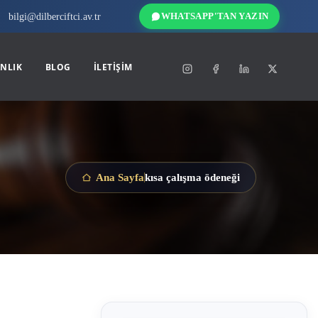
bilgi@dilberciftci.av.tr
WHATSAPP'TAN YAZIN
NLIK
BLOG
İLETIŞIM
kısa çalışma ödeneği
Ana Sayfa