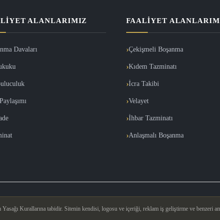
LIYET ALANLARIMIZ
FAALIYET ALANLARIM
nma Davaları
Çekişmeli Boşanma
ukuku
Kıdem Tazminatı
uluculuk
İcra Takibi
Paylaşımı
Velayet
İade
İhbar Tazminatı
inat
Anlaşmalı Boşanma
asağı Kurallarına tabidir. Sitenin kendisi, logosu ve içeriği, reklam iş geliştirme ve benzeri am