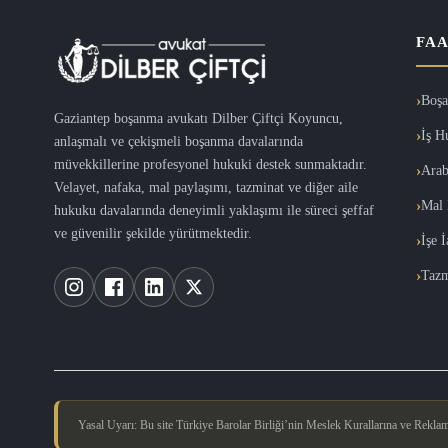
FAA
Boşa
Gaziantep boşanma avukatı Dilber Çiftçi Koyuncu,
İş H
anlaşmalı ve çekişmeli boşanma davalarında
müvekkillerine profesyonel hukuki destek sunmaktadır.
Arab
Velayet, nafaka, mal paylaşımı, tazminat ve diğer aile
Mal 
hukuku davalarında deneyimli yaklaşımı ile süreci şeffaf
ve güvenilir şekilde yürütmektedir.
İşe 
Tazm
Yasal Uyarı: Bu site Türkiye Barolar Birliği’nin Meslek Kurallarına ve Reklam Y