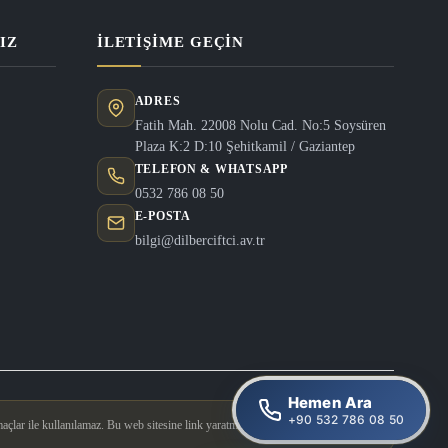
IZ
İLETIŞIME GEÇIN
ADRES
Fatih Mah. 22008 Nolu Cad. No:5 Soysüren
Plaza K:2 D:10 Şehitkamil / Gaziantep
TELEFON & WHATSAPP
0532 786 08 50
E-POSTA
bilgi@dilberciftci.av.tr
Hemen Ara
+90 532 786 08 50
açlar ile kullanılamaz. Bu web sitesine link yaratmak yasaktır.