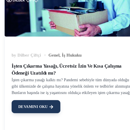
by
Dilber Çiftçi
Genel
,
İş Hukuku
İşten Çıkarma Yasağı, Ücretsiz İzin Ve Kısa Çalışma
Ödeneği Uzatıldı mı?
İşten çıkarma yasağı kalktı mı? Pandemi sebebiyle tüm dünyada olduğu
gibi ülkemizde de çalışma hayatına yönelik önlem ve tedbirler alınmıştır
Bunların başında ise iş yaşantısını oldukça etkileyen işten çıkarma yasağ
ücretsiz izin ve kısa çalışma ödeneği gelmektedir. İşten Çıkarma Yasağı
Uzatıldı mı? İşten çıkarma yasağı uzun bir süredir devam etmekte olup 
DEVAMINI OKU
son 17 Mayıs 2021 tarihinde uzatılarak 30 Haziran 2021 tarihine kadar
devam etmesine karar verilmişti. Ancak yeni bir uzatma kararı olmadığı
için, 1 Temmuz 2021 itibariyle işten çıkarma yasağı da sona erdi. İşten