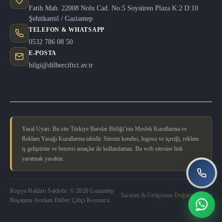
Fatih Mah. 22008 Nolu Cad. No:5 Soysüren Plaza K:2 D:10
Şehitkamil / Gaziantep
TELEFON & WHATSAPP
0532 786 08 50
E-POSTA
bilgi@dilberciftci.av.tr
Yasal Uyarı: Bu site Türkiye Barolar Birliği’nin Meslek Kurallarına ve
Reklam Yasağı Kurallarına tabidir. Sitenin kendisi, logosu ve içeriği, reklam
iş geliştirme ve benzeri amaçlar ile kullanılamaz. Bu web sitesine link
yaratmak yasaktır.
Kopya Hakları Saklıdır. © 2026 Gaziantep
Tasarım & Geliştirme
Doğucan Güler
Boşanma Avukatı Dilber Çiftçi Koyuncu