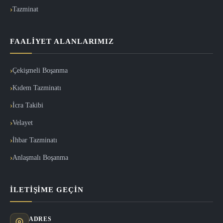
Tazminat
FAALIYET ALANLARIMIZ
Çekişmeli Boşanma
Kıdem Tazminatı
İcra Takibi
Velayet
İhbar Tazminatı
Anlaşmalı Boşanma
İLETIŞIME GEÇIN
ADRES