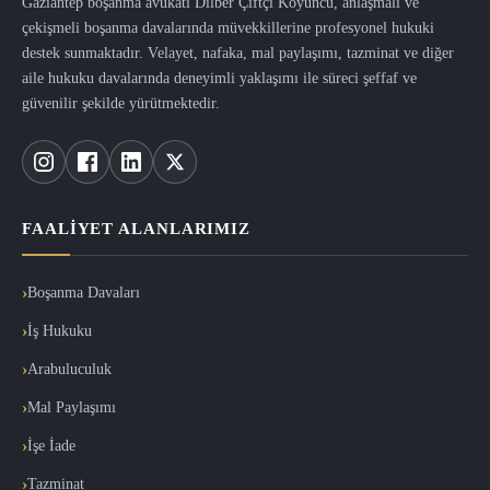
Gaziantep boşanma avukatı Dilber Çiftçi Koyuncu, anlaşmalı ve
çekişmeli boşanma davalarında müvekkillerine profesyonel hukuki
destek sunmaktadır. Velayet, nafaka, mal paylaşımı, tazminat ve diğer
aile hukuku davalarında deneyimli yaklaşımı ile süreci şeffaf ve
güvenilir şekilde yürütmektedir.
FAALIYET ALANLARIMIZ
Boşanma Davaları
İş Hukuku
Arabuluculuk
Mal Paylaşımı
İşe İade
Tazminat