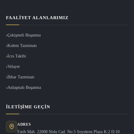
FAALIYET ALANLARIMIZ
Çekişmeli Boşanma
Kıdem Tazminatı
İcra Takibi
Velayet
İhbar Tazminatı
Anlaşmalı Boşanma
İLETIŞIME GEÇIN
ADRES
Fatih Mah. 22008 Nolu Cad. No:5 Soysüren Plaza K:2 D:10