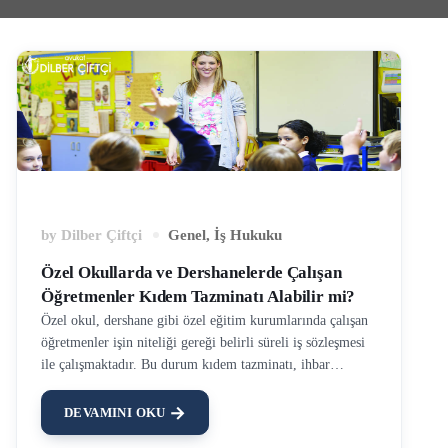
by
Dilber Çiftçi
Genel
,
İş Hukuku
Özel Okullarda ve Dershanelerde Çalışan
Öğretmenler Kıdem Tazminatı Alabilir mi?
Özel okul, dershane gibi özel eğitim kurumlarında çalışan
öğretmenler işin niteliği gereği belirli süreli iş sözleşmesi
ile çalışmaktadır. Bu durum kıdem tazminatı, ihbar
tazminatı ve diğer işçilik alacakları konusunda belirsiz
süreli iş sözleşmelerine kıyasla bazı farklılıklar
DEVAMINI OKU
yaratmaktadır. Özel okul öğretmenlerinin özlük hakları,