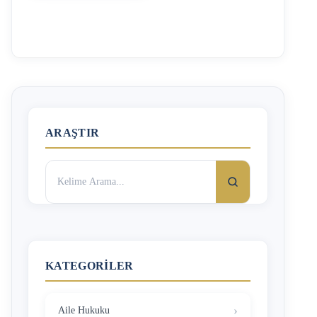
5580 sayılı Özel Öğretim Kanununun ‘Özlük Hakları ve
Sorumluluklar’ başlıklı 9. Maddesinde düzenlenmiştir.
Buna göre; özel okul öğretmenlerinin iş sözleşmeleri en az
1 yıl olarak düzenlenmelidir. Maddenin devamında bu
sürenin tek istinası olarak, “mazeretleri nedeniyle
kurumdan ayrılan öğretmen ve öğreticilerin yerine alınacak
olanlar ile devredilen kurumların yönetici, öğretmen ve
öğreticileri ile bir yıldan daha az bir süre için …
ARAŞTIR
Arama:
KATEGORILER
Aile Hukuku