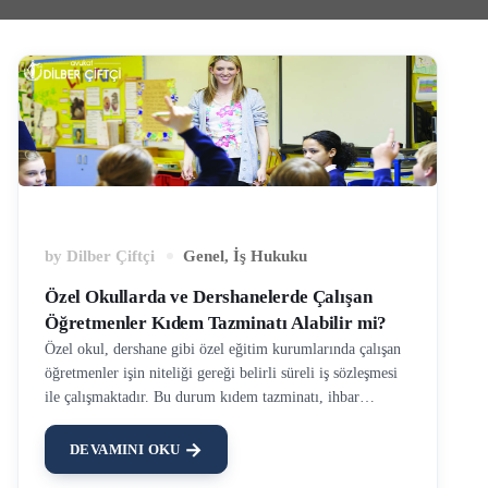
by
Dilber Çiftçi
Genel
,
İş Hukuku
Özel Okullarda ve Dershanelerde Çalışan
Öğretmenler Kıdem Tazminatı Alabilir mi?
Özel okul, dershane gibi özel eğitim kurumlarında çalışan
öğretmenler işin niteliği gereği belirli süreli iş sözleşmesi
ile çalışmaktadır. Bu durum kıdem tazminatı, ihbar
tazminatı ve diğer işçilik alacakları konusunda belirsiz
süreli iş sözleşmelerine kıyasla bazı farklılıklar
DEVAMINI OKU
yaratmaktadır. Özel okul öğretmenlerinin özlük hakları,