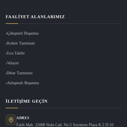
FAALIYET ALANLARIMIZ
Çekişmeli Boşanma
Kıdem Tazminatı
İcra Takibi
Velayet
İhbar Tazminatı
Anlaşmalı Boşanma
İLETIŞIME GEÇIN
ADRES
Fatih Mah. 22008 Nolu Cad. No:5 Soysüren Plaza K:2 D:10