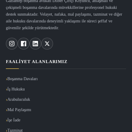
Gaziantep boşanma avukatı Dilber Çiftçi Koyuncu, anlaşmalı ve
çekişmeli boşanma davalarında müvekkillerine profesyonel hukuki
destek sunmaktadır. Velayet, nafaka, mal paylaşımı, tazminat ve diğer
aile hukuku davalarında deneyimli yaklaşımı ile süreci şeffaf ve
güvenilir şekilde yürütmektedir.
FAALIYET ALANLARIMIZ
Boşanma Davaları
İş Hukuku
Arabuluculuk
Mal Paylaşımı
İşe İade
Tazminat