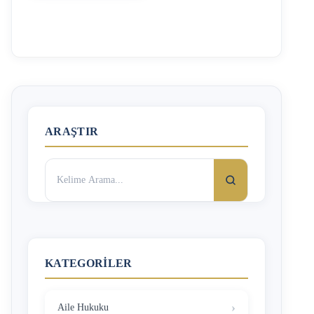
5580 sayılı Özel Öğretim Kanununun ‘Özlük Hakları ve
Sorumluluklar’ başlıklı 9. Maddesinde düzenlenmiştir.
Buna göre; özel okul öğretmenlerinin iş sözleşmeleri en az
1 yıl olarak düzenlenmelidir. Maddenin devamında bu
sürenin tek istinası olarak, “mazeretleri nedeniyle
kurumdan ayrılan öğretmen ve öğreticilerin yerine alınacak
olanlar ile devredilen kurumların yönetici, öğretmen ve
öğreticileri ile bir yıldan daha az bir süre için …
ARAŞTIR
Arama:
KATEGORILER
Aile Hukuku