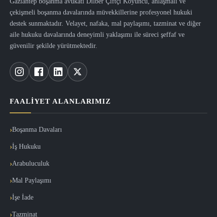
Gaziantep boşanma avukatı Dilber Çiftçi Koyuncu, anlaşmalı ve
çekişmeli boşanma davalarında müvekkillerine profesyonel hukuki
destek sunmaktadır. Velayet, nafaka, mal paylaşımı, tazminat ve diğer
aile hukuku davalarında deneyimli yaklaşımı ile süreci şeffaf ve
güvenilir şekilde yürütmektedir.
FAALIYET ALANLARIMIZ
Boşanma Davaları
İş Hukuku
Arabuluculuk
Mal Paylaşımı
İşe İade
Tazminat