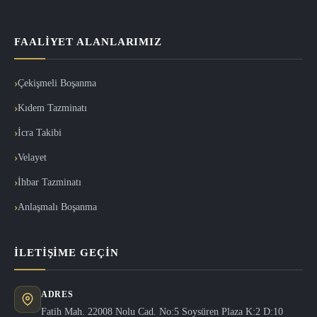
FAALIYET ALANLARIMIZ
Çekişmeli Boşanma
Kıdem Tazminatı
İcra Takibi
Velayet
İhbar Tazminatı
Anlaşmalı Boşanma
İLETIŞIME GEÇIN
ADRES
Fatih Mah. 22008 Nolu Cad. No:5 Soysüren Plaza K:2 D:10