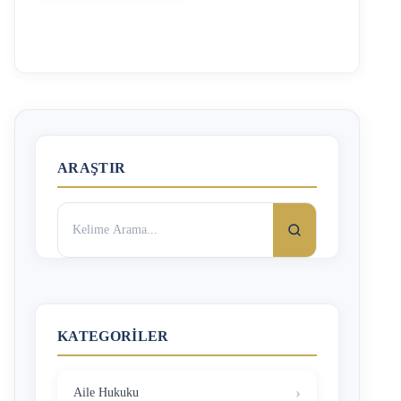
5580 sayılı Özel Öğretim Kanununun ‘Özlük Hakları ve
Sorumluluklar’ başlıklı 9. Maddesinde düzenlenmiştir.
Buna göre; özel okul öğretmenlerinin iş sözleşmeleri en az
1 yıl olarak düzenlenmelidir. Maddenin devamında bu
sürenin tek istinası olarak, “mazeretleri nedeniyle
kurumdan ayrılan öğretmen ve öğreticilerin yerine alınacak
olanlar ile devredilen kurumların yönetici, öğretmen ve
öğreticileri ile bir yıldan daha az bir süre için …
ARAŞTIR
Arama:
KATEGORILER
Aile Hukuku