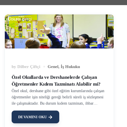
by
Dilber Çiftçi
Genel
,
İş Hukuku
Özel Okullarda ve Dershanelerde Çalışan
Öğretmenler Kıdem Tazminatı Alabilir mi?
Özel okul, dershane gibi özel eğitim kurumlarında çalışan
öğretmenler işin niteliği gereği belirli süreli iş sözleşmesi
ile çalışmaktadır. Bu durum kıdem tazminatı, ihbar
tazminatı ve diğer işçilik alacakları konusunda belirsiz
süreli iş sözleşmelerine kıyasla bazı farklılıklar
DEVAMINI OKU
yaratmaktadır. Özel okul öğretmenlerinin özlük hakları,