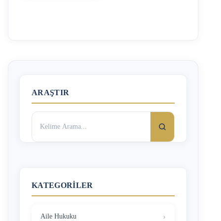
sebebiyle idari para cezası yazmaktadır. Peki maska
takmama cezasına itiraz nasıl yapılır? Yargıtay 19. Ceza
Dairesi 09/11/2020 tarihli kararında, “Bolu Valiliği
tarafından, il umumi hıfzıssıhha meclisince 1593 sayılı
Kanun’un 27. maddesi çerçevesinde alınmış olan
“maske takmatedbiri/yükümlülüğü”ne dair kararın
Kanun’un 28. maddesiyle verilen icra yetkisi kapsamında
5442 sayılı İl İdaresi Kanunu’nun 66/1. maddesi
çerçevesinde Valilik tarafından usulüne uygun şekilde ilan
ARAŞTIR
edilmiş …
Arama:
KATEGORILER
Aile Hukuku