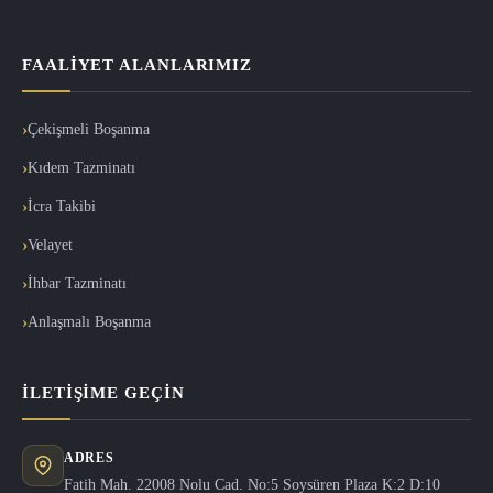
FAALIYET ALANLARIMIZ
Çekişmeli Boşanma
Kıdem Tazminatı
İcra Takibi
Velayet
İhbar Tazminatı
Anlaşmalı Boşanma
İLETIŞIME GEÇIN
ADRES
Fatih Mah. 22008 Nolu Cad. No:5 Soysüren Plaza K:2 D:10