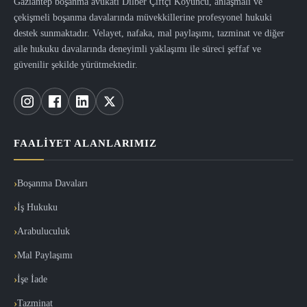
Gaziantep boşanma avukatı Dilber Çiftçi Koyuncu, anlaşmalı ve
çekişmeli boşanma davalarında müvekkillerine profesyonel hukuki
destek sunmaktadır. Velayet, nafaka, mal paylaşımı, tazminat ve diğer
aile hukuku davalarında deneyimli yaklaşımı ile süreci şeffaf ve
güvenilir şekilde yürütmektedir.
FAALIYET ALANLARIMIZ
Boşanma Davaları
İş Hukuku
Arabuluculuk
Mal Paylaşımı
İşe İade
Tazminat