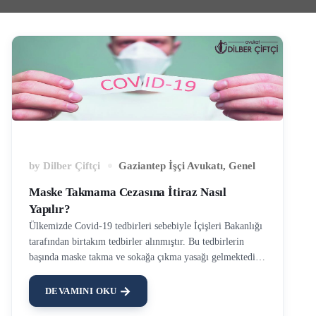
by
Dilber Çiftçi
Gaziantep İşçi Avukatı
,
Genel
Maske Takmama Cezasına İtiraz Nasıl
Yapılır?
Ülkemizde Covid-19 tedbirleri sebebiyle İçişleri Bakanlığı
tarafından birtakım tedbirler alınmıştır. Bu tedbirlerin
başında maske takma ve sokağa çıkma yasağı gelmektedir.
Bakanlık tarafından 81 il valiliğine gönderilen genelgede
22 Haziran 2020 tarihinden itibaren maske takma
DEVAMINI OKU
zorunluluğu getirilmiştir. Kolluk kuvvetleri ise bu yasak