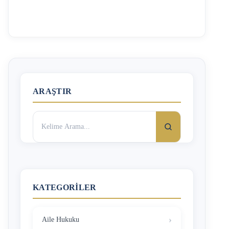
hukukunun kişi özgürlüğüne müdahalesini maddi ve
manevi olarak telafi etmeyi amaçlayan bir imkandır.
Haksız olarak tutuklanan kişi, dava açılmadan
kovuşturmaya yer olmadığına karar verildiği takdirde veya
dava açıldıktan sonra beraat kararı aldığı takdirde, bu kişi
maliye hazinesi yani devlet aleyhine haksız tutuklama
sebebiyle tazminat davası açabilir. Haksız Tutuklama
(Beraat) Tazminatı Davası Nasıl …
ARAŞTIR
Arama:
KATEGORILER
Aile Hukuku