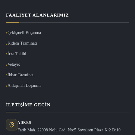
FAALIYET ALANLARIMIZ
Çekişmeli Boşanma
Kıdem Tazminatı
İcra Takibi
Velayet
İhbar Tazminatı
Anlaşmalı Boşanma
İLETIŞIME GEÇIN
ADRES
Fatih Mah. 22008 Nolu Cad. No:5 Soysüren Plaza K:2 D:10