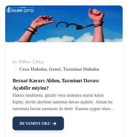
by
Dilber Çiftçi
Ceza Hukuku
,
Genel
,
Tazminat Hukuku
Beraat Kararı Aldım, Tazminat Davası
Açabilir miyim?
Haksız tutuklama, gözaltı veya aramaya maruz kalan
kişiler, devlet aleyhine tazminat davası açabilir. Alınan bu
tazminata beraat tazminatı da denir. Kanuna uygun olarak
yakalandıktan veya tutuklandıktan sonra haklarında
kovuşturmaya yer olmadığına veya beraatlerine karar
DEVAMINI OKU
verilen kişiler maddi ve manevi tazminat davası açabilir.
Haksız tutuklama nedeniyle tazminat davası, ceza