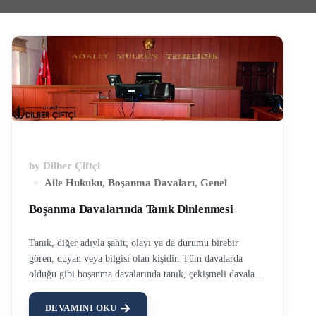
by
Dilber Çiftçi
Aile Hukuku
,
Boşanma Davaları
,
Genel
Boşanma Davalarında Tanık Dinlenmesi
Tanık, diğer adıyla şahit; olayı ya da durumu birebir
gören, duyan veya bilgisi olan kişidir. Tüm davalarda
olduğu gibi boşanma davalarında tanık, çekişmeli davaların
olmazsa olmazıdır. Boşanma davasında tanık ifadeleri,
davanın seyrini değiştirebilmekte, hatta yön vermektedir.
DEVAMINI OKU