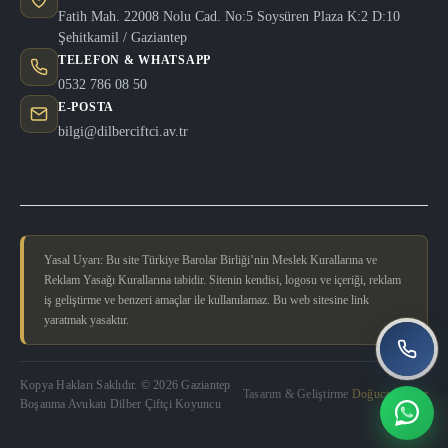
Fatih Mah. 22008 Nolu Cad. No:5 Soysüren Plaza K:2 D:10
Şehitkamil / Gaziantep
TELEFON & WHATSAPP
0532 786 08 50
E-POSTA
bilgi@dilberciftci.av.tr
Yasal Uyarı: Bu site Türkiye Barolar Birliği’nin Meslek Kurallarına ve
Reklam Yasağı Kurallarına tabidir. Sitenin kendisi, logosu ve içeriği, reklam
iş geliştirme ve benzeri amaçlar ile kullanılamaz. Bu web sitesine link
yaratmak yasaktır.
Kopya Hakları Saklıdır. © 2026 Gaziantep
Tasarım & Geliştirme
Doğucan Güler
Boşanma Avukatı Dilber Çiftçi Koyuncu