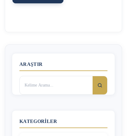
Boşanma davasında tanık listesi verirken, olaya birebir
şahit olan kişilerin olması önemlidir, duyuma dayalı
tanıklığa aile mahkemeleri itibar etmeyecek, tanığın
beyanına dayanarak hüküm kurmayacaktır. Bu sebeple
boşanma davasında tanık, karı kocayı yakından tanıyan,
kavgalarına, sürtüşmelerine, yaşadığı sıkıntılara birebir
şahit olan kişiler olmalıdır. Tanığın taraflar ile ilgili
herşeyi bilmesi maalesef yetmemekte, aynı zamanda
bunları iyi ifade edebilen, mahkemeye olduğu gibi
aktarabilen kişiler de olmalıdır. Bazı …
ARAŞTIR
Arama:
KATEGORILER