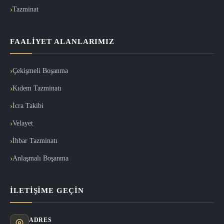
Tazminat
FAALIYET ALANLARIMIZ
Çekişmeli Boşanma
Kıdem Tazminatı
İcra Takibi
Velayet
İhbar Tazminatı
Anlaşmalı Boşanma
İLETIŞIME GEÇIN
ADRES