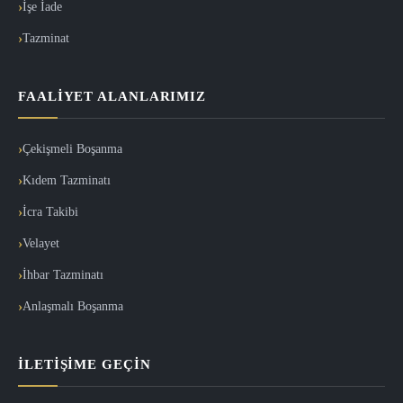
İşe İade
Tazminat
FAALIYET ALANLARIMIZ
Çekişmeli Boşanma
Kıdem Tazminatı
İcra Takibi
Velayet
İhbar Tazminatı
Anlaşmalı Boşanma
İLETIŞIME GEÇIN