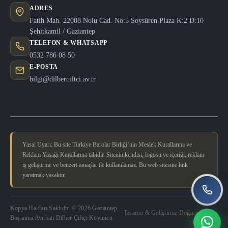
ADRES
Fatih Mah. 22008 Nolu Cad. No:5 Soysüren Plaza K:2 D:10
Şehitkamil / Gaziantep
TELEFON & WHATSAPP
0532 786 08 50
E-POSTA
bilgi@dilberciftci.av.tr
Yasal Uyarı: Bu site Türkiye Barolar Birliği’nin Meslek Kurallarına ve
Reklam Yasağı Kurallarına tabidir. Sitenin kendisi, logosu ve içeriği, reklam
iş geliştirme ve benzeri amaçlar ile kullanılamaz. Bu web sitesine link
yaratmak yasaktır.
Kopya Hakları Saklıdır. © 2026 Gaziantep
Tasarım & Geliştirme
Doğucan Güler
Boşanma Avukatı Dilber Çiftçi Koyuncu