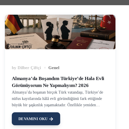
by
Dilber Çiftçi
Genel
Almanya’da Boşandım Türkiye’de Hala Evli
Görünüyorum Ne Yapmalıyım? 2026
Almanya’da boşanan birçok Türk vatandaşı, Türkiye’de
nüfus kayıtlarında hâlâ evli göründüğünü fark ettiğinde
büyük bir şaşkınlık yaşamaktadır. Özellikle yeniden
evlenmek isteyen kişiler, Türkiye’de evli görünmeleri
nedeniyle çeşitli hukuki sorunlarla karşılaşabilmektedir.
DEVAMINI OKU
Yurtdışındaki boşanma kararlarının Türkiye’de doğrudan