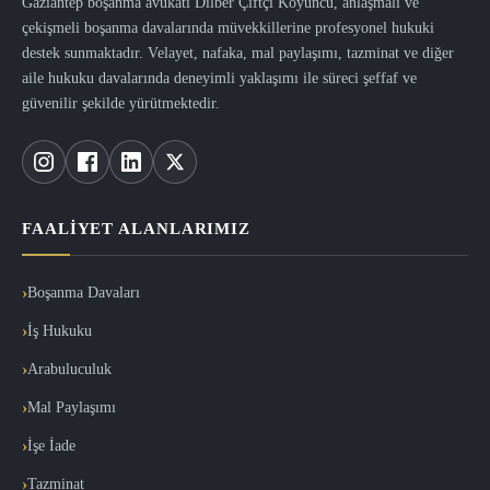
Gaziantep boşanma avukatı Dilber Çiftçi Koyuncu, anlaşmalı ve
çekişmeli boşanma davalarında müvekkillerine profesyonel hukuki
destek sunmaktadır. Velayet, nafaka, mal paylaşımı, tazminat ve diğer
aile hukuku davalarında deneyimli yaklaşımı ile süreci şeffaf ve
güvenilir şekilde yürütmektedir.
FAALIYET ALANLARIMIZ
Boşanma Davaları
İş Hukuku
Arabuluculuk
Mal Paylaşımı
İşe İade
Tazminat