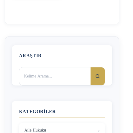
geçerliliği bulunmamaktadır, boşanma kararlarının
Türkiye’de geçerli olması için tanıma tenfiz yaptırılması
gerekmektedir. Gaziantep boşanma avukatı olarak,
yurtdışında yaşayan Türk vatandaşlarının Türkiye’de
yürütülecek tanıma ve tenfiz işlemlerinde hukuki destek
sağlamaktayız. Almanya’daki Boşanma Kararı Türkiye’de
Otomatik Geçerli Olur mu? Hayır, Almanya’da verilen
boşanma kararları, Türkiye’de otomatik olarak geçerli hale
gelmez. Alman mahkemesi tarafından verilen boşanma
ARAŞTIR
kararının Türkiye’de hüküm doğurabilmesi için bazı
işlemlerin yapılması gerekir. Aksi halde kişi …
Arama:
KATEGORILER
Aile Hukuku