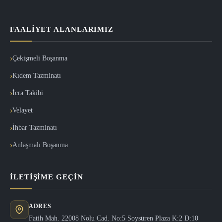
FAALIYET ALANLARIMIZ
Çekişmeli Boşanma
Kıdem Tazminatı
İcra Takibi
Velayet
İhbar Tazminatı
Anlaşmalı Boşanma
İLETIŞIME GEÇIN
ADRES
Fatih Mah. 22008 Nolu Cad. No:5 Soysüren Plaza K:2 D:10