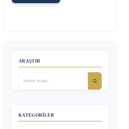
çocukların, aile bireylerinin ve tek taraflı ısrarlı takip
mağduru olan kişilerin korunması amacıyla 2012 yılında
yürürlüğe girmiştir. “Tedbir kararı, ilgilinin talebi,
Bakanlık veya kolluk görevlileri ya da Cumhuriyet
savcısının başvurusu üzerine verilir. Tedbir kararları en
çabuk ve en kolay ulaşılabilecek yer hâkiminden, mülkî
amirden ya da kolluk biriminden talep edilebilir.”
“Koruyucu tedbir kararı verilebilmesi için, şiddetin
uygulandığı hususunda delil veya belge aranmaz.” Koruma
Tedbirleri Nelerdir? …
ARAŞTIR
Arama:
KATEGORILER