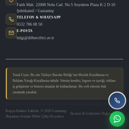
Fatih Mah. 22008 Nolu Cad. No:5 Soysüren Plaza K:2 D:10
Şehitkamil / Gaziantep
TELEFON & WHATSAPP
0532 786 08 50
E-POSTA
bilgi@dilberciftci.av.tr
Yasal Uyarı: Bu site Türkiye Barolar Birliği’nin Meslek Kurallarına ve
Reklam Yasağı Kurallarına tabidir. Sitenin kendisi, logosu ve içeriği, reklam
iş geliştirme ve benzeri amaçlar ile kullanılamaz. Bu web sitesine link
yaratmak yasaktır.
Kopya Hakları Saklıdır. © 2026 Gaziantep
Tasarım & Geliştirme
Doğucan Güler
Boşanma Avukatı Dilber Çiftçi Koyuncu