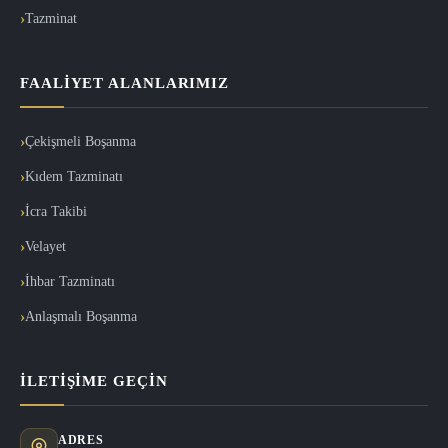
Tazminat
FAALIYET ALANLARIMIZ
Çekişmeli Boşanma
Kıdem Tazminatı
İcra Takibi
Velayet
İhbar Tazminatı
Anlaşmalı Boşanma
İLETIŞIME GEÇIN
ADRES