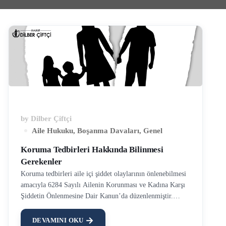
by
Dilber Çiftçi
Aile Hukuku
,
Boşanma Davaları
,
Genel
Koruma Tedbirleri Hakkında Bilinmesi
Gerekenler
Koruma tedbirleri aile içi şiddet olaylarının önlenebilmesi
amacıyla 6284 Sayılı Ailenin Korunması ve Kadına Karşı
Şiddetin Önlenmesine Dair Kanun’da düzenlenmiştir.
Uzaklaştırma kararı bir koruma tedbiridir. Bu kanun
şiddete uğrayan ya da uğrama tehlikesi bulunan kadınların,
DEVAMINI OKU