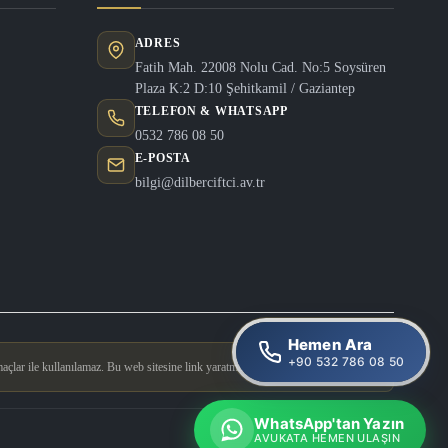
ADRES
Fatih Mah. 22008 Nolu Cad. No:5 Soysüren
Plaza K:2 D:10 Şehitkamil / Gaziantep
TELEFON & WHATSAPP
0532 786 08 50
E-POSTA
bilgi@dilberciftci.av.tr
Hemen Ara
+90 532 786 08 50
açlar ile kullanılamaz. Bu web sitesine link yaratmak yasaktır.
WhatsApp'tan Yazın
Tasarım & Geliştirme
Doğucan Güler
AVUKATA HEMEN ULAŞIN