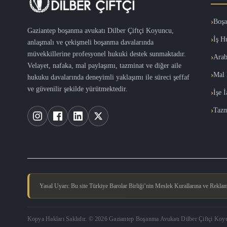
Boşa
Gaziantep boşanma avukatı Dilber Çiftçi Koyuncu,
İş H
anlaşmalı ve çekişmeli boşanma davalarında
müvekkillerine profesyonel hukuki destek sunmaktadır.
Arab
Velayet, nafaka, mal paylaşımı, tazminat ve diğer aile
Mal 
hukuku davalarında deneyimli yaklaşımı ile süreci şeffaf
ve güvenilir şekilde yürütmektedir.
İşe 
Tazm
Yasal Uyarı: Bu site Türkiye Barolar Birliği’nin Meslek Kurallarına ve Reklam Y
Kopya Hakları Saklıdır. © 2026 Gaziantep Boşanma Avukatı Dilber Çiftçi Koy