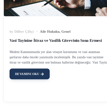
by
Dilber Çiftçi
Aile Hukuku
,
Genel
Vasi Tayinine İtiraz ve Vasilik Görevinin Sona Ermesi
Medeni Kanunumuzda yer alan vesayet kurumunu ve vasi atanması
şartlarını daha önceki yazımızda incelemiştik. Bu yazıda vasi tayinine
itiraz ve vasilik görevinin son bulması hallerine değineceğiz. Vasi Tayin
İtiraz Mahkeme öncelikli olarak vesayet altına alınacak kişinin yakınları
vasilik şartlarına sahip olması halinde bu göreve atar. Haklı sebepler eng
DEVAMINI OKU
olmadıkça, vasiliğe vesayete altına alınacak kişinin ya da anne babasının
gösterdiği kimse atanır. Ancak vesayet altına alınacak kişinin bir yakını
bulunmadığı ya da yakınları ile vasi arasında menfaat uyuşmazlığı oldu
takdirde mahkeme vasi altına alınacak kişiyi tanımayan üçüncü bir kişiy
de vasi olarak tayin edebilir. Bu durumda sıkça gördüğümüz üzere vasi
tayinine …