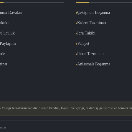
nma Davaları
Çekişmeli Boşanma
ukuku
Kıdem Tazminatı
uluculuk
İcra Takibi
Paylaşımı
Velayet
İade
İhbar Tazminatı
inat
Anlaşmalı Boşanma
asağı Kurallarına tabidir. Sitenin kendisi, logosu ve içeriği, reklam iş geliştirme ve benzeri am
uncu