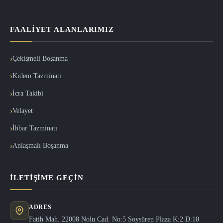
FAALIYET ALANLARIMIZ
Çekişmeli Boşanma
Kıdem Tazminatı
İcra Takibi
Velayet
İhbar Tazminatı
Anlaşmalı Boşanma
İLETIŞIME GEÇIN
ADRES
Fatih Mah. 22008 Nolu Cad. No:5 Soysüren Plaza K:2 D:10