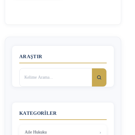
Yaş küçültme ve yaş büyütme davaları da nüfus kaydının
düzeltilmesi davalarından olup, her iki dava da aynı usule
tabidir. Ancak bir kimsenin kimlikte yazılı yaşını
değiştirebilmesi için kanun birtakım şartlar öngörmüştür.
Yaş Büyütme ve Yaş Küçültme Davası Şartları Nelerdir?
Kişinin dış görünüşü değiştirmek istediği yaşa uygun
olmalıdır. Değiştirilmek istenen yaş ile kimlikte yazılı yaş
arasında 1-2 yaş bulunması halinde bu şart sorun
yaratmayacak iken …
ARAŞTIR
Arama:
KATEGORILER
Aile Hukuku