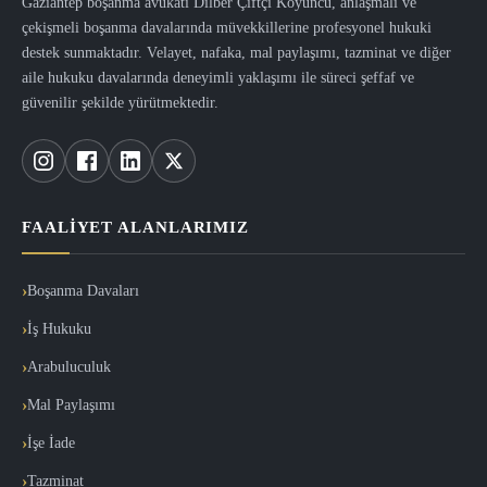
Gaziantep boşanma avukatı Dilber Çiftçi Koyuncu, anlaşmalı ve
çekişmeli boşanma davalarında müvekkillerine profesyonel hukuki
destek sunmaktadır. Velayet, nafaka, mal paylaşımı, tazminat ve diğer
aile hukuku davalarında deneyimli yaklaşımı ile süreci şeffaf ve
güvenilir şekilde yürütmektedir.
FAALIYET ALANLARIMIZ
Boşanma Davaları
İş Hukuku
Arabuluculuk
Mal Paylaşımı
İşe İade
Tazminat