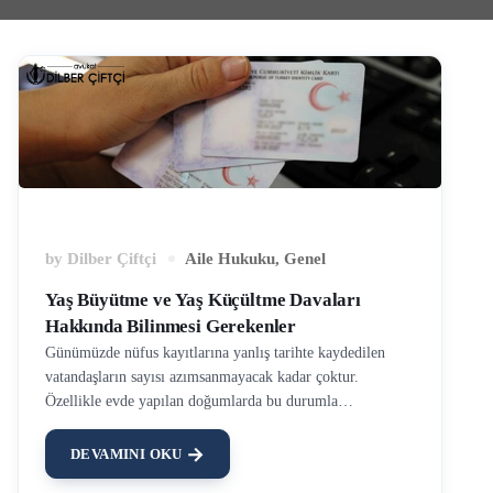
by
Dilber Çiftçi
Aile Hukuku
,
Genel
Yaş Büyütme ve Yaş Küçültme Davaları
Hakkında Bilinmesi Gerekenler
Günümüzde nüfus kayıtlarına yanlış tarihte kaydedilen
vatandaşların sayısı azımsanmayacak kadar çoktur.
Özellikle evde yapılan doğumlarda bu durumla
karşılaşılmaktadır. Kanunlarımız bu tür hataların kişinin
gelecek yaşantısına olan negatif etkisini ortadan kaldırmak
DEVAMINI OKU
için nüfus kaydının düzeltilmesi davalarını öngörmüştür.