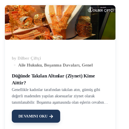
by
Dilber Çiftçi
Aile Hukuku
,
Boşanma Davaları
,
Genel
Düğünde Takılan Altınlar (Ziynet) Kime
Aittir?
Genellikle kadınlar tarafından takılan atın, gümüş gibi
değerli madenden yapılan aksesuarlar ziynet olarak
tanımlanabilir. Boşanma aşamasında olan eşlerin cevabını
merak ettikleri konuların başında düğünde takılan altınların
kime aittir sorusu gelmektedir. Bu dava uygulamada ziynet
DEVAMINI OKU
davası olarak açılmaktadır. Kolye, küpe, bilezik gibi ziynet
eşyaları kadının kişisel malı olarak kabul edilmektedir.