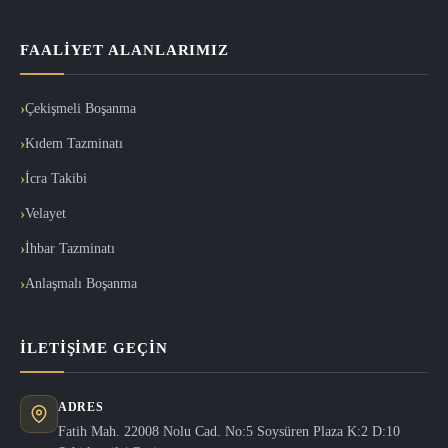
FAALIYET ALANLARIMIZ
Çekişmeli Boşanma
Kıdem Tazminatı
İcra Takibi
Velayet
İhbar Tazminatı
Anlaşmalı Boşanma
İLETIŞIME GEÇIN
ADRES
Fatih Mah. 22008 Nolu Cad. No:5 Soysüren Plaza K:2 D:10