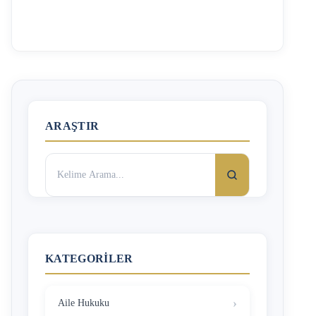
Yerleşik Yargıtay içtihatlarına göre, kim tarafından
takılırsa takılsın düğünde kadına takılan tüm altın ve diğer
takılar kadına aittir. Erkeğe takılan altınlar konusunda
önceki uygulama farklı iken Yargıtay Hukuk Genel
Kurulu’nun 2017/1040 E. 2020/240 K. sayılı kararına göre
artık erkeğe takılan altının kadına özgü olup olmadığına
bakılmalıdır. Örneğin, erkeğe takılan bilezik, kolye …
ARAŞTIR
Arama:
KATEGORILER
Aile Hukuku