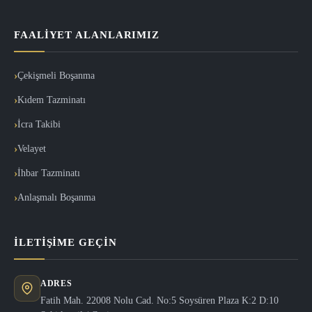
FAALIYET ALANLARIMIZ
Çekişmeli Boşanma
Kıdem Tazminatı
İcra Takibi
Velayet
İhbar Tazminatı
Anlaşmalı Boşanma
İLETIŞIME GEÇIN
ADRES
Fatih Mah. 22008 Nolu Cad. No:5 Soysüren Plaza K:2 D:10