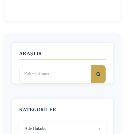
Yani ister erkeğin ailesi, isterse de akrabaları tarafından
takılan altınlar kadına aittir. Ancak erkeğe takılan
altınlarda durum farklıdır. Bu konuda Düğünde Takılan
Altınlar (Ziynet) Kime Aittir? başlıklı yazımızı da
okuyabilirsiniz. Düğünde Takılan Altınlar Kime Aittir?
Genellikle kadınlar tarafından takılan atın, gümüş gibi
değerli madenden yapılan aksesuarlar ziynet olarak …
ARAŞTIR
Arama:
KATEGORILER
Aile Hukuku