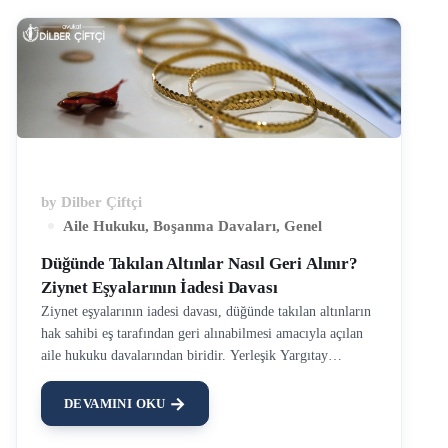
by
Dilber Çiftçi
Aile Hukuku
,
Boşanma Davaları
,
Genel
Düğünde Takılan Altınlar Nasıl Geri Alınır?
Ziynet Eşyalarının İadesi Davası
Ziynet eşyalarının iadesi davası, düğünde takılan altınların
hak sahibi eş tarafından geri alınabilmesi amacıyla açılan
aile hukuku davalarından biridir. Yerleşik Yargıtay
içtihatlarına göre, düğünde kadına takılan altınlar ve nakit
para kadının kişisel malı sayılır ve kadına aittir. Erkeğin bu
DEVAMINI OKU
malvarlığı üzerinde bir hakkı bulunmamaktadır. Ziynet
eşyasının kim tarafından takıldığının bir önemi yoktur.