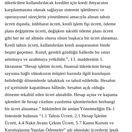
tüketicilere kullandırılacak krediler için kredi ihtiyacının
karşılanmasına olanak sağlayan sistemin işletilmesi ve
operasyonel süreçlerin yönetilmesi amacıyla alınan tahsis
ücreti dışında, istihbarat ücreti, kredi işlem fişi ücreti, ödeme
planı değiştirme ücreti, değişken taksitli ödeme planı ücreti
gibi her ne ad altında olursa olsun başkaca bir ücret alınamaz.
Kredi tahsis ücreti, kullandırılan kredi anaparasının binde
beşini geçemez. Kurul, gerekli gördüğü hallerde bu sınırı
artırmaya ve azaltmaya yetkilidir.”, 13. maddesinin 1.
fıkrasının “Hesap işletim ücreti, finansal tüketicinin hesap
sayısına bağlı olmaksızın müşteri bazında ilgili kuruluşun
belirlediği dönemlerde tahakkuk ve tahsil edilebilir. Hesabın
yıl içerisinde kapatılması hâlinde, hesabın açık olduğu
döneme tekabül eden ücret alınabilir. Hesap açma ve kapama
işlemleri ile hesap cüzdanı yazdırma işlemlerinden herhangi
bir ücret alınamaz.” hükümleri ile anılan Yönetmeliğin Ek-1
listesinde bulunan “1.1 Tahsis Ücreti, 2.1 Hesap İşletim
Ücreti, 4.4 Nakit Avans Çekim Ücreti, 5.7 Kamu Kurum ve
Kuruluşlarına Yapılan Ödemeler” adı altındaki ücretlerin iptali