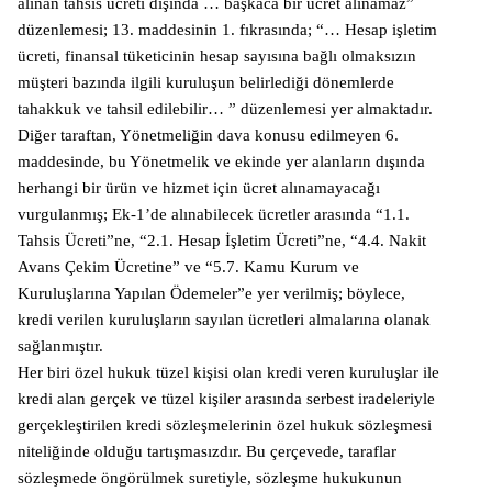
alınan tahsis ücreti dışında … başkaca bir ücret alınamaz”
düzenlemesi; 13. maddesinin 1. fıkrasında; “… Hesap işletim
ücreti, finansal tüketicinin hesap sayısına bağlı olmaksızın
müşteri bazında ilgili kuruluşun belirlediği dönemlerde
tahakkuk ve tahsil edilebilir… ” düzenlemesi yer almaktadır.
Diğer taraftan, Yönetmeliğin dava konusu edilmeyen 6.
maddesinde, bu Yönetmelik ve ekinde yer alanların dışında
herhangi bir ürün ve hizmet için ücret alınamayacağı
vurgulanmış; Ek-1’de alınabilecek ücretler arasında “1.1.
Tahsis Ücreti”ne, “2.1. Hesap İşletim Ücreti”ne, “4.4. Nakit
Avans Çekim Ücretine” ve “5.7. Kamu Kurum ve
Kuruluşlarına Yapılan Ödemeler”e yer verilmiş; böylece,
kredi verilen kuruluşların sayılan ücretleri almalarına olanak
sağlanmıştır.
Her biri özel hukuk tüzel kişisi olan kredi veren kuruluşlar ile
kredi alan gerçek ve tüzel kişiler arasında serbest iradeleriyle
gerçekleştirilen kredi sözleşmelerinin özel hukuk sözleşmesi
niteliğinde olduğu tartışmasızdır. Bu çerçevede, taraflar
sözleşmede öngörülmek suretiyle, sözleşme hukukunun