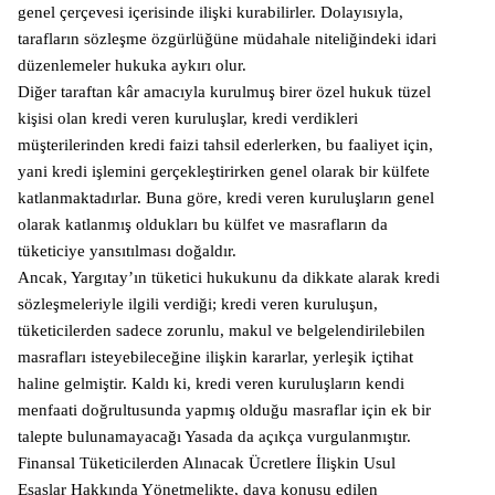
genel çerçevesi içerisinde ilişki kurabilirler. Dolayısıyla,
tarafların sözleşme özgürlüğüne müdahale niteliğindeki idari
düzenlemeler hukuka aykırı olur.
Diğer taraftan kâr amacıyla kurulmuş birer özel hukuk tüzel
kişisi olan kredi veren kuruluşlar, kredi verdikleri
müşterilerinden kredi faizi tahsil ederlerken, bu faaliyet için,
yani kredi işlemini gerçekleştirirken genel olarak bir külfete
katlanmaktadırlar. Buna göre, kredi veren kuruluşların genel
olarak katlanmış oldukları bu külfet ve masrafların da
tüketiciye yansıtılması doğaldır.
Ancak, Yargıtay’ın tüketici hukukunu da dikkate alarak kredi
sözleşmeleriyle ilgili verdiği; kredi veren kuruluşun,
tüketicilerden sadece zorunlu, makul ve belgelendirilebilen
masrafları isteyebileceğine ilişkin kararlar, yerleşik içtihat
haline gelmiştir. Kaldı ki, kredi veren kuruluşların kendi
menfaati doğrultusunda yapmış olduğu masraflar için ek bir
talepte bulunamayacağı Yasada da açıkça vurgulanmıştır.
Finansal Tüketicilerden Alınacak Ücretlere İlişkin Usul
Esaslar Hakkında Yönetmelikte, dava konusu edilen