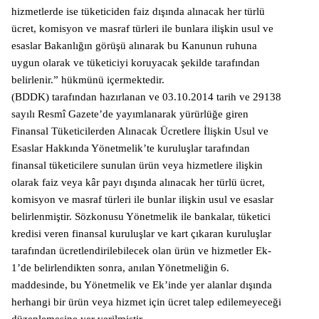
hizmetlerde ise tüketiciden faiz dışında alınacak her türlü
ücret, komisyon ve masraf türleri ile bunlara ilişkin usul ve
esaslar Bakanlığın görüşü alınarak bu Kanunun ruhuna
uygun olarak ve tüketiciyi koruyacak şekilde tarafından
belirlenir.” hükmünü içermektedir.
(BDDK) tarafından hazırlanan ve 03.10.2014 tarih ve 29138
sayılı Resmî Gazete’de yayımlanarak yürürlüğe giren
Finansal Tüketicilerden Alınacak Ücretlere İlişkin Usul ve
Esaslar Hakkında Yönetmelik’te kuruluşlar tarafından
finansal tüketicilere sunulan ürün veya hizmetlere ilişkin
olarak faiz veya kâr payı dışında alınacak her türlü ücret,
komisyon ve masraf türleri ile bunlar ilişkin usul ve esaslar
belirlenmiştir. Sözkonusu Yönetmelik ile bankalar, tüketici
kredisi veren finansal kuruluşlar ve kart çıkaran kuruluşlar
tarafından ücretlendirilebilecek olan ürün ve hizmetler Ek-
1’de belirlendikten sonra, anılan Yönetmeliğin 6.
maddesinde, bu Yönetmelik ve Ek’inde yer alanlar dışında
herhangi bir ürün veya hizmet için ücret talep edilemeyeceği
düzenlemesine yer verilmiştir.