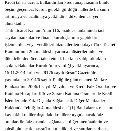
Kredi tahsis ücreti, kullandırılan kredi anaparasının binde
beşini geçemez. Kurul, gerekli gördüğü hallerde bu sınırı
artırmaya ve azaltmaya yetkilidir.” düzenlemesi yer
almaktadır.
Türk Ticaret Kanunu’nun 116. maddesi anlamında tacir
sayılan bankalar ve finans kuruluşlarının yaptıkları
işlemlerden veya verdikleri hizmetlerden dolayı Türk Ticaret
Kanunu’nun 20. maddesi uyarınca müşterilerinden ve
tüketicilerden ücret talep etmek hakkına sahip oldukları
açıktır. Bakanlar Kurulu’nun verdiği yetki uyarınca,
15.11.2014 tarih ve 29176 sayılı Resmî Gazete’de
yayımlanan 2014/6 sayılı Tebliğ ile güncellenen Merkez
Bankası’nın 2006/1 sayılı Mevduat ve Kredi Faiz Oranları ve
Katılma Hesapları Kâr ve Zarara Katılma Oranları ile Kredi
İşlemlerinde Faiz Dışında Sağlanacak Diğer Menfaatler
Hakkında Tebliğ’in 4. maddesi de “(1) Bankalarca, reeskont
kaynaklı krediler dışındaki kredilere uygulanacak faiz
oranları ile faiz dışında sağlanacak diğer menfaatlerin ve
tahsil olunacak masrafların nitelikleri ve sınırları serbestçe