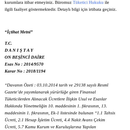
kurumlara itibar etmeyiniz. Büromuz
Tüketici Hukuku
ile
ilgili faaliyet göstermektedir. Detaylı bilgi için irtibata geçiniz.
“İçtihat Metni”
T.C.
D A N I Ş T A Y
ON BEŞİNCİ DAİRE
Esas No : 2014/9570
Karar No : 2018/1194
“Davanın Özeti : 03.10.2014 tarih ve 29138 sayılı Resmî
Gazete’de yayımlanarak yürürlüğe giren Finansal
Tüketicilerden Alınacak Ücretlere İlişkin Usul ve Esaslar
Hakkında Yönetmeliğin 10. maddesinin 1. fıkrasının, 13.
maddesinin 1. fıkrasının, Ek-1 listesinde bulunan “1.1 Tahsis
Ücreti, 2.1 Hesap İşletim Ücreti, 4.4 Nakit Avans Çekim
Ücreti, 5.7 Kamu Kurum ve Kuruluşlarına Yapılan