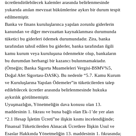
ücretlendirilebilecek kalemler arasında belirlenmesinde
yukarıda anılan mevzuat hükümlerine aykırı bir durum tespit
edilmemiştir.
Banka ve finans kuruluşlarınca yapılan zorunlu giderlerin
kanundan ve diğer mevzuattan kaynaklanması durumunda
tüketici bu giderleri ödemek durumundadır. Zira, banka
tarafından tahsil edilen bu giderler, banka tarafından ilgili
kamu kurum veya kuruluşuna ödenmekte olup, bankaların
bu durumdan herhangi bir kazancı bulunmamaktadır.
(Örneğin; Banka Sigorta Muameleleri Vergisi-BSMV%5,
Doğal Afet Sigortası-DASK). Bu nedenle “5.7. Kamu Kurum
ve Kuruluşlarına Yapılan Ödemeler”in tüketicilerden talep
edilebilecek ücretler arasında belirlenmesinde hukuka
aykırılık görülmemiştir.
Uyuşmazlığın, Yönetmeliğin dava konusu olan 13.
maddesinin 1. fıkrası ve buna bağlı olan Ek-1’de yer alan
“2.1 Hesap İşletim Ücreti”ne ilişkin kısmı incelendiğinde;
Finansal Tüketicilerden Alınacak Ücretlere İlişkin Usul ve
Esaslar Hakkında Yönetmeliğin 13. maddesinin 1. fıkrasında;