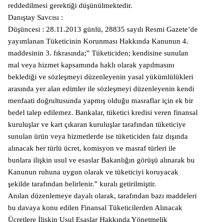
reddedilmesi gerektiği düşünülmektedir.
Danıştay Savcısı :
Düşüncesi : 28.11.2013 günlü, 28835 sayılı Resmi Gazete’de
yayımlanan Tüketicinin Korunması Hakkında Kanunun 4.
maddesinin 3. fıkrasında;” Tüketiciden; kendisine sunulan
mal veya hizmet kapsamında haklı olarak yapılmasını
beklediği ve sözleşmeyi düzenleyenin yasal yükümlülükleri
arasında yer alan edimler ile sözleşmeyi düzenleyenin kendi
menfaati doğrultusunda yapmış olduğu masraflar için ek bir
bedel talep edilemez. Bankalar, tüketici kredisi veren finansal
kuruluşlar ve kart çıkaran kuruluşlar tarafından tüketiciye
sunulan ürün veya hizmetlerde ise tüketiciden faiz dışında
alınacak her türlü ücret, komisyon ve masraf türleri ile
bunlara ilişkin usul ve esaslar Bakanlığın görüşü alınarak bu
Kanunun ruhuna uygun olarak ve tüketiciyi koruyacak
şekilde tarafından belirlenir.” kuralı getirilmiştir.
Anılan düzenlemeye dayalı olarak, tarafından bazı maddeleri
bu davaya konu edilen Finansal Tüketicilerden Alınacak
Ücretlere İlişkin Usul Esaslar Hakkında Yönetmelik