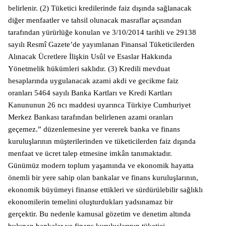
belirlenir. (2) Tüketici kredilerinde faiz dışında sağlanacak
diğer menfaatler ve tahsil olunacak masraflar açısından
tarafından yürürlüğe konulan ve 3/10/2014 tarihli ve 29138
sayılı Resmî Gazete’de yayımlanan Finansal Tüketicilerden
Alınacak Ücretlere İlişkin Usûl ve Esaslar Hakkında
Yönetmelik hükümleri saklıdır. (3) Kredili mevduat
hesaplarında uygulanacak azami akdi ve gecikme faiz
oranları 5464 sayılı Banka Kartları ve Kredi Kartları
Kanununun 26 ncı maddesi uyarınca Türkiye Cumhuriyet
Merkez Bankası tarafından belirlenen azami oranları
geçemez.” düzenlemesine yer vererek banka ve finans
kuruluşlarının müşterilerinden ve tüketicilerden faiz dışında
menfaat ve ücret talep etmesine imkân tanımaktadır.
Günümüz modern toplum yaşamında ve ekonomik hayatta
önemli bir yere sahip olan bankalar ve finans kuruluşlarının,
ekonomik büyümeyi finanse ettikleri ve sürdürülebilir sağlıklı
ekonomilerin temelini oluşturdukları yadsınamaz bir
gerçektir. Bu nedenle kamusal gözetim ve denetim altında
bulunan bankalar ve finans kuruluşlarının tüketici