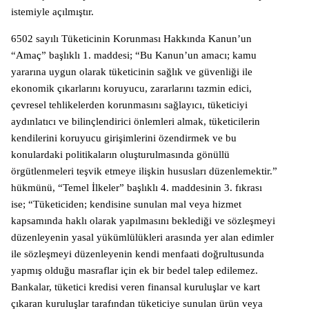
istemiyle açılmıştır.
6502 sayılı Tüketicinin Korunması Hakkında Kanun’un
“Amaç” başlıklı 1. maddesi; “Bu Kanun’un amacı; kamu
yararına uygun olarak tüketicinin sağlık ve güvenliği ile
ekonomik çıkarlarını koruyucu, zararlarını tazmin edici,
çevresel tehlikelerden korunmasını sağlayıcı, tüketiciyi
aydınlatıcı ve bilinçlendirici önlemleri almak, tüketicilerin
kendilerini koruyucu girişimlerini özendirmek ve bu
konulardaki politikaların oluşturulmasında gönüllü
örgütlenmeleri teşvik etmeye ilişkin hususları düzenlemektir.”
hükmünü, “Temel İlkeler” başlıklı 4. maddesinin 3. fıkrası
ise; “Tüketiciden; kendisine sunulan mal veya hizmet
kapsamında haklı olarak yapılmasını beklediği ve sözleşmeyi
düzenleyenin yasal yükümlülükleri arasında yer alan edimler
ile sözleşmeyi düzenleyenin kendi menfaati doğrultusunda
yapmış olduğu masraflar için ek bir bedel talep edilemez.
Bankalar, tüketici kredisi veren finansal kuruluşlar ve kart
çıkaran kuruluşlar tarafından tüketiciye sunulan ürün veya