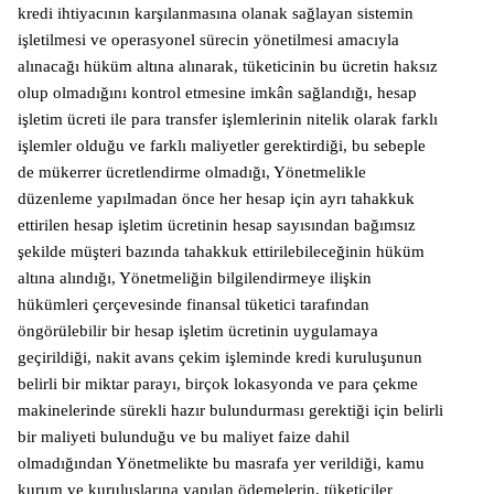
kredi ihtiyacının karşılanmasına olanak sağlayan sistemin
işletilmesi ve operasyonel sürecin yönetilmesi amacıyla
alınacağı hüküm altına alınarak, tüketicinin bu ücretin haksız
olup olmadığını kontrol etmesine imkân sağlandığı, hesap
işletim ücreti ile para transfer işlemlerinin nitelik olarak farklı
işlemler olduğu ve farklı maliyetler gerektirdiği, bu sebeple
de mükerrer ücretlendirme olmadığı, Yönetmelikle
düzenleme yapılmadan önce her hesap için ayrı tahakkuk
ettirilen hesap işletim ücretinin hesap sayısından bağımsız
şekilde müşteri bazında tahakkuk ettirilebileceğinin hüküm
altına alındığı, Yönetmeliğin bilgilendirmeye ilişkin
hükümleri çerçevesinde finansal tüketici tarafından
öngörülebilir bir hesap işletim ücretinin uygulamaya
geçirildiği, nakit avans çekim işleminde kredi kuruluşunun
belirli bir miktar parayı, birçok lokasyonda ve para çekme
makinelerinde sürekli hazır bulundurması gerektiği için belirli
bir maliyeti bulunduğu ve bu maliyet faize dahil
olmadığından Yönetmelikte bu masrafa yer verildiği, kamu
kurum ve kuruluşlarına yapılan ödemelerin, tüketiciler