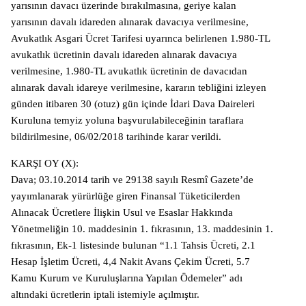
yarısının davacı üzerinde bırakılmasına, geriye kalan
yarısının davalı idareden alınarak davacıya verilmesine,
Avukatlık Asgari Ücret Tarifesi uyarınca belirlenen 1.980-TL
avukatlık ücretinin davalı idareden alınarak davacıya
verilmesine, 1.980-TL avukatlık ücretinin de davacıdan
alınarak davalı idareye verilmesine, kararın tebliğini izleyen
günden itibaren 30 (otuz) gün içinde İdari Dava Daireleri
Kuruluna temyiz yoluna başvurulabileceğinin taraflara
bildirilmesine, 06/02/2018 tarihinde karar verildi.
KARŞI OY (X):
Dava; 03.10.2014 tarih ve 29138 sayılı Resmî Gazete’de
yayımlanarak yürürlüğe giren Finansal Tüketicilerden
Alınacak Ücretlere İlişkin Usul ve Esaslar Hakkında
Yönetmeliğin 10. maddesinin 1. fıkrasının, 13. maddesinin 1.
fıkrasının, Ek-1 listesinde bulunan “1.1 Tahsis Ücreti, 2.1
Hesap İşletim Ücreti, 4,4 Nakit Avans Çekim Ücreti, 5.7
Kamu Kurum ve Kuruluşlarına Yapılan Ödemeler” adı
altındaki ücretlerin iptali istemiyle açılmıştır.