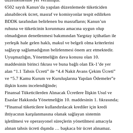
6502 sayılı Kanun’da yapılan düzenlemede tüketiciden
alınabilecek ücret, masraf ve komisyonlar tespit edilirken
BDDK tarafından belirlenen bu masrafların; Kanun’un
ruhuna ve tüketicinin korunması amacına uygun olup
olmadığının denetlenmesi bakımından Yargıtay içtihatları ile
yerleşik hale gelen haklı, makul ve belgeli olma kriterlerini
sağlayıp sağlamadığının belirlenmesi önem arz etmektedir.
Uyuşmazlığın, Yönetmeliğin dava konusu olan 10.
maddesinin birinci fıkrası ve buna bağlı olan Ek-1’de yer
alan “1.1 Tahsis Ücreti” ile “4.4 Nakit Avans Çekim Ücreti”
ve “5.7 Kamu Kurum ve Kuruluşlarına Yapılan Ödemeler”e
ilişkin kısmı incelendiğinde;
Finansal Tüketicilerden Alınacak Ücretlere İlişkin Usul ve
Esaslar Hakkında Yönetmeliğin 10. maddesinin 1. fıkrasında;
“Finansal tüketicilere kullandırılacak krediler için kredi
ihtiyacının karşılanmasına olanak sağlayan sistemin
işletilmesi ve operasyonel süreçlerin yönetilmesi amacıyla
alınan tahsis ücreti dışında … başkaca bir ücret alınamaz.