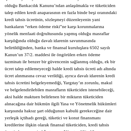
olduğu Bankacılık Kanunu’ndan anlaşılmakla ve tüketiciden
talep edilen kredi anaparasının en fazla binde beşi oranındaki
kredi tahsis ücretinin, sözleşmeyi düzenleyenin yani
bankaların “erken ödeme riski”ne karşı korunmalarına
yönelik menfaati doğrultusunda yapmış olduğu masraflar
karşılığında olduğu davalı idarenin savunmasında
belirtildiğinden, banka ve finansal kuruluşlara 6502 sayılı
Kanun’un 37/2. maddesi ile öngörülen erken ödeme
tazminatı ile benzer bir güvencenin sağlanmış olduğu, ek bir
ücret talep edilemeyeceği halde kredi tahsis ücreti adı altında
ücret alınmasına cevaz verildiği, ayrıca davalı idarenin kredi
tahsis ücretini belgeleyemediği, Yargıtay’ın zorunlu, makul
ve belgelendirilebilen masrafların tüketiciden istenebileceği,
aksi halde maktuen belirlenen bir miktarın tüketiciden
alınacağına dair hükmün ilgili Yasa ve Yönetmelik hükümleri
karşısında haksız şart olduğunun kabulü gerekeceğine dair
yerleşik içtihadı gereği, tüketici ve konut finansmanı
kredilerine ilişkin olarak finansal tüketiciden, kredi tahsis