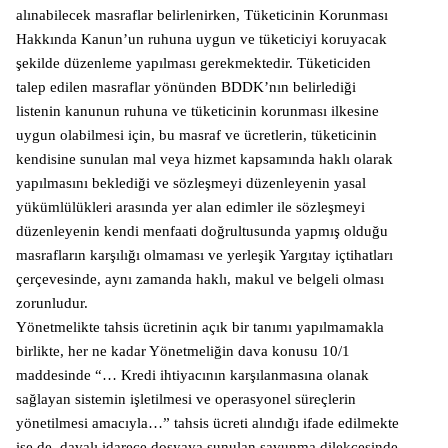
alınabilecek masraflar belirlenirken, Tüketicinin Korunması
Hakkında Kanun’un ruhuna uygun ve tüketiciyi koruyacak
şekilde düzenleme yapılması gerekmektedir. Tüketiciden
talep edilen masraflar yönünden BDDK’nın belirlediği
listenin kanunun ruhuna ve tüketicinin korunması ilkesine
uygun olabilmesi için, bu masraf ve ücretlerin, tüketicinin
kendisine sunulan mal veya hizmet kapsamında haklı olarak
yapılmasını beklediği ve sözleşmeyi düzenleyenin yasal
yükümlülükleri arasında yer alan edimler ile sözleşmeyi
düzenleyenin kendi menfaati doğrultusunda yapmış olduğu
masrafların karşılığı olmaması ve yerleşik Yargıtay içtihatları
çerçevesinde, aynı zamanda haklı, makul ve belgeli olması
zorunludur.
Yönetmelikte tahsis ücretinin açık bir tanımı yapılmamakla
birlikte, her ne kadar Yönetmeliğin dava konusu 10/1
maddesinde “… Kredi ihtiyacının karşılanmasına olanak
sağlayan sistemin işletilmesi ve operasyonel süreçlerin
yönetilmesi amacıyla…” tahsis ücreti alındığı ifade edilmekte
ise de, davalı idarece dosyaya sunulan savunma dilekçesinde,