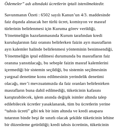
Ödemeler” adı altındaki ücretlerin iptali istenilmektedir.
Savunmanın Özeti : 6502 sayılı Kanun’un 4/3. maddesinde
faiz dışında alınacak her türlü ücret, komisyon ve masraf
türlerinin belirlenmesi için Kuruma görev verildiği,
Yönetmeliğin hazırlanmasında Kurum tarafından kredi
kuruluşlarının faiz oranını belirlerken faizin ayrı masrafların
ayrı kalemler halinde belirlenmesi yönteminin benimsendiği,
Yönetmeliğin iptal edilmesi durumunda bu masrafların faiz
oranına yansıtılacağı, bu sebeple faizin masraf kalemlerini
içermediği bir sistemin seçildiği, bu sistemin seçilmesinin
yargısal denetime konu edilmesinin yerindelik denetimi
olacağı, mer’i mevzuatımızda da faiz oranları belirlenirken
masrafların buna dahil edilmediği, tüketicinin kafasını
karıştırabilecek, işlem anında değişik isimler altında talep
edilebilecek ücretler yasaklanarak, tüm bu ücretlerin yerine
“tahsis ücreti” gibi tek bir isim altında ve kredi anapara
tutarının binde beşi ile sınırlı olacak şekilde tüketicinin lehine
bir düzenleme getirildiği; kredi tahsis ücretinin, tüketicinin