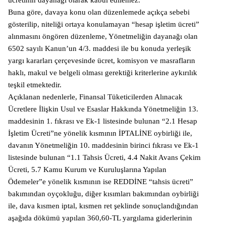
Buna göre, davaya konu olan düzenlemede açıkça sebebi
gösterilip, niteliği ortaya konulamayan “hesap işletim ücreti”
alınmasını öngören düzenleme, Yönetmeliğin dayanağı olan
6502 sayılı Kanun’un 4/3. maddesi ile bu konuda yerleşik
yargı kararları çerçevesinde ücret, komisyon ve masrafların
haklı, makul ve belgeli olması gerektiği kriterlerine aykırılık
teşkil etmektedir.
Açıklanan nedenlerle, Finansal Tüketicilerden Alınacak
Ücretlere İlişkin Usul ve Esaslar Hakkında Yönetmeliğin 13.
maddesinin 1. fıkrası ve Ek-1 listesinde bulunan “2.1 Hesap
İşletim Ücreti”ne yönelik kısmının İPTALİNE oybirliği ile,
davanın Yönetmeliğin 10. maddesinin birinci fıkrası ve Ek-1
listesinde bulunan “1.1 Tahsis Ücreti, 4.4 Nakit Avans Çekim
Ücreti, 5.7 Kamu Kurum ve Kuruluşlarına Yapılan
Ödemeler”e yönelik kısmının ise REDDİNE “tahsis ücreti”
bakımından oyçokluğu, diğer kısımları bakımından oybirliği
ile, dava kısmen iptal, kısmen ret şeklinde sonuçlandığından
aşağıda dökümü yapılan 360,60-TL yargılama giderlerinin