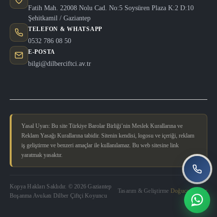
Fatih Mah. 22008 Nolu Cad. No:5 Soysüren Plaza K:2 D:10
Şehitkamil / Gaziantep
TELEFON & WHATSAPP
0532 786 08 50
E-POSTA
bilgi@dilberciftci.av.tr
Yasal Uyarı: Bu site Türkiye Barolar Birliği’nin Meslek Kurallarına ve
Reklam Yasağı Kurallarına tabidir. Sitenin kendisi, logosu ve içeriği, reklam
iş geliştirme ve benzeri amaçlar ile kullanılamaz. Bu web sitesine link
yaratmak yasaktır.
Kopya Hakları Saklıdır. © 2026 Gaziantep
Tasarım & Geliştirme
Doğucan Güler
Boşanma Avukatı Dilber Çiftçi Koyuncu