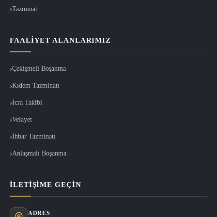
Tazminat
FAALIYET ALANLARIMIZ
Çekişmeli Boşanma
Kıdem Tazminatı
İcra Takibi
Velayet
İhbar Tazminatı
Anlaşmalı Boşanma
İLETIŞIME GEÇIN
ADRES