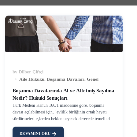
by
Dilber Çiftçi
Aile Hukuku
,
Boşanma Davaları
,
Genel
Boşanma Davalarında Af ve Affetmiş Sayılma
Nedir? Hukuki Sonuçları
Türk Medeni Kanun 166/1 maddesine göre, boşanma
davası açılabilmesi için, ‘evlilik birliğinin ortak hayatı
sürdürmeleri eşlerden beklenmeyecek derecede temelinden
sarsılmış olması’ gerekir. Boşanma davasının kabul
edilebilmesi için, davacının kusursuz olması ya da davalıya
DEVAMINI OKU