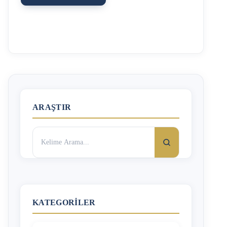
nazaran daha az kusurlu olması gerekir. Anlaşmalı
boşanmada ise kusurun bir önemi olmayıp eşlerin
anlaşması yeterlidir. Anlaşmalı boşanma daha önceki
yazımızda ele alınmıştır. …
ARAŞTIR
Arama:
KATEGORILER