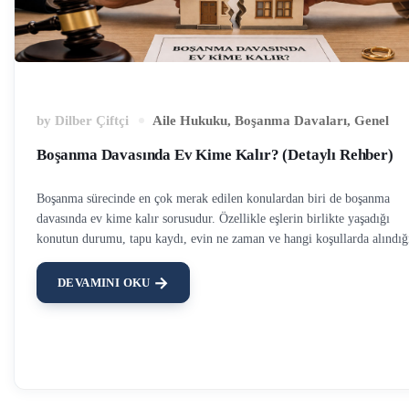
by
Dilber Çiftçi
Aile Hukuku
,
Boşanma Davaları
,
Genel
Boşanma Davasında Ev Kime Kalır? (Detaylı Rehber)
Boşanma sürecinde en çok merak edilen konulardan biri de boşanma
davasında ev kime kalır sorusudur. Özellikle eşlerin birlikte yaşadığı
konutun durumu, tapu kaydı, evin ne zaman ve hangi koşullarda alındığ
gibi faktörler bu konuda belirleyici olur. Bu yazıda, boşanma davasında
evin kime kalacağını hukuki açıdan açık ve anlaşılır şekilde ele alınacakt
DEVAMINI OKU
Boşanma davası hakkında daha detaylı bilgi için, “Boşanma davası açm
şartları” başlıklı yazımızı da okuyabilirsiniz. Boşanma Davasında Ev K
Kalır? Boşanma davasında ev kime kalır sorusuna cevap vermek için
önce bazı detaylara bakılmalıdır. Tapunun kimin adına olduğu, evlilikte
önce mi yoksa sonra mı alındığı, düğünde takılan ziynet eşyalarının …