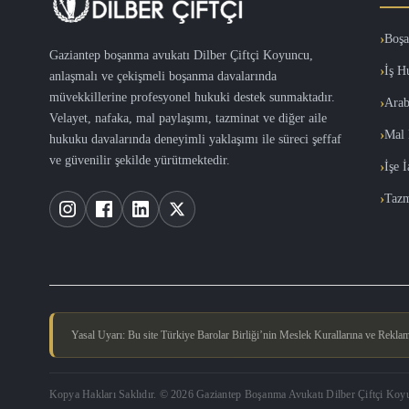
Boşa
Gaziantep boşanma avukatı Dilber Çiftçi Koyuncu,
İş H
anlaşmalı ve çekişmeli boşanma davalarında
müvekkillerine profesyonel hukuki destek sunmaktadır.
Arab
Velayet, nafaka, mal paylaşımı, tazminat ve diğer aile
Mal 
hukuku davalarında deneyimli yaklaşımı ile süreci şeffaf
ve güvenilir şekilde yürütmektedir.
İşe 
Tazm
Yasal Uyarı: Bu site Türkiye Barolar Birliği’nin Meslek Kurallarına ve Reklam Y
Kopya Hakları Saklıdır. © 2026 Gaziantep Boşanma Avukatı Dilber Çiftçi Koy