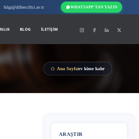
bilgi@dilberciftci.av.tr
WHATSAPP'TAN YAZIN
NLIK
BLOG
İLETIŞIM
ev kime kalır
Ana Sayfa
ARAŞTIR