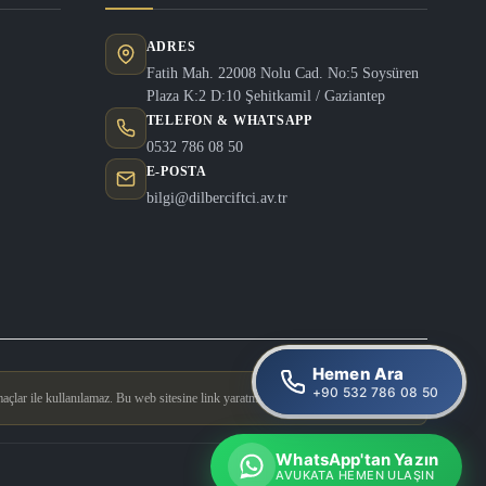
ADRES
Fatih Mah. 22008 Nolu Cad. No:5 Soysüren
Plaza K:2 D:10 Şehitkamil / Gaziantep
TELEFON & WHATSAPP
0532 786 08 50
E-POSTA
bilgi@dilberciftci.av.tr
Hemen Ara
+90 532 786 08 50
açlar ile kullanılamaz. Bu web sitesine link yaratmak yasaktır.
WhatsApp'tan Yazın
Tasarım & Geliştirme
Doğucan Güler
AVUKATA HEMEN ULAŞIN