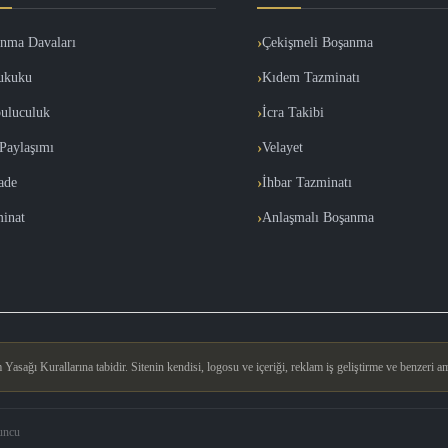
nma Davaları
Çekişmeli Boşanma
ukuku
Kıdem Tazminatı
uluculuk
İcra Takibi
Paylaşımı
Velayet
İade
İhbar Tazminatı
inat
Anlaşmalı Boşanma
asağı Kurallarına tabidir. Sitenin kendisi, logosu ve içeriği, reklam iş geliştirme ve benzeri am
uncu