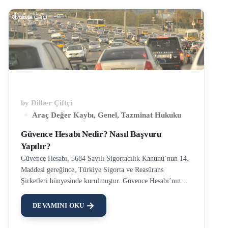
by
Dilber Çiftçi
Araç Değer Kaybı
,
Genel
,
Tazminat Hukuku
Güvence Hesabı Nedir? Nasıl Başvuru
Yapılır?
Güvence Hesabı, 5684 Sayılı Sigortacılık Kanunu’nun 14.
Maddesi gereğince, Türkiye Sigorta ve Reasürans
Şirketleri bünyesinde kurulmuştur. Güvence Hesabı’nın
amacı, trafik kazası sonucu yaşanan mağduriyetleri bir
nebze olsun gidermektir. Trafik kazaları; maddi hasarlı,
DEVAMINI OKU
yaralamalı ya da maalesef ölümlü olarak
sonuçlanabilmektedir. ‘Trafik kazası sonucu maddi ve