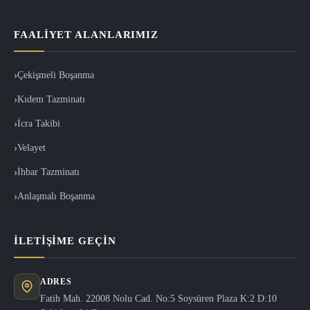
FAALIYET ALANLARIMIZ
Çekişmeli Boşanma
Kıdem Tazminatı
İcra Takibi
Velayet
İhbar Tazminatı
Anlaşmalı Boşanma
İLETIŞIME GEÇIN
ADRES
Fatih Mah. 22008 Nolu Cad. No:5 Soysüren Plaza K:2 D:10