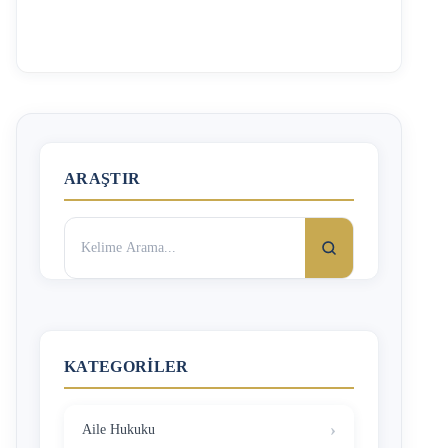
manevi tazminat davası’ başlıklı yazımızda bu konuya
değinilmiştir. Bu yazıda yaşanan kazalar neticesinde
Güvence Hesabı’na başvuru şartları ve bu fonun karşıladığı
zararlar kapsamından bahsedilecektir. Unutulmamalıdır ki;
Güvence Hesabı’nın sorumluluğu; rizikonun gerçekleştiği
tarihte geçerli zorunlu sigorta poliçesinin teminat limitleri
ile sınırlıdır. Güvence Hesabı’na Başvuru Şartları 1.Kazaya
neden olan diğer aracın tespit edilememesi durumunda
ARAŞTIR
yaralanma meydana gelmişse bedensel …
Arama:
KATEGORILER
Aile Hukuku