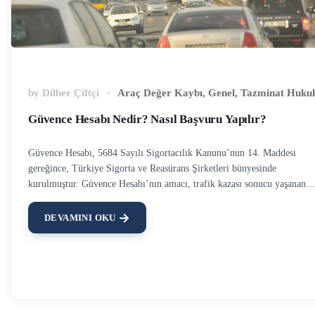
by
Dilber Çiftçi
Araç Değer Kaybı
,
Genel
,
Tazminat Huku
Güvence Hesabı Nedir? Nasıl Başvuru Yapılır?
Güvence Hesabı, 5684 Sayılı Sigortacılık Kanunu’nun 14. Maddesi
gereğince, Türkiye Sigorta ve Reasürans Şirketleri bünyesinde
kurulmuştur. Güvence Hesabı’nın amacı, trafik kazası sonucu yaşanan
mağduriyetleri bir nebze olsun gidermektir. Trafik kazaları; maddi hasar
yaralamalı ya da maalesef ölümlü olarak sonuçlanabilmektedir. ‘Trafik
DEVAMINI OKU
kazası sonucu maddi ve manevi tazminat davası’ başlıklı yazımızda bu
konuya değinilmiştir. Bu yazıda yaşanan kazalar neticesinde Güvence
Hesabı’na başvuru şartları ve bu fonun karşıladığı zararlar kapsamından
bahsedilecektir. Unutulmamalıdır ki; Güvence Hesabı’nın sorumluluğu;
rizikonun gerçekleştiği tarihte geçerli zorunlu sigorta poliçesinin temina
limitleri ile sınırlıdır. Güvence Hesabı’na Başvuru Şartları 1.Kazaya ne