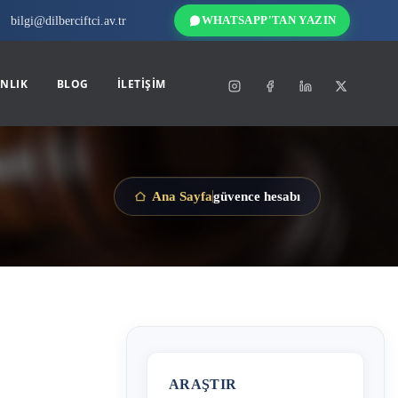
bilgi@dilberciftci.av.tr
WHATSAPP'TAN YAZIN
NLIK
BLOG
İLETIŞIM
güvence hesabı
Ana Sayfa
ARAŞTIR