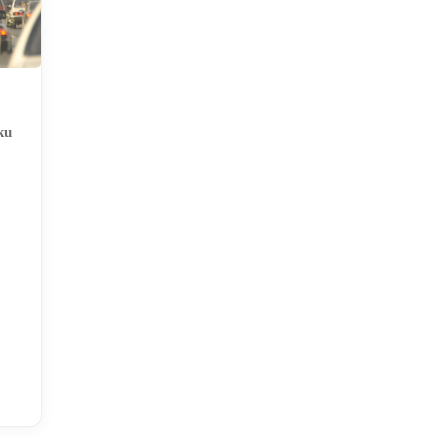
ku
lı,
t
den