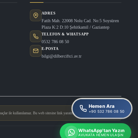
ADRES
Fatih Mah. 22008 Nolu Cad. No:5 Soysüren
Plaza K:2 D:10 Şehitkamil / Gaziantep
TELEFON & WHATSAPP
0532 786 08 50
E-POSTA
bilgi@dilberciftci.av.tr
Hemen Ara
+90 532 786 08 50
açlar ile kullanılamaz. Bu web sitesine link yaratmak yasaktır.
WhatsApp'tan Yazın
Tasarım & Geliştirme
Doğucan Güler
AVUKATA HEMEN ULAŞIN