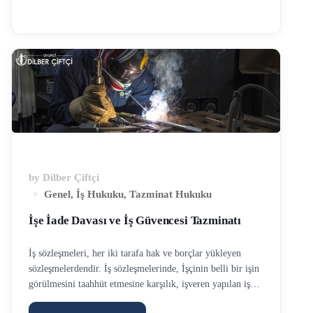
işveren işe iade konusunda anlaşamadıkları takdirde,
arabulucunun hazırladığı anlaşamama son tutanak tarihinde
itibaren 2 hafta içerisinde İş Mahkemelerinde işe iade
davası açılmalıdır. İşe iade davası şartları daha önceki
yazımızda değindiğimiz için bu yazıda ayrıca
anlatılmayacaktır. Ülkemiz yargılama şartlarında iş
davaları …
by
Dilber Çiftçi
Genel
,
İş Hukuku
,
Tazminat Hukuku
İşe İade Davası ve İş Güvencesi Tazminatı
İş sözleşmeleri, her iki tarafa hak ve borçlar yükleyen
sözleşmelerdendir. İş sözleşmelerinde, İşçinin belli bir işin
görülmesini taahhüt etmesine karşılık, işveren yapılan iş
neticesine belirlenmiş bir miktar ücret ödemeyi