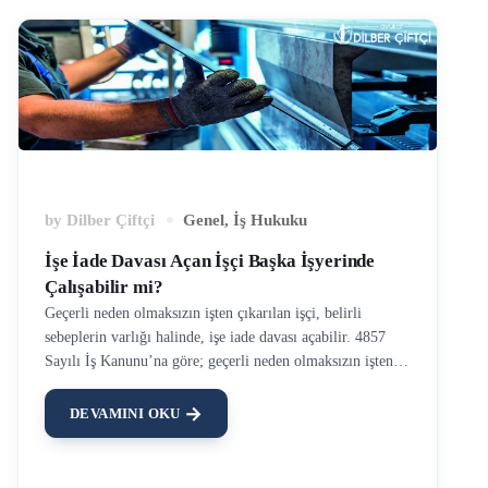
by
Dilber Çiftçi
Genel
,
İş Hukuku
İşe İade Davası Açan İşçi Başka İşyerinde
Çalışabilir mi?
Geçerli neden olmaksızın işten çıkarılan işçi, belirli
sebeplerin varlığı halinde, işe iade davası açabilir. 4857
Sayılı İş Kanunu’na göre; geçerli neden olmaksızın işten
çıkarılan işçi, fesih tarihinden itibaren 1 ay içerisinde işe
iade talebiyle arabulucuya başvuru yapmak zorundadır.
DEVAMINI OKU
Adliye arabuluculuk bürosu, işçiye iş hukukunda uzman
arabulucu görevlendirir. Arabulucu işe iade talepli
başvuruyu en fazla 4 hafta içerisinde sonuçlandırır. İşçi ve