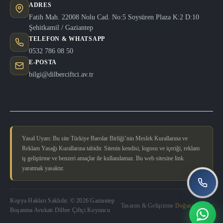
ADRES
Fatih Mah. 22008 Nolu Cad. No:5 Soysüren Plaza K:2 D:10
Şehitkamil / Gaziantep
TELEFON & WHATSAPP
0532 786 08 50
E-POSTA
bilgi@dilberciftci.av.tr
Yasal Uyarı: Bu site Türkiye Barolar Birliği’nin Meslek Kurallarına ve
Reklam Yasağı Kurallarına tabidir. Sitenin kendisi, logosu ve içeriği, reklam
iş geliştirme ve benzeri amaçlar ile kullanılamaz. Bu web sitesine link
yaratmak yasaktır.
Kopya Hakları Saklıdır. © 2026 Gaziantep
Tasarım & Geliştirme
Doğucan Güler
Boşanma Avukatı Dilber Çiftçi Koyuncu