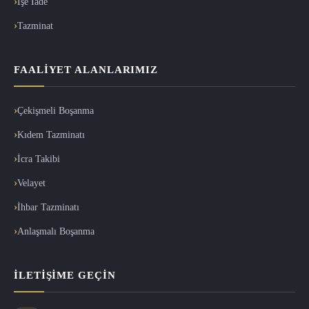
İşe İade
Tazminat
FAALIYET ALANLARIMIZ
Çekişmeli Boşanma
Kıdem Tazminatı
İcra Takibi
Velayet
İhbar Tazminatı
Anlaşmalı Boşanma
İLETIŞIME GEÇIN