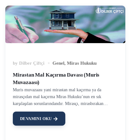
by
Dilber Çiftçi
Genel
,
Miras Hukuku
Mirastan Mal Kaçırma Davası (Muris
Muvazaası)
Muris muvazaası yani mirastan mal kaçırma ya da
mirasçıdan mal kaçırma Miras Hukuku’nun en sık
karşılaşılan sorunlarındandır. Mirasçı, mirasbırakan
kendisinden mal kaçırmış ise muris muvazaası sebebiyle
tapu iptal tescil davası açmalıdır. Uygulamada bu davaya
DEVAMINI OKU
Muris Muvazaası Davası da denir. Muris Muvazaası Nasıl
Olur? Mirasbırakan, ölümünden sonra bir mirasçının daha
az miras alması ya da hiç almaması için, elinde bulunan