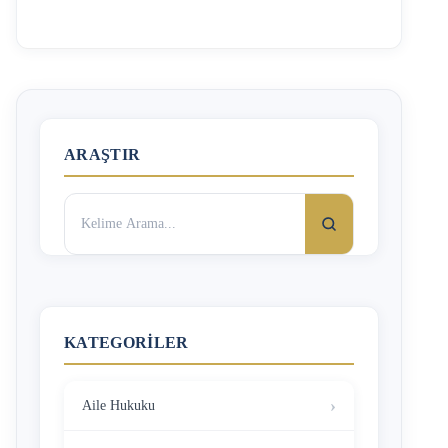
taşınmazı, başka bir mirasçısına satış gibi gösterir. Burada
aslında yapılmak istenen işlem bağışlama iken,
görünürdeki işlem satış sözleşmesi veya ölünceye kadar
bakma sözleşmesidir. Dolayısıyla ortada muvazaa vardır,
muvazaa gerçeğe aykırı hareket etme anlamına gelir. Muris
muvazaası kanun ile değil uygulamada karşılaşılan …
ARAŞTIR
Arama:
KATEGORILER
Aile Hukuku