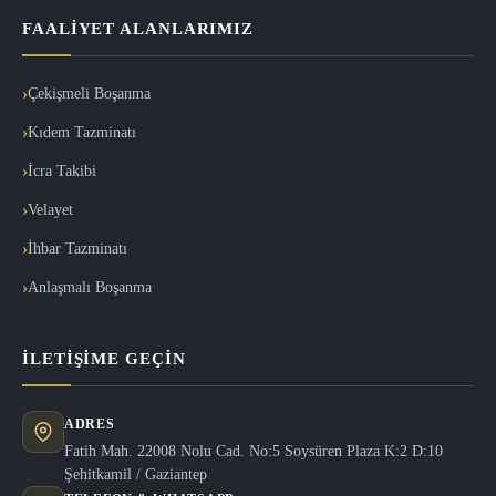
FAALIYET ALANLARIMIZ
Çekişmeli Boşanma
Kıdem Tazminatı
İcra Takibi
Velayet
İhbar Tazminatı
Anlaşmalı Boşanma
İLETIŞIME GEÇIN
ADRES
Fatih Mah. 22008 Nolu Cad. No:5 Soysüren Plaza K:2 D:10
Şehitkamil / Gaziantep