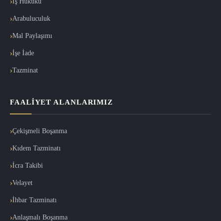
İş Hukuku
Arabuluculuk
Mal Paylaşımı
İşe İade
Tazminat
FAALIYET ALANLARIMIZ
Çekişmeli Boşanma
Kıdem Tazminatı
İcra Takibi
Velayet
İhbar Tazminatı
Anlaşmalı Boşanma