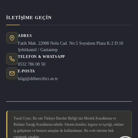
İLETIŞIME GEÇIN
ADRES
Fatih Mah. 22008 Nolu Cad. No:5 Soysüren Plaza K:2 D:10
Şehitkamil / Gaziantep
TELEFON & WHATSAPP
0532 786 08 50
E-POSTA
bilgi@dilberciftci.av.tr
Yasal Uyarı: Bu site Türkiye Barolar Birliği’nin Meslek Kurallarına ve
Reklam Yasağı Kurallarına tabidir. Sitenin kendisi, logosu ve içeriği, reklam
iş geliştirme ve benzeri amaçlar ile kullanılamaz. Bu web sitesine link
yaratmak yasaktır.