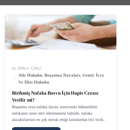
by
Dilber Çiftçi
Aile Hukuku
,
Boşanma Davaları
,
Genel
,
İcra
Ve İflas Hukuku
Birikmiş Nafaka Borcu İçin Hapis Cezası
Verilir mi?
Boşanma veya nafaka davası sonucunda hükmedilen
nafakanın uzun süre ödenmemesi halinde, nafaka
alacaklılarının en çok merak ettiği konulardan biri birikmiş
nafaka borcu nedeniyle hapis cezası uygulanıp